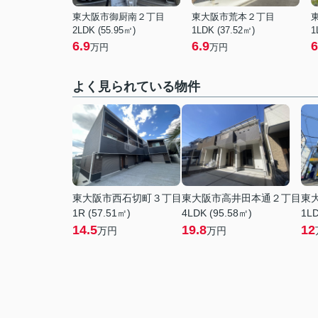
東大阪市御厨南２丁目
東大阪市荒本２丁目
2LDK (55.95㎡)
1LDK (37.52㎡)
1
6.9
6.9
6
万円
万円
よく見られている物件
東大阪市西石切町３丁目
東大阪市高井田本通２丁目
東
1R (57.51㎡)
4LDK (95.58㎡)
1LD
14.5
19.8
12
万円
万円