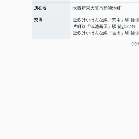
所在地
大阪府
東大阪市
新鴻池町
交通
近鉄けいはんな線
「
荒本
」駅 徒歩
片町線
「
鴻池新田
」駅 徒歩27分
近鉄けいはんな線
「
吉田
」駅 徒歩