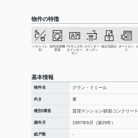
物件の特徴
バストイレ
室内洗濯機
TVモニタ付
カウンター
独立洗面台
オートロッ
別
置場
きインター
キッチン
ク
ホン
基本情報
物件名
グラン・ドミール
向き
東
種別/構造
賃貸マンション/鉄筋コンクリー
築年月
1997年8月（築29年）
総戸数
-