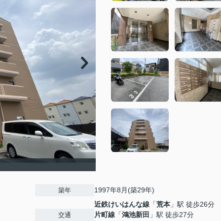
1997年8月(築29年)
築年
近鉄けいはんな線
「
荒本
」駅 徒歩26分
片町線
「
鴻池新田
」駅 徒歩27分
交通