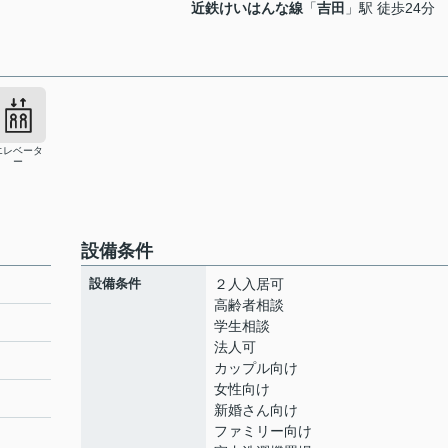
近鉄けいはんな線
「
吉田
」駅 徒歩24分
エレベータ
ー
設備条件
設備条件
２人入居可
高齢者相談
学生相談
法人可
ト
カップル向け
女性向け
新婚さん向け
ファミリー向け