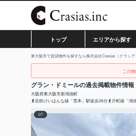
トップ
エリアから探す
東大阪市で賃貸物件を探すなら株式会社Crasias（クラシア
この物
グラン・ドミールの過去掲載物件情報
大阪府
東大阪市
新鴻池町
近鉄けいはんな線「荒本」駅徒歩26分
片町線「鴻池
1
/
7