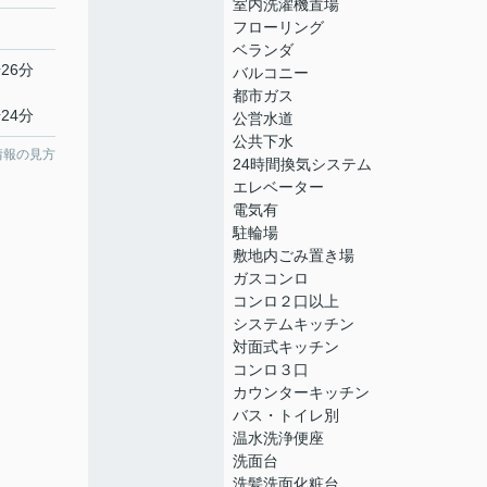
室内洗濯機置場
フローリング
ベランダ
26分
バルコニー
都市ガス
24分
公営水道
公共下水
情報の見方
24時間換気システム
エレベーター
電気有
駐輪場
敷地内ごみ置き場
ガスコンロ
コンロ２口以上
システムキッチン
対面式キッチン
コンロ３口
カウンターキッチン
バス・トイレ別
温水洗浄便座
洗面台
洗髪洗面化粧台