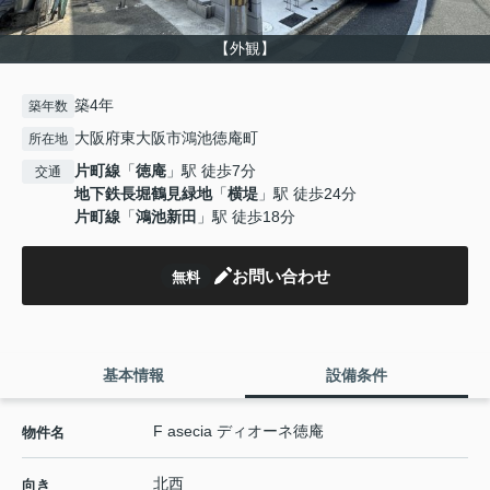
【外観】
築4年
築年数
大阪府東大阪市鴻池徳庵町
所在地
片町線
「
徳庵
」駅 徒歩7分
交通
地下鉄長堀鶴見緑地
「
横堤
」駅 徒歩24分
片町線
「
鴻池新田
」駅 徒歩18分
お問い合わせ
無料
基本情報
設備条件
F asecia ディオーネ徳庵
物件名
北西
向き