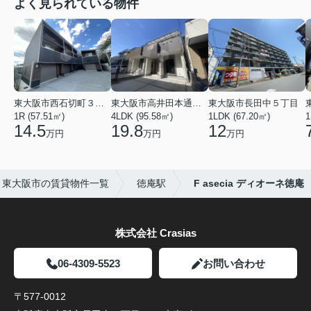
よく見られている物件
東大阪市西石切町３丁目
東大阪市高井田本通２丁目
東大阪市長田中５丁目
1R (57.51㎡)
4LDK (95.58㎡)
1LDK (67.20㎡)
1
14.5
19.8
12
万円
万円
万円
東大阪市の賃貸物件一覧
徳庵駅
F asecia ディオーネ徳庵
株式会社 Crasias
06-4309-5523
お問い合わせ
〒577-0012