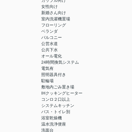
カップル向け
女性向け
新婚さん向け
室内洗濯機置場
フローリング
ベランダ
バルコニー
公営水道
公共下水
オール電化
24時間換気システム
電気有
照明器具付き
駐輪場
敷地内ごみ置き場
IHクッキングヒーター
コンロ２口以上
システムキッチン
バス・トイレ別
浴室乾燥機
温水洗浄便座
洗面台