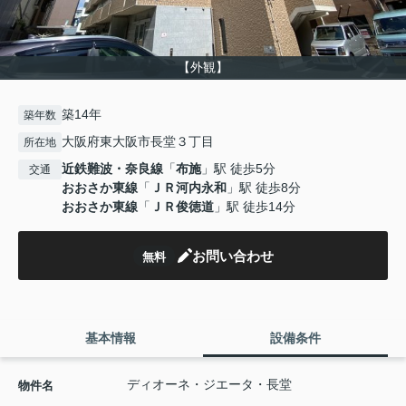
【外観】
築14年
築年数
大阪府東大阪市長堂３丁目
所在地
近鉄難波・奈良線
「
布施
」駅 徒歩5分
交通
おおさか東線
「
ＪＲ河内永和
」駅 徒歩8分
おおさか東線
「
ＪＲ俊徳道
」駅 徒歩14分
お問い合わせ
無料
基本情報
設備条件
ディオーネ・ジエータ・長堂
物件名