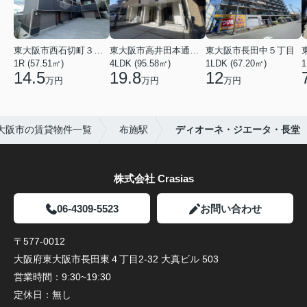
東大阪市西石切町３丁目
東大阪市高井田本通２丁目
東大阪市長田中５丁目
1R (57.51㎡)
4LDK (95.58㎡)
1LDK (67.20㎡)
1
14.5
19.8
12
万円
万円
万円
大阪市の賃貸物件一覧
布施駅
ディオーネ・ジエータ・長堂
株式会社 Crasias
06-4309-5523
お問い合わせ
〒577-0012
大阪府東大阪市長田東４丁目2-32 大真ビル 503
営業時間：
9:30~19:30
定休日：
無し