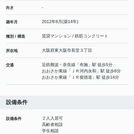
-
向き
2012年8月(築14年)
築年月
賃貸マンション / 鉄筋コンクリート
種別 / 構造
大阪府
東大阪市
長堂
３丁目
所在地
近鉄難波・奈良線
「
布施
」駅 徒歩5分
交通
おおさか東線
「
ＪＲ河内永和
」駅 徒歩8分
おおさか東線
「
ＪＲ俊徳道
」駅 徒歩14分
設備条件
２人入居可
設備条件
高齢者相談
学生相談