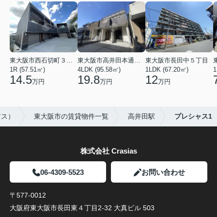
東大阪市西石切町３丁目
東大阪市高井田本通２丁目
東大阪市長田中５丁目
1R (57.51㎡)
4LDK (95.58㎡)
1LDK (67.20㎡)
1
14.5
19.8
12
万円
万円
万円
アス）
東大阪市の賃貸物件一覧
高井田駅
プレシャス1
株式会社 Crasias
06-4309-5523
お問い合わせ
〒577-0012
大阪府東大阪市長田東４丁目2-32 大真ビル 503