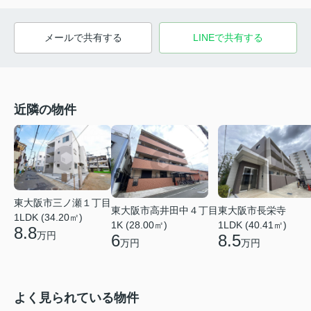
メールで共有する
LINEで共有する
近隣の物件
東大阪市三ノ瀬１丁目
東大阪市高井田中４丁目
東大阪市長栄寺
1LDK (34.20㎡)
1K (28.00㎡)
1LDK (40.41㎡)
8.8
万円
6
8.5
万円
万円
よく見られている物件