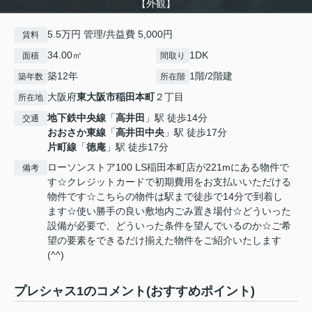
【外観】
5.5万円 管理/共益費 5,000円
賃料
34.00㎡
1DK
面積
間取り
築12年
1階/2階建
築年数
所在階
大阪府
東大阪市
稲田本町
２丁目
所在地
地下鉄中央線
「
高井田
」駅 徒歩14分
交通
おおさか東線
「
高井田中央
」駅 徒歩17分
片町線
「
徳庵
」駅 徒歩17分
ローソンストア100 LS稲田本町店が221mにある物件で
備考
す☆クレジットカードで初期費用をお支払いいただける
物件です☆こちらの物件は駅まで徒歩で14分で到着し
ます☆使い勝手の良い敷地内ごみ置き場付☆どういった
設備が必要で、どういった条件を望んでいるのか☆ご希
望の要素をできるだけ揃えた物件をご紹介いたします
(^^)
プレシャス1のコメント(おすすめポイント)