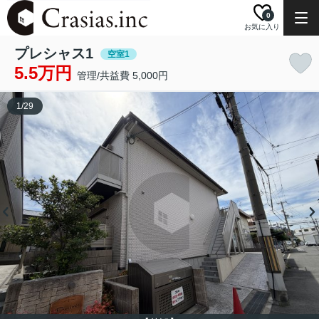
0
お気に入り
プレシャス1
空室1
5.5万円
管理/共益費 5,000円
1
/
29