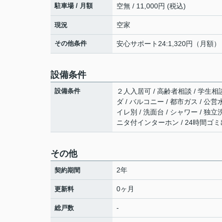
駐車場 / 月額
空無 / 11,000円 (税込)
空家
現況
その他条件
安心サポート24:1,320円（月額）
設備条件
設備条件
２人入居可 / 高齢者相談 / 学生相談
ダ / バルコニー / 都市ガス / 公営
イレ別 / 洗面台 / シャワー / 独立洗面
ニタ付インターホン / 24時間ゴ
その他
2年
契約期間
0ヶ月
更新料
-
総戸数