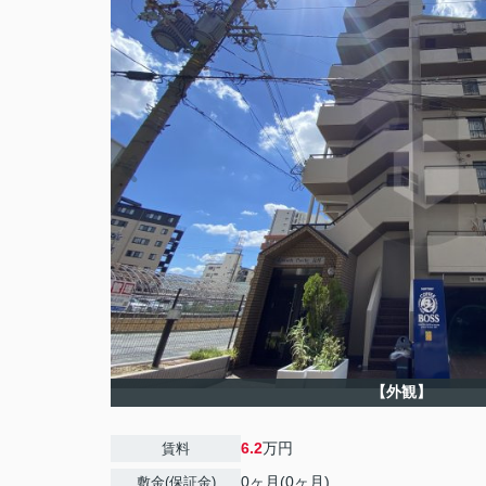
【外観】
6.2
万円
賃料
0ヶ月(0ヶ月)
敷金(保証金)