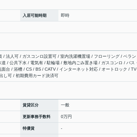
即時
入居可能時期
 / 法人可 / ガスコンロ設置可 / 室内洗濯機置場 / フローリング / ベラン
水道 / 公共下水 / 電気有 / 駐輪場 / 敷地内ごみ置き場 / ガスコンロ / バ
台 / 浴槽 / CS / BS / CATV / インターネット対応 / オートロック / T
ミ出し可 / 初期費用カード決済可
一般
賃貸区分
0万円
更新事務手数料
-
特優賃