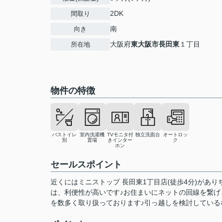
2DK
間取り
南
向き
大阪府
東大阪市
長田東
１丁目
所在地
物件の特徴
バストイレ
室内洗濯機
TVモニタ付
独立洗面台
オートロッ
別
置場
きインター
ク
ホン
セールスポイント
近くにはミニストップ 長田東1丁目店(徒歩4分)があ
は、利便性が高いです♪お住まいにネットの回線を繋げ
を数多く取り扱っております♪引っ越しを検討しているなら