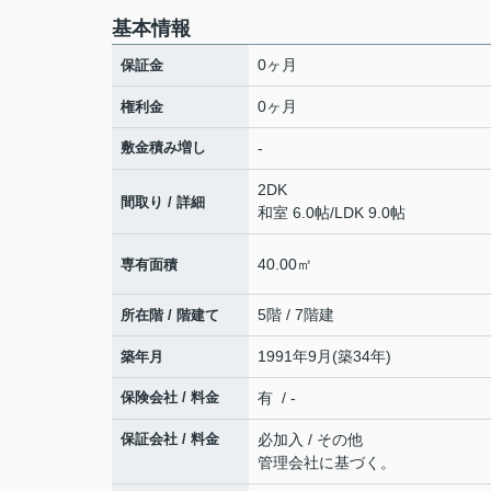
基本情報
0ヶ月
保証金
0ヶ月
権利金
敷金積み増し
-
2DK
間取り / 詳細
和室 6.0帖
/
LDK 9.0帖
40.00㎡
専有面積
5階 / 7階建
所在階 / 階建て
1991年9月(築34年)
築年月
保険会社 / 料金
有 / -
保証会社 / 料金
必加入 / その他
管理会社に基づく。