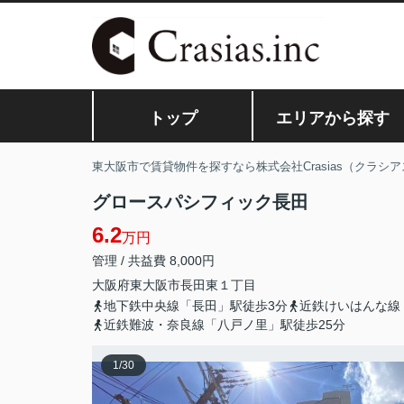
トップ
エリアから探す
東大阪市で賃貸物件を探すなら株式会社Crasias（クラシア
グロースパシフィック長田
6.2
万円
管理 / 共益費 8,000円
大阪府
東大阪市
長田東
１丁目
地下鉄中央線「長田」駅徒歩3分
近鉄けいはんな線
近鉄難波・奈良線「八戸ノ里」駅徒歩25分
1
/
30