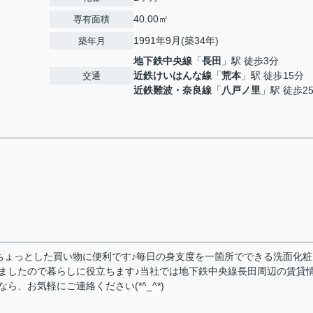
40.00㎡
専有面積
1991年9月(築34年)
築年月
地下鉄中央線
「
長田
」駅 徒歩3分
近鉄けいはんな線
「
荒本
」駅 徒歩15分
交通
近鉄難波・奈良線
「
八戸ノ里
」駅 徒歩2
りちょっとした買い物に便利です♪毎日の身支度を一箇所でできる洗面化粧
ましたので暮らしに役立ちます♪当社では地下鉄中央線長田周辺の賃貸
、お気軽にご連絡ください(*^_^*)