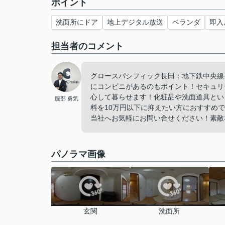
ポイント
洗面所にドア
地上デジタル放送
ベランダ
即入
担当者のコメント
グロースパシフィック長田：地下鉄中央線
にコンビニがあるのもポイント！セキュリ
心して暮らせます！化粧品や洗面道具とい
服部 勇気
料を10万円以下に抑えたい方におすすめ
当社へお気軽にお問い合せください！素敵な
パノラマ画像
玄関
洗面所