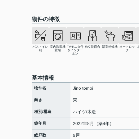
物件の特徴
バストイレ
室内洗濯機
TVモニタ付
独立洗面台
浴室乾燥機
オートロッ
別
置場
きインター
ク
ホン
基本情報
物件名
Jino tomoi
向き
東
種別/構造
ハイツ/木造
築年月
2022年8月（築4年）
総戸数
9戸