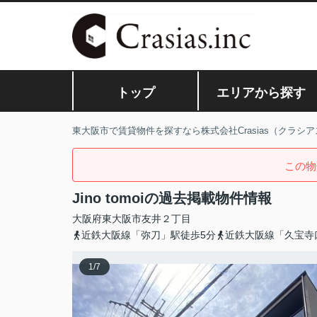
トップ
エリアから探す
東大阪市で賃貸物件を探すなら株式会社Crasias（クラシア
この物
Jino tomoiの過去掲載物件情報
大阪府
東大阪市
友井
２丁目
近鉄大阪線「弥刀」駅徒歩5分
近鉄大阪線「久宝寺
1
/
7