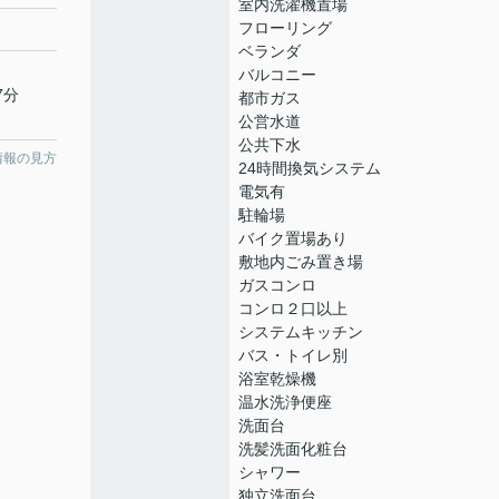
室内洗濯機置場
フローリング
ベランダ
バルコニー
7分
都市ガス
公営水道
公共下水
情報の見方
24時間換気システム
電気有
駐輪場
バイク置場あり
敷地内ごみ置き場
ガスコンロ
コンロ２口以上
システムキッチン
バス・トイレ別
浴室乾燥機
温水洗浄便座
洗面台
洗髪洗面化粧台
シャワー
独立洗面台