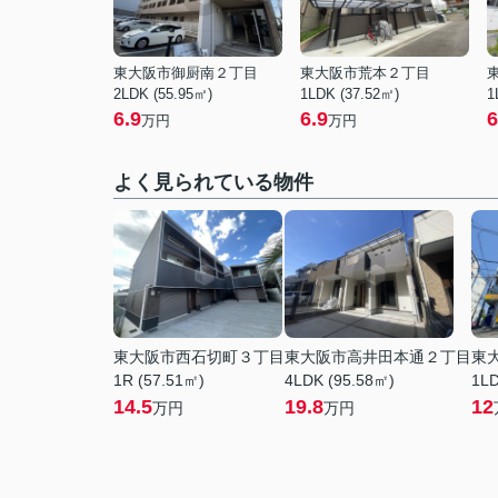
東大阪市御厨南２丁目
東大阪市荒本２丁目
2LDK (55.95㎡)
1LDK (37.52㎡)
1
6.9
6.9
6
万円
万円
よく見られている物件
東大阪市西石切町３丁目
東大阪市高井田本通２丁目
東
1R (57.51㎡)
4LDK (95.58㎡)
1LD
14.5
19.8
12
万円
万円