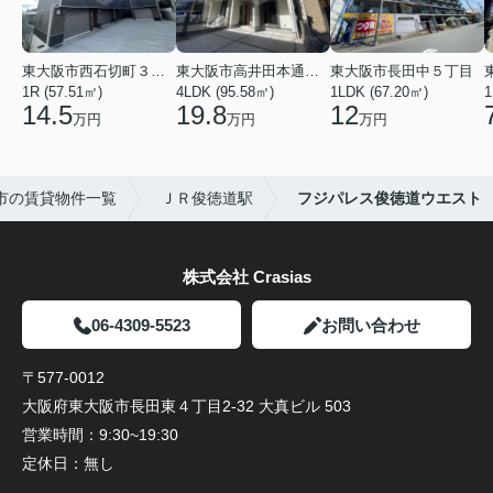
東大阪市西石切町３丁目
東大阪市高井田本通２丁目
東大阪市長田中５丁目
1R (57.51㎡)
4LDK (95.58㎡)
1LDK (67.20㎡)
1
14.5
19.8
12
万円
万円
万円
市の賃貸物件一覧
ＪＲ俊徳道駅
フジパレス俊徳道ウエスト
株式会社 Crasias
06-4309-5523
お問い合わせ
〒577-0012
大阪府東大阪市長田東４丁目2-32 大真ビル 503
営業時間：
9:30~19:30
定休日：
無し