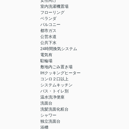
女性向け
室内洗濯機置場
フローリング
ベランダ
バルコニー
都市ガス
公営水道
公共下水
24時間換気システム
電気有
駐輪場
敷地内ごみ置き場
IHクッキングヒーター
コンロ２口以上
システムキッチン
バス・トイレ別
温水洗浄便座
洗面台
洗髪洗面化粧台
シャワー
独立洗面台
浴槽