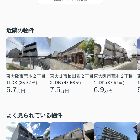
近隣の物件
東大阪市荒本２丁目
東大阪市長田西２丁目
東大阪市荒本２丁目
1LDK (35.37㎡)
2LDK (48.56㎡)
1LDK (37.52㎡)
1
6.7
7.5
6.9
万円
万円
万円
よく見られている物件