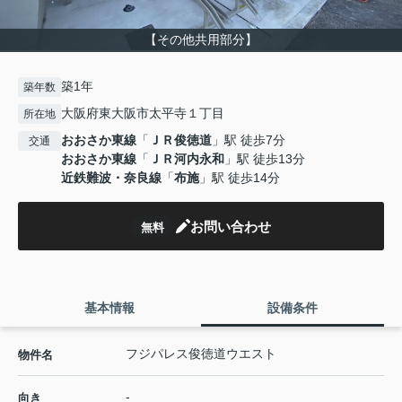
【その他共用部分】
築1年
築年数
大阪府東大阪市太平寺１丁目
所在地
おおさか東線
「
ＪＲ俊徳道
」駅 徒歩7分
交通
おおさか東線
「
ＪＲ河内永和
」駅 徒歩13分
近鉄難波・奈良線
「
布施
」駅 徒歩14分
お問い合わせ
無料
基本情報
設備条件
フジパレス俊徳道ウエスト
物件名
-
向き