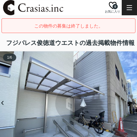
0
お気に入り
この物件の募集は終了しました。
フジパレス俊徳道ウエストの過去掲載物件情報
1
/
6