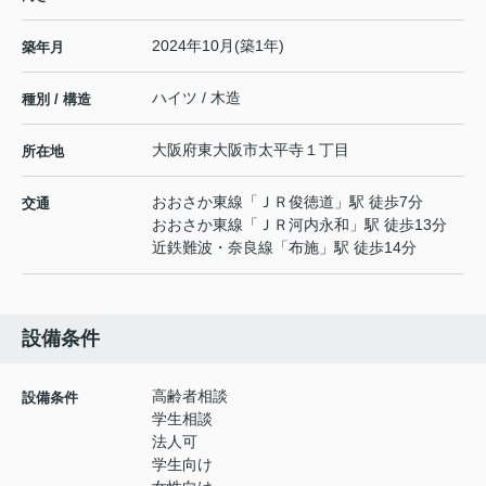
2024年10月(築1年)
築年月
ハイツ / 木造
種別 / 構造
大阪府
東大阪市
太平寺
１丁目
所在地
おおさか東線
「
ＪＲ俊徳道
」駅 徒歩7分
交通
おおさか東線
「
ＪＲ河内永和
」駅 徒歩13分
近鉄難波・奈良線
「
布施
」駅 徒歩14分
設備条件
高齢者相談
設備条件
学生相談
法人可
学生向け