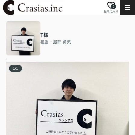
0
お気に入り
T様
担当：服部 勇気
-
1
/
1