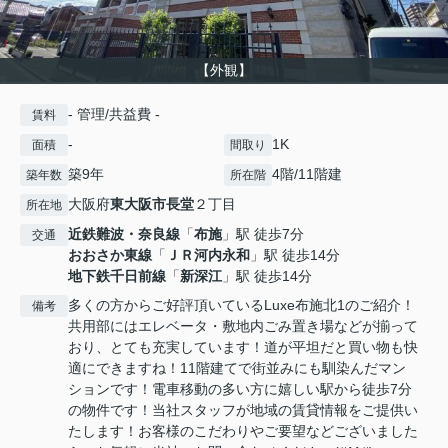
【外観】
- 管理/共益費 -
賃料
-
1K
面積
間取り
築9年
4階/11階建
築年数
所在階
大阪府
東大阪市
長堂
２丁目
所在地
近鉄難波・奈良線
「
布施
」駅 徒歩7分
交通
おおさか東線
「
ＪＲ河内永和
」駅 徒歩14分
地下鉄千日前線
「
新深江
」駅 徒歩14分
多くの方からご好評頂いているLuxe布施北1のご紹介！
備考
共用部にはエレベータ・敷地内ごみ置き場などが揃って
おり、とても充実しています！道が平坦だと買い物も快
適にできますね！11階建てで街並みにも馴染んだマン
ションです！電車移動の多い方に嬉しい駅から徒歩7分
の物件です！当社スタッフが地域の賃貸情報をご提供い
たします！お客様のこだわりやご要望などございました