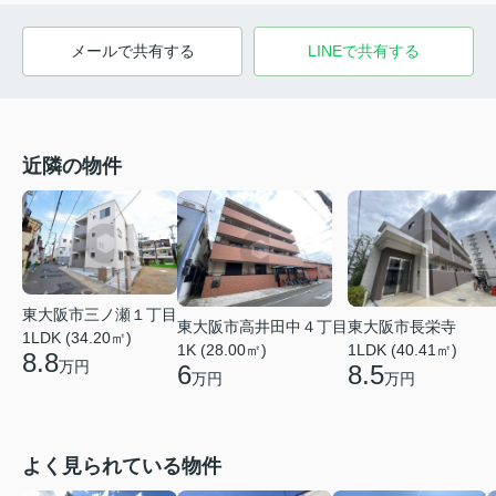
メールで共有する
LINEで共有する
近隣の物件
東大阪市三ノ瀬１丁目
東大阪市高井田中４丁目
東大阪市長栄寺
1LDK (34.20㎡)
1K (28.00㎡)
1LDK (40.41㎡)
8.8
万円
6
8.5
万円
万円
よく見られている物件