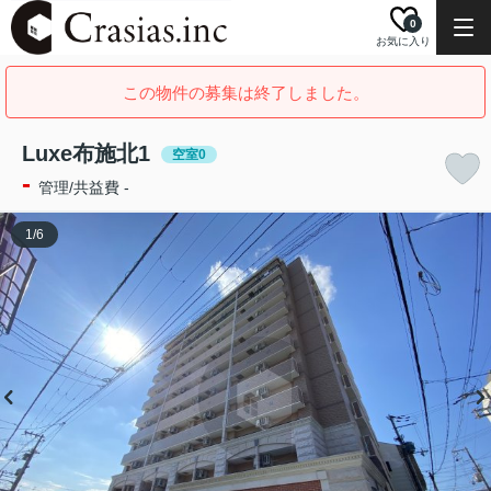
0
お気に入り
この物件の募集は終了しました。
Luxe布施北1
空室0
-
管理/共益費 -
1
/
6