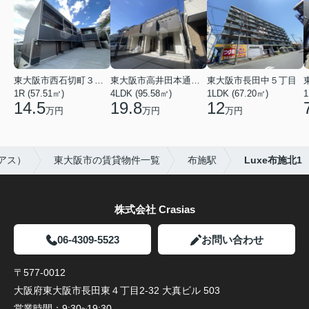
東大阪市西石切町３丁目
東大阪市高井田本通２丁目
東大阪市長田中５丁目
1R (57.51㎡)
4LDK (95.58㎡)
1LDK (67.20㎡)
1
14.5
19.8
12
万円
万円
万円
シアス）
東大阪市の賃貸物件一覧
布施駅
Luxe布施北1
株式会社 Crasias
06-4309-5523
お問い合わせ
〒577-0012
大阪府東大阪市長田東４丁目2-32 大真ビル 503
営業時間：
9:30~19:30