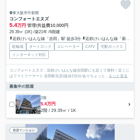
東大阪市中新開
コンフォートエヌズ
5.4
万円
管理/共益費10,000円
29.39㎡ (1K) /築21年 /6階建
近鉄けいはんな線「吉田」駅 徒歩3分
近鉄けいはんな線「新石切」駅 徒歩24分
駐輪場
オートロック
エレベーター
CATV
宅配ボックス
インターネット対応
コンフォートエヌズ：近鉄けいはんな線吉田駅にも近くて便利！近くに
はファミリーマート 吉田駅北店(徒歩2分)がありちょっと...
もっと見る
募集中の部屋
2階
5.4万円
2階 / 29.39㎡ / 1K
賃貸マンション