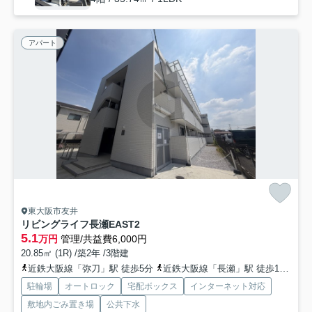
アパート
東大阪市友井
リビングライフ長瀬EAST2
5.1
万円
管理/共益費6,000円
20.85㎡ (1R) /築2年 /3階建
近鉄大阪線「弥刀」駅 徒歩5分
近鉄大阪線「長瀬」駅 徒歩17分
近
駐輪場
オートロック
宅配ボックス
インターネット対応
敷地内ごみ置き場
公共下水