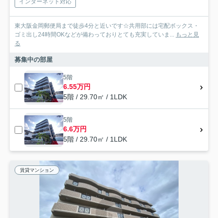
インターネット対応
東大阪金岡郵便局まで徒歩4分と近いです☆共用部には宅配ボックス・
ゴミ出し24時間OKなどが備わっておりとても充実していま...
もっと見
る
募集中の部屋
5階
6.55万円
5階 / 29.70㎡ / 1LDK
5階
6.6万円
5階 / 29.70㎡ / 1LDK
賃貸マンション