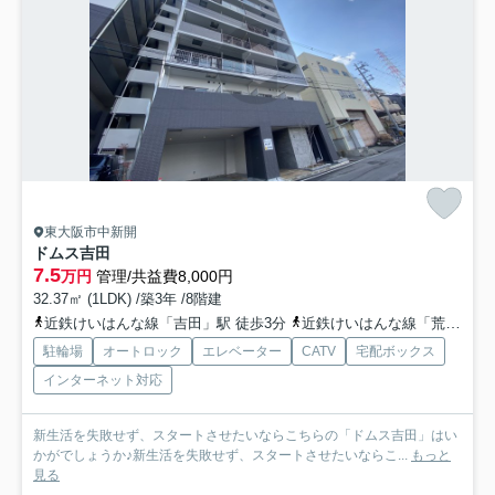
東大阪市中新開
ドムス吉田
7.5
万円
管理/共益費8,000円
32.37㎡ (1LDK) /築3年 /8階建
近鉄けいはんな線「吉田」駅 徒歩3分
近鉄けいはんな線「荒本」駅 徒歩22分
駐輪場
オートロック
エレベーター
CATV
宅配ボックス
インターネット対応
新生活を失敗せず、スタートさせたいならこちらの「ドムス吉田」はい
かがでしょうか♪新生活を失敗せず、スタートさせたいならこ...
もっと
見る