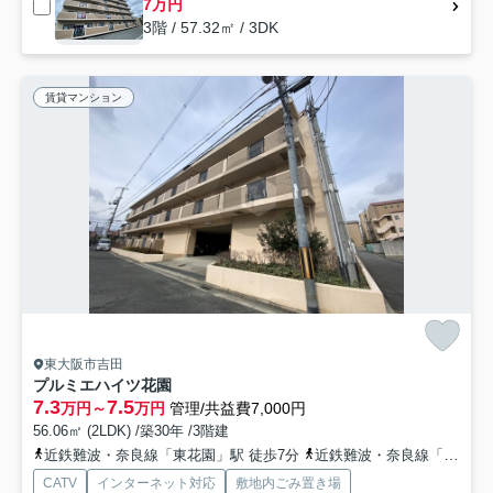
7万円
3階 / 57.32㎡ / 3DK
賃貸マンション
東大阪市吉田
プルミエハイツ花園
7.3
7.5
万円～
万円
管理/共益費7,000円
56.06㎡ (2LDK) /築30年 /3階建
近鉄難波・奈良線「東花園」駅 徒歩7分
近鉄難波・奈良線「河内花園」駅 徒歩9分
CATV
インターネット対応
敷地内ごみ置き場