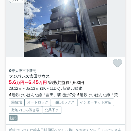
アパート
東大阪市中新開
フジパレス吉田サウス
5.6
6.45
万円～
万円
管理/共益費4,600円
28.12㎡～35.13㎡ (1K～1LDK) /新築 /3階建
近鉄けいはんな線「吉田」駅 徒歩7分
近鉄けいはんな線「荒本」駅 徒歩25分
駐輪場
オートロック
宅配ボックス
インターネット対応
敷地内ごみ置き場
公共下水
新築
近鉄けいはんな線吉田駅周辺への引っ越しをお考えなら「フジパレス吉