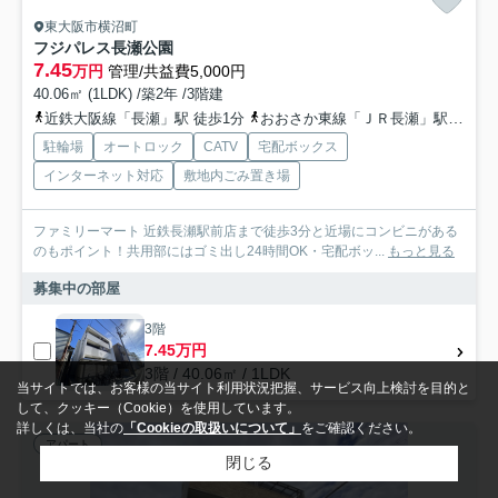
東大阪市横沼町
フジパレス長瀬公園
7.45
万円
管理/共益費5,000円
40.06㎡ (1LDK) /築2年 /3階建
近鉄大阪線「長瀬」駅 徒歩1分
おおさか東線「ＪＲ長瀬」駅 徒歩9分
駐輪場
オートロック
CATV
宅配ボックス
インターネット対応
敷地内ごみ置き場
ファミリーマート 近鉄長瀬駅前店まで徒歩3分と近場にコンビニがある
のもポイント！共用部にはゴミ出し24時間OK・宅配ボッ...
もっと見る
募集中の部屋
3階
7.45万円
3階 / 40.06㎡ / 1LDK
当サイトでは、お客様の当サイト利用状況把握、サービス向上検討を目的と
して、クッキー（Cookie）を使用しています。
詳しくは、当社の
「Cookieの取扱いについて」
をご確認ください。
アパート
閉じる