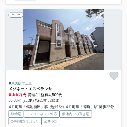
ハイツ
東大阪市三島
メゾネットエスペランサ
6.55
万円
管理/共益費4,500円
55.88㎡ (2LDK) /築23年 /2階建
片町線「鴻池新田」駅 徒歩13分
片町線「徳庵」駅 徒歩22分
地下
駐輪場
インターネット対応
敷地内ごみ置き場
24時間ゴミ出し可
公共下水