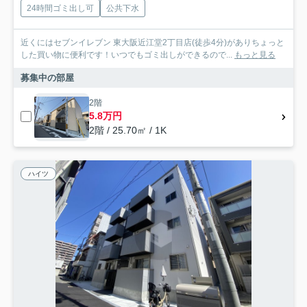
24時間ゴミ出し可
公共下水
近くにはセブンイレブン 東大阪近江堂2丁目店(徒歩4分)がありちょっと
した買い物に便利です！いつでもゴミ出しができるので...
もっと見る
募集中の部屋
2階
5.8万円
2階 / 25.70㎡ / 1K
ハイツ