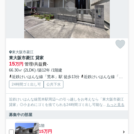
東大阪市菱江
東大阪市菱江 貸家
15
万円
管理/共益費-
66.30㎡ (2LDK) /築12年 /1階建
近鉄けいはんな線「荒本」駅 徒歩13分
近鉄けいはんな線「吉田」駅 徒歩17分
24時間ゴミ出し可
公共下水
近鉄けいはんな線荒本駅周辺への引っ越しをお考えなら「東大阪市菱江
貸家」◎小まめにゴミを捨てられる24時間ゴミ出し可能な...
もっと見る
募集中の部屋
1階
15万円