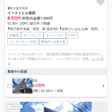
東大阪市長田
イーストヒル長田
6.5
万円
管理/共益費7,000円
51.30㎡ (2DK) /築31年 /7階建
地下鉄中央線「長田」駅 徒歩3分
近鉄けいはんな線「長田」駅 徒歩3分
駐輪場
オートロック
エレベーター
CATV
インターネット対応
敷地内ごみ置き場
ファミリー向けのポイント、東大阪市立意岐部小学校が徒歩10分のとこ
ろにあります☆収納はクロゼット・シューズボックス・全居...
もっと見
る
募集中の部屋
2階
6.5万円
2階 / 51.30㎡ / 2DK
アパート