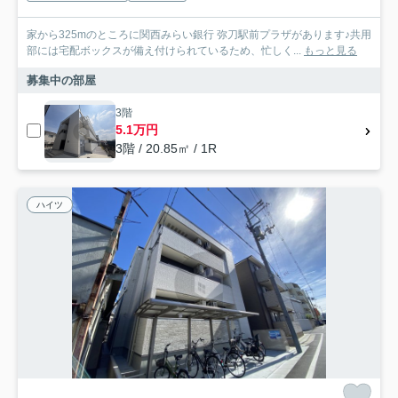
家から325mのところに関西みらい銀行 弥刀駅前プラザがあります♪共用
部には宅配ボックスが備え付けられているため、忙しく...
もっと見る
募集中の部屋
3階
5.1万円
3階 / 20.85㎡ / 1R
ハイツ