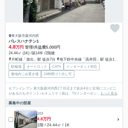
東大阪市森河内西
パレスハナテン1
4.8
万円
管理/共益費5,000円
24.44㎡ (1K) /築14年 /2階建
片町線「放出」駅 徒歩7分
地下鉄中央線「高井田」駅 徒歩14分
お
駐輪場
オートロック
CATV
インターネット対応
敷地内ごみ置き場
24時間ゴミ出し可
セブンイレブン 東大阪森河内西2丁目店まで徒歩4分と近場にコンビニ
があるのもポイント♪セキュリティ面は、TVインターホン...
もっと見る
募集中の部屋
103
4.8万円
1階 / 24.44㎡ / 1K