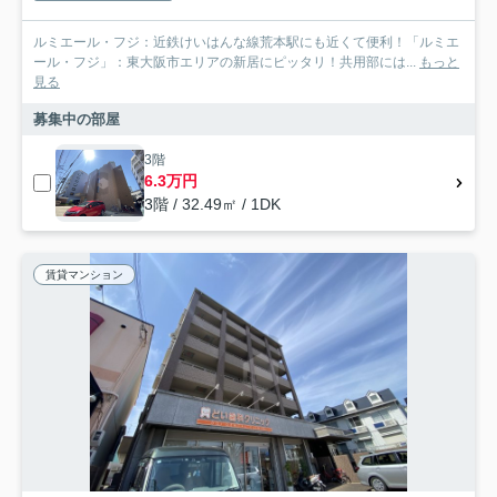
ルミエール・フジ：近鉄けいはんな線荒本駅にも近くて便利！「ルミエ
ール・フジ」：東大阪市エリアの新居にピッタリ！共用部には...
もっと
見る
募集中の部屋
3階
6.3万円
3階 / 32.49㎡ / 1DK
賃貸マンション