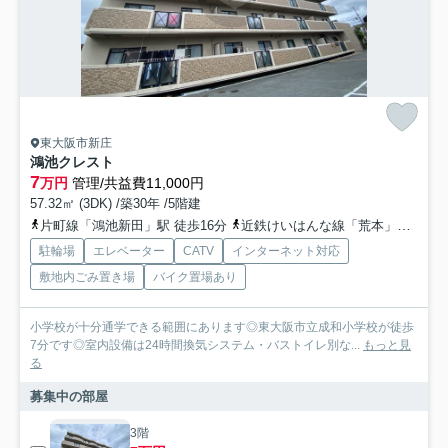
東大阪市新庄
鴻池クレスト
7
万円
管理/共益費11,000円
57.32㎡ (3DK) /築30年 /5階建
片町線「鴻池新田」駅 徒歩16分
近鉄けいはんな線「荒本」駅 徒歩26分
駐輪場
エレベーター
CATV
インターネット対応
敷地内ごみ置き場
バイク置場あり
小学校が十分通学できる範囲にあります◎東大阪市立成和小学校が徒歩
7分です◎室内設備は24時間換気システム・バストイレ別な...
もっと見
る
募集中の部屋
3階