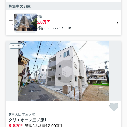
募集中の部屋
2階
5.8万円
2階 / 31.27㎡ / 1DK
ハイツ
東大阪市三ノ瀬
クリエオーレ三ノ瀬1
8.8
万円
管理/共益費12,000円