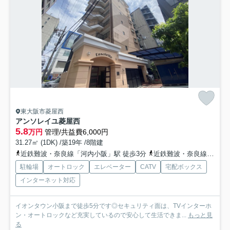
東大阪市菱屋西
アンソレイユ菱屋西
5.8
万円
管理/共益費6,000円
31.27㎡ (1DK) /築19年 /8階建
近鉄難波・奈良線「河内小阪」駅 徒歩3分
近鉄難波・奈良線「河内永和」駅 徒歩10分
駐輪場
オートロック
エレベーター
CATV
宅配ボックス
インターネット対応
イオンタウン小阪まで徒歩5分です◎セキュリティ面は、TVインターホ
ン・オートロックなど充実しているので安心して生活できま...
もっと見
る