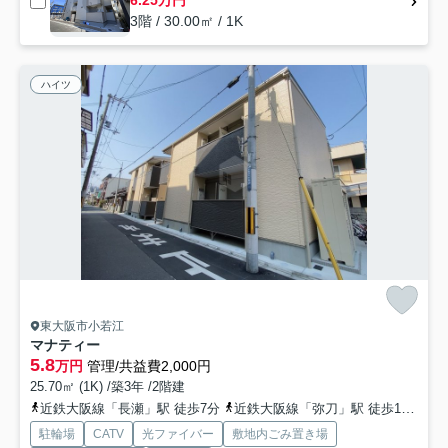
3階 / 30.00㎡ / 1K
ハイツ
東大阪市小若江
マナティー
5.8
万円
管理/共益費2,000円
25.70㎡ (1K) /築3年 /2階建
近鉄大阪線「長瀬」駅 徒歩7分
近鉄大阪線「弥刀」駅 徒歩14分
お
駐輪場
CATV
光ファイバー
敷地内ごみ置き場