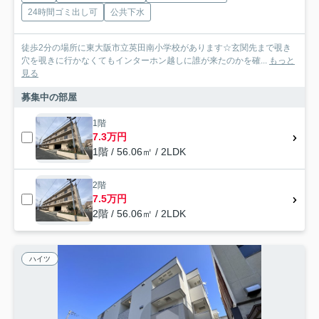
24時間ゴミ出し可
公共下水
徒歩2分の場所に東大阪市立英田南小学校があります☆玄関先まで覗き
穴を覗きに行かなくてもインターホン越しに誰が来たのかを確...
もっと
見る
募集中の部屋
1階
7.3万円
1階 / 56.06㎡ / 2LDK
2階
7.5万円
2階 / 56.06㎡ / 2LDK
ハイツ