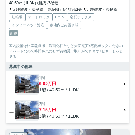
40.50㎡ (1LDK) /新築 /3階建
近鉄難波・奈良線「東花園」駅 徒歩3分
近鉄難波・奈良線「河内花園」駅 徒歩8分
駐輪場
オートロック
CATV
宅配ボックス
インターネット対応
敷地内ごみ置き場
新築
室内設備は浴室乾燥機・洗面化粧台など大変充実♪宅配ボックス付きの
アパートなので時間を気にせず荷物受け取りができます♪セキ...
もっと
見る
募集中の部屋
1階
6.95万円
1階 / 40.50㎡ / 1LDK
3階
7.15万円
3階 / 40.50㎡ / 1LDK