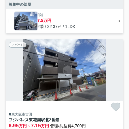
募集中の部屋
2階
7.5万円
2階 / 32.37㎡ / 1LDK
アパート
東大阪市吉田
フジパレス東花園駅北2番館
6.95
7.15
万円～
万円
管理/共益費4,700円