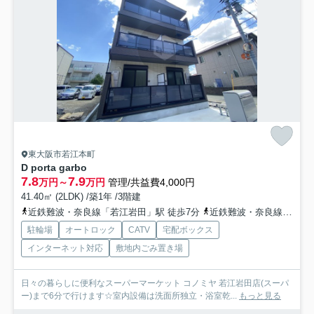
東大阪市若江本町
D porta garbo
7.8
7.9
万円～
万円
管理/共益費4,000円
41.40㎡ (2LDK) /築1年 /3階建
近鉄難波・奈良線「若江岩田」駅 徒歩7分
近鉄難波・奈良線「河内花園」駅 徒歩19分
駐輪場
オートロック
CATV
宅配ボックス
インターネット対応
敷地内ごみ置き場
日々の暮らしに便利なスーパーマーケット コノミヤ 若江岩田店(スーパ
ー)まで6分で行けます☆室内設備は洗面所独立・浴室乾...
もっと見る