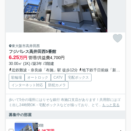
東大阪市高井田西
フジパレス高井田西5番館
6.25
万円
管理/共益費4,700円
30.00㎡ (1K) /築3年 /3階建
近鉄難波・奈良線「布施」駅 徒歩12分
地下鉄千日前線「新深江」駅 徒歩14分
駐輪場
オートロック
CATV
宅配ボックス
インターネット対応
防犯カメラ
歩いて5分の場所にはりそな銀行 布施口支店があります！共用部にはゴ
ミ出し24時間OK・宅配ボックスなどが揃っており、とて...
もっと見る
募集中の部屋
3階
6.25万円