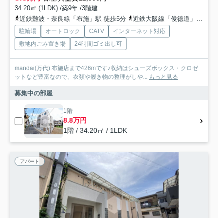
34.20㎡ (1LDK) /築9年 /3階建
近鉄難波・奈良線「布施」駅 徒歩5分
近鉄大阪線「俊徳道」駅 徒歩10分
駐輪場
オートロック
CATV
インターネット対応
敷地内ごみ置き場
24時間ゴミ出し可
mandai(万代) 布施店まで426mです♪収納はシューズボックス・クロゼ
ットなど豊富なので、衣類や履き物の整理がしや...
もっと見る
募集中の部屋
1階
8.8万円
1階 / 34.20㎡ / 1LDK
アパート