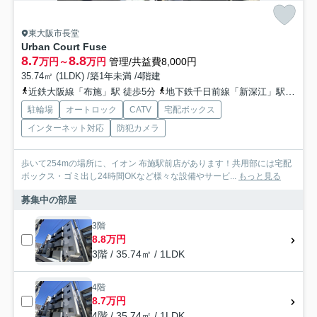
東大阪市長堂
Urban Court Fuse
8.7
8.8
万円～
万円
管理/共益費8,000円
35.74㎡ (1LDK) /築1年未満 /4階建
近鉄大阪線「布施」駅 徒歩5分
地下鉄千日前線「新深江」駅 徒歩11分
駐輪場
オートロック
CATV
宅配ボックス
インターネット対応
防犯カメラ
歩いて254mの場所に、イオン 布施駅前店があります！共用部には宅配
ボックス・ゴミ出し24時間OKなど様々な設備やサービ...
もっと見る
募集中の部屋
3階
8.8万円
3階 / 35.74㎡ / 1LDK
4階
8.7万円
4階 / 35.74㎡ / 1LDK