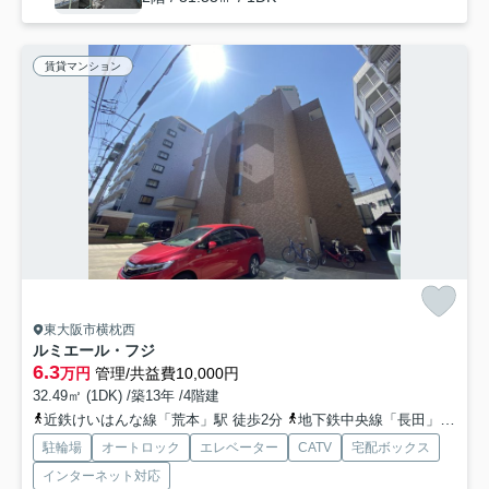
賃貸マンション
東大阪市横枕西
ルミエール・フジ
6.3
万円
管理/共益費10,000円
32.49㎡ (1DK) /築13年 /4階建
近鉄けいはんな線「荒本」駅 徒歩2分
地下鉄中央線「長田」駅 徒歩17分
駐輪場
オートロック
エレベーター
CATV
宅配ボックス
インターネット対応