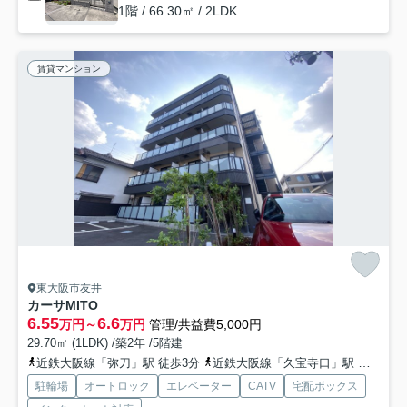
1階 / 66.30㎡ / 2LDK
賃貸マンション
東大阪市友井
カーサMITO
6.55
6.6
万円～
万円
管理/共益費5,000円
29.70㎡ (1LDK) /築2年 /5階建
近鉄大阪線「弥刀」駅 徒歩3分
近鉄大阪線「久宝寺口」駅 徒歩14分
駐輪場
オートロック
エレベーター
CATV
宅配ボックス