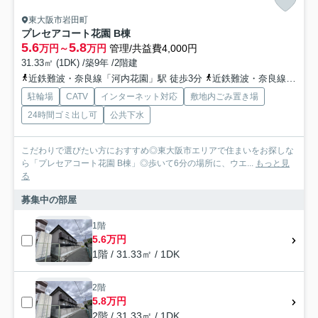
東大阪市岩田町
プレセアコート花園 B棟
5.6
5.8
万円～
万円
管理/共益費4,000円
31.33㎡ (1DK) /築9年 /2階建
近鉄難波・奈良線「河内花園」駅 徒歩3分
近鉄難波・奈良線「若江岩田」駅 徒歩7分
駐輪場
CATV
インターネット対応
敷地内ごみ置き場
24時間ゴミ出し可
公共下水
こだわりで選びたい方におすすめ◎東大阪市エリアで住まいをお探しな
ら「プレセアコート花園 B棟」◎歩いて6分の場所に、ウエ...
もっと見
る
募集中の部屋
1階
5.6万円
1階 / 31.33㎡ / 1DK
2階
5.8万円
2階 / 31.33㎡ / 1DK