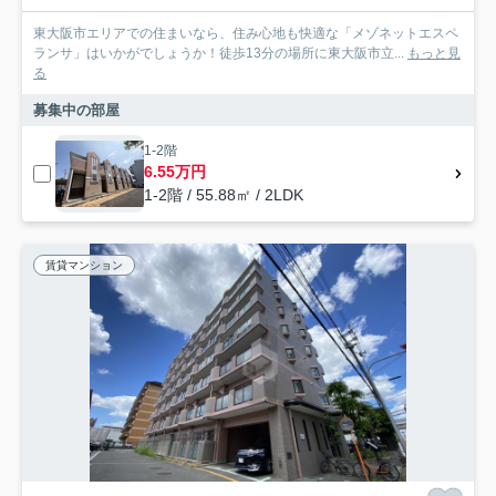
東大阪市エリアでの住まいなら、住み心地も快適な「メゾネットエスペ
ランサ」はいかがでしょうか！徒歩13分の場所に東大阪市立...
もっと見
る
募集中の部屋
1-2階
6.55万円
1-2階 / 55.88㎡ / 2LDK
賃貸マンション