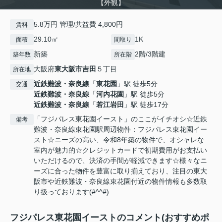
【外観】
5.8万円 管理/共益費 4,800円
賃料
29.10㎡
1K
面積
間取り
新築
2階/3階建
築年数
所在階
大阪府
東大阪市
吉田
５丁目
所在地
近鉄難波・奈良線
「
東花園
」駅 徒歩5分
交通
近鉄難波・奈良線
「
河内花園
」駅 徒歩5分
近鉄難波・奈良線
「
若江岩田
」駅 徒歩17分
「フジパレス東花園イースト」のここがイチオシ☆近鉄
備考
難波・奈良線東花園駅周辺物件：フジパレス東花園イー
スト☆ニーズの高い、令和8年築の物件で、オシャレな
室内が魅力的☆クレジットカードで初期費用がお支払い
いただけるので、決済の手間が軽減できます☆様々なニ
ーズに合った物件を豊富に取り揃えており、注目の東大
阪市や近鉄難波・奈良線東花園付近の物件情報も多数取
り扱っております(#^^#)
フジパレス東花園イーストのコメント(おすすめポ