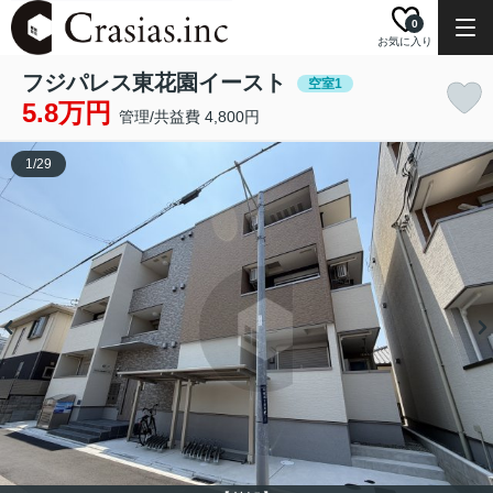
0
お気に入り
フジパレス東花園イースト
空室1
5.8万円
管理/共益費 4,800円
1
/
29