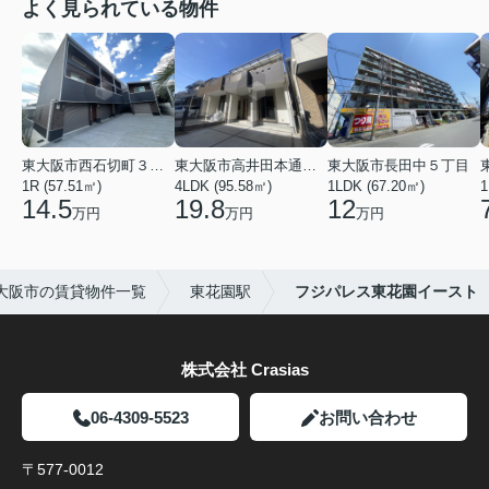
よく見られている物件
東大阪市西石切町３丁目
東大阪市高井田本通２丁目
東大阪市長田中５丁目
1R (57.51㎡)
4LDK (95.58㎡)
1LDK (67.20㎡)
1
14.5
19.8
12
万円
万円
万円
大阪市の賃貸物件一覧
東花園駅
フジパレス東花園イースト
株式会社 Crasias
06-4309-5523
お問い合わせ
〒577-0012