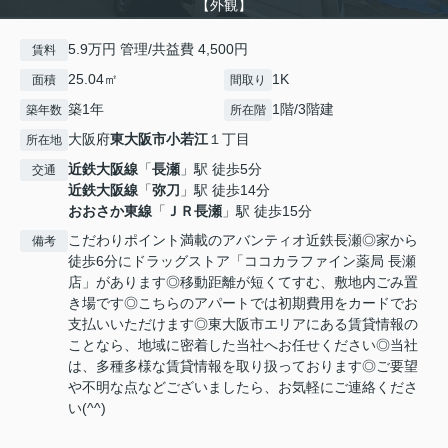
【外観】
5.9万円 管理/共益費 4,500円
賃料
25.04㎡
1K
面積
間取り
築1年
1階/3階建
築年数
所在階
大阪府
東大阪市
小若江
１丁目
所在地
近鉄大阪線
「
長瀬
」駅 徒歩5分
交通
近鉄大阪線
「
弥刀
」駅 徒歩14分
おおさか東線
「
ＪＲ長瀬
」駅 徒歩15分
こだわりポイント満載のアバンティオ近鉄長瀬◎家から
備考
徒歩6分にドラッグストア「ココカラファイン薬局 長瀬
店」があります◎移動距離が短くてすむ、敷地内ごみ置
き場です◎こちらのアパートでは初期費用をカードでお
支払いいただけます◎東大阪市エリアにある賃貸情報の
ことなら、地域に密着した当社へお任せください◎当社
は、多種多様な賃貸情報を取り扱っております◎ご要望
や不明な点などございましたら、お気軽にご連絡くださ
い(^^)