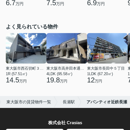
6.7
7.5
6.9
万円
万円
万円
よく見られている物件
東大阪市西石切町３丁目
東大阪市高井田本通２丁目
東大阪市長田中５丁目
1R (57.51㎡)
4LDK (95.58㎡)
1LDK (67.20㎡)
1
14.5
19.8
12
万円
万円
万円
東大阪市の賃貸物件一覧
長瀬駅
アバンティオ近鉄長瀬
株式会社 Crasias