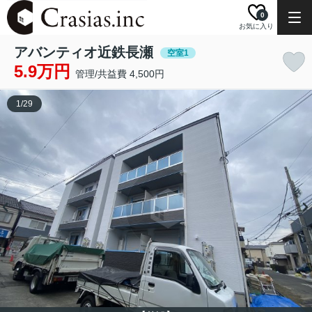
0
お気に入り
アバンティオ近鉄長瀬
空室1
5.9万円
管理/共益費 4,500円
1
/
29