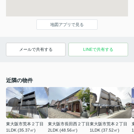
地図アプリで見る
メールで共有する
LINEで共有する
近隣の物件
東大阪市荒本２丁目
東大阪市長田西２丁目
東大阪市荒本２丁目
1LDK (35.37㎡)
2LDK (48.56㎡)
1LDK (37.52㎡)
1