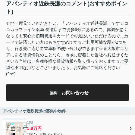
アバンティオ近鉄長瀬のコメント(おすすめポイン
ト)
ぜひ一度見ていただきたい、「アバンティオ近鉄長瀬」です☆コ
コカラファイン薬局 長瀬店まで徒歩6分にあるので、体調が悪く
なっても安心☆初期費用をカードでお支払いいただけるので、カ
ードで決済したい方にもおすすめです☆ご利用可能な駅が2つあ
り、行き先に応じて乗車駅の使い分けができます☆東大阪市エリ
アにある賃貸情報のことなら、地域に密着した当社へお任せくだ
さい☆当社は、多種多様な賃貸情報を取り扱っております☆ご要
望や不明な点などございましたら、お気軽にご連絡ください
(^o^)
お問い合わせ
無料
アバンティオ近鉄長瀬の募集中物件
1階
5.9万円
1階 / 7.57坪(25.04㎡)