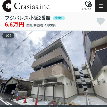
0
お気に入り
フジパレス小阪2番館
空室1
6.6万円
管理/共益費 4,800円
1
/
29