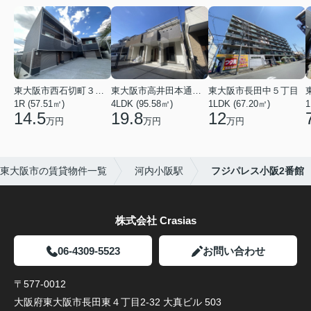
東大阪市西石切町３丁目
東大阪市高井田本通２丁目
東大阪市長田中５丁目
1R (57.51㎡)
4LDK (95.58㎡)
1LDK (67.20㎡)
1
14.5
19.8
12
万円
万円
万円
東大阪市の賃貸物件一覧
河内小阪駅
フジパレス小阪2番館
株式会社 Crasias
06-4309-5523
お問い合わせ
〒577-0012
大阪府東大阪市長田東４丁目2-32 大真ビル 503