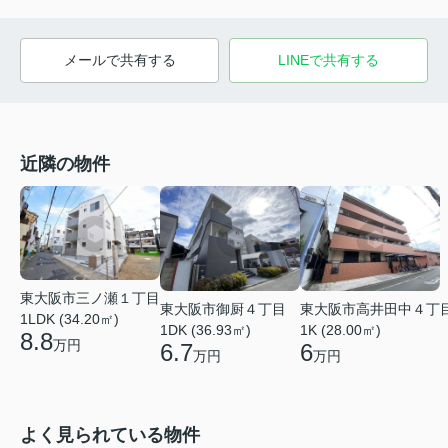
メールで共有する
LINEで共有する
近隣の物件
東大阪市三ノ瀬１丁目
東大阪市御厨４丁目
東大阪市高井田中４丁
1LDK (34.20㎡)
1DK (36.93㎡)
1K (28.00㎡)
8.8
万円
6.7
6
万円
万円
よく見られている物件