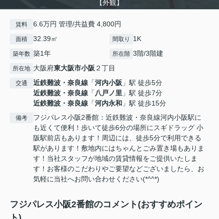
【外観】
6.6万円 管理/共益費 4,800円
賃料
32.39㎡
1K
面積
間取り
築1年
3階/3階建
築年数
所在階
大阪府
東大阪市
小阪
２丁目
所在地
近鉄難波・奈良線
「
河内小阪
」駅 徒歩5分
交通
近鉄難波・奈良線
「
八戸ノ里
」駅 徒歩7分
近鉄難波・奈良線
「
河内永和
」駅 徒歩15分
フジパレス小阪2番館：近鉄難波・奈良線河内小阪駅に
備考
も近くて便利！歩いて徒歩6分の場所にスギドラッグ 小
阪駅前店もあります！周辺には、徒歩5分で利用できる
駅があります！敷地内にはちゃんとごみ置き場もありま
す！当社スタッフが地域の賃貸情報をご提供いたしま
す！お客様のこだわりやご要望などございましたら、お
気軽に当社へお問い合わせください(*^^*)
フジパレス小阪2番館のコメント(おすすめポイン
ト)