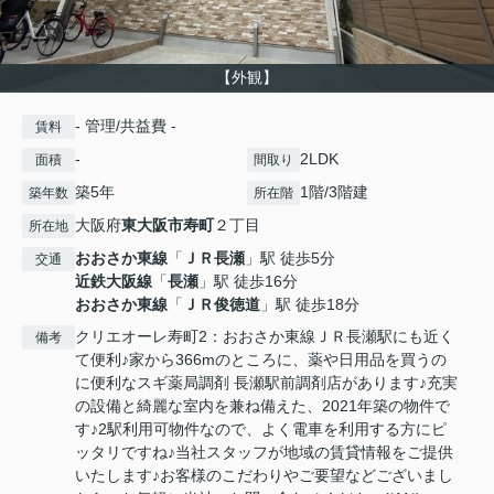
【外観】
- 管理/共益費 -
賃料
-
2LDK
面積
間取り
築5年
1階/3階建
築年数
所在階
大阪府
東大阪市
寿町
２丁目
所在地
おおさか東線
「
ＪＲ長瀬
」駅 徒歩5分
交通
近鉄大阪線
「
長瀬
」駅 徒歩16分
おおさか東線
「
ＪＲ俊徳道
」駅 徒歩18分
クリエオーレ寿町2：おおさか東線ＪＲ長瀬駅にも近く
備考
て便利♪家から366mのところに、薬や日用品を買うの
に便利なスギ薬局調剤 長瀬駅前調剤店があります♪充実
の設備と綺麗な室内を兼ね備えた、2021年築の物件で
す♪2駅利用可物件なので、よく電車を利用する方にピ
ッタリですね♪当社スタッフが地域の賃貸情報をご提供
いたします♪お客様のこだわりやご要望などございまし