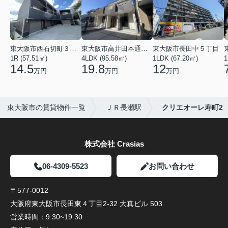
東大阪市西石切町３丁目
東大阪市高井田本通２丁目
東大阪市長田中５丁目
1R (57.51㎡)
4LDK (95.58㎡)
1LDK (67.20㎡)
1
14.5
19.8
12
万円
万円
万円
東大阪市の賃貸物件一覧
ＪＲ長瀬駅
クリエオーレ寿町2
株式会社 Crasias
06-4309-5523
お問い合わせ
〒577-0012
大阪府東大阪市長田東４丁目2-32 大真ビル 503
営業時間：
9:30~19:30