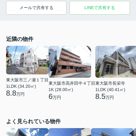
メールで共有する
LINEで共有する
近隣の物件
東大阪市三ノ瀬１丁目
東大阪市高井田中４丁目
東大阪市長栄寺
1LDK (34.20㎡)
1K (28.00㎡)
1LDK (40.41㎡)
8.8
万円
6
8.5
万円
万円
よく見られている物件