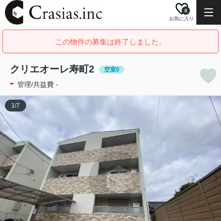
0
お気に入り
この物件の募集は終了しました。
クリエオーレ寿町2
空室0
-
管理/共益費 -
1
/
7