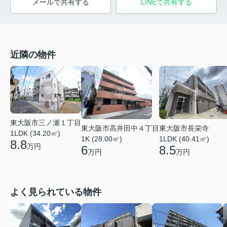
メールで共有する
LINEで共有する
近隣の物件
東大阪市三ノ瀬１丁目
東大阪市高井田中４丁目
東大阪市長栄寺
1LDK (34.20㎡)
1K (28.00㎡)
1LDK (40.41㎡)
8.8
万円
6
8.5
万円
万円
よく見られている物件