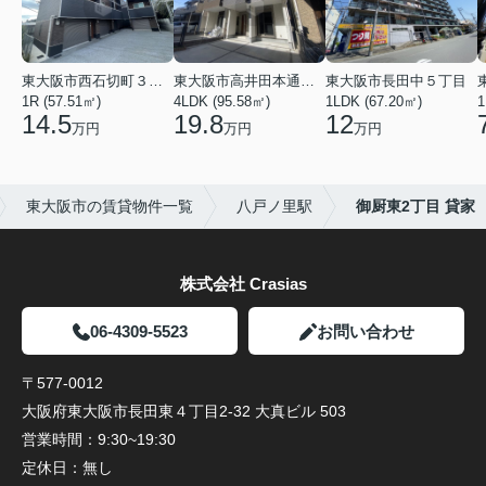
東大阪市西石切町３丁目
東大阪市高井田本通２丁目
東大阪市長田中５丁目
1R (57.51㎡)
4LDK (95.58㎡)
1LDK (67.20㎡)
1
14.5
19.8
12
万円
万円
万円
東大阪市の賃貸物件一覧
八戸ノ里駅
御厨東2丁目 貸家
株式会社 Crasias
06-4309-5523
お問い合わせ
〒577-0012
大阪府東大阪市長田東４丁目2-32 大真ビル 503
営業時間：
9:30~19:30
定休日：
無し