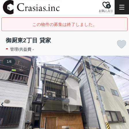
0
お気に入り
この物件の募集は終了しました。
御厨東2丁目 貸家
-
管理/共益費 -
1
/
4