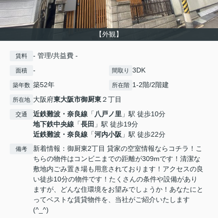
【外観】
- 管理/共益費 -
賃料
-
3DK
面積
間取り
築52年
1-2階/2階建
築年数
所在階
大阪府
東大阪市
御厨東
２丁目
所在地
近鉄難波・奈良線
「
八戸ノ里
」駅 徒歩10分
交通
地下鉄中央線
「
長田
」駅 徒歩19分
近鉄難波・奈良線
「
河内小阪
」駅 徒歩22分
新着情報：御厨東2丁目 貸家の空室情報ならコチラ！こ
備考
ちらの物件はコンビニまでの距離が309mです！清潔な
敷地内ごみ置き場も用意されております！アクセスの良
い徒歩10分の物件です！たくさんの条件や設備があり
ますが、どんな住環境をお望みでしょうか！あなたにと
ってベストな賃貸物件を、当社がご紹介いたします
(^_^)