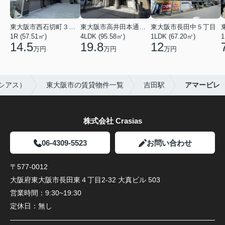
東大阪市西石切町３丁目
東大阪市高井田本通２丁目
東大阪市長田中５丁目
1R (57.51㎡)
4LDK (95.58㎡)
1LDK (67.20㎡)
1
14.5
19.8
12
万円
万円
万円
ラシアス）
東大阪市の賃貸物件一覧
吉田駅
アマービレ
株式会社 Crasias
06-4309-5523
お問い合わせ
〒577-0012
大阪府東大阪市長田東４丁目2-32 大真ビル 503
営業時間：
9:30~19:30
定休日：
無し