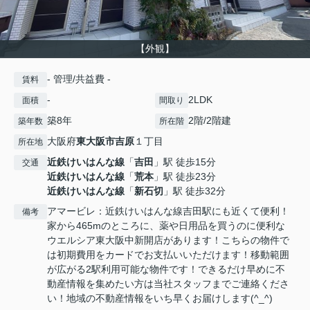
【外観】
- 管理/共益費 -
賃料
-
2LDK
面積
間取り
築8年
2階/2階建
築年数
所在階
大阪府
東大阪市
吉原
１丁目
所在地
近鉄けいはんな線
「
吉田
」駅 徒歩15分
交通
近鉄けいはんな線
「
荒本
」駅 徒歩23分
近鉄けいはんな線
「
新石切
」駅 徒歩32分
アマービレ：近鉄けいはんな線吉田駅にも近くて便利！
備考
家から465mのところに、薬や日用品を買うのに便利な
ウエルシア東大阪中新開店があります！こちらの物件で
は初期費用をカードでお支払いいただけます！移動範囲
が広がる2駅利用可能な物件です！できるだけ早めに不
動産情報を集めたい方は当社スタッフまでご連絡くださ
い！地域の不動産情報をいち早くお届けします(^_^)