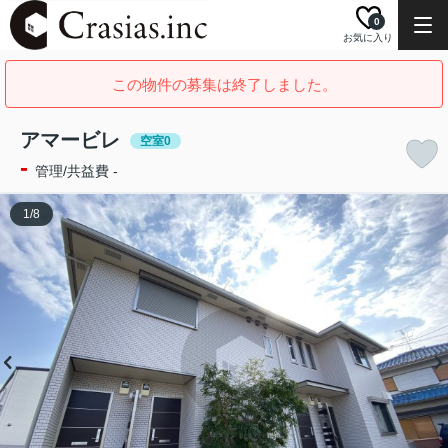
0
お気に入り
この物件の募集は終了しました。
アマービレ
空室0
-
管理/共益費 -
1
/
8