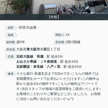
【外観】
- 管理/共益費 -
賃料
-
1K
面積
間取り
築5年
2階/3階建
築年数
所在階
大阪府
東大阪市
小若江
１丁目
所在地
近鉄大阪線
「
長瀬
」駅 徒歩3分
交通
おおさか東線
「
ＪＲ俊徳道
」駅 徒歩18分
近鉄難波・奈良線
「
八戸ノ里
」駅 徒歩25分
りそな銀行 長瀬支店まで320mです♪こちらの物件では
備考
初期費用をカードでお支払いいただけます♪この物件は
駅から徒歩3分の物件です♪こちらの物件はアパートで
す♪当社スタッフが地域の賃貸情報をご提供いたします♪
お客様のこだわりやご要望などございましたら、お気軽
に当社へお問い合わせください(*´ω`*)