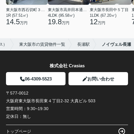
東大阪市西石切町３丁目
東大阪市高井田本通２丁目
東大阪市長田中５丁目
1R (57.51㎡)
4LDK (95.58㎡)
1LDK (67.20㎡)
1
14.5
19.8
12
万円
万円
万円
ス）
東大阪市の賃貸物件一覧
長瀬駅
ノイヴェル長瀬
株式会社 Crasias
06-4309-5523
お問い合わせ
〒577-0012
大阪府東大阪市長田東４丁目2-32 大真ビル 503
営業時間：
9:30~19:30
定休日：
無し
トップページ