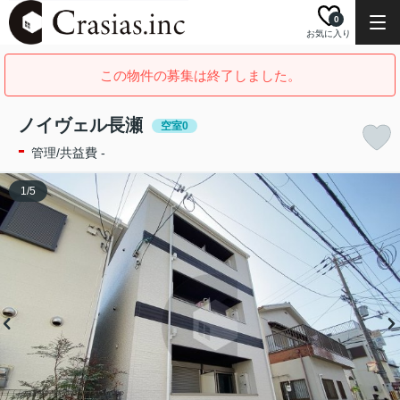
0
お気に入り
この物件の募集は終了しました。
ノイヴェル長瀬
空室0
-
管理/共益費 -
1
/
5