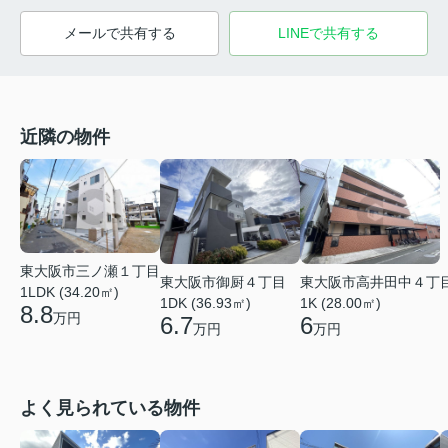
メールで共有する
LINEで共有する
近隣の物件
東大阪市三ノ瀬１丁目
東大阪市御厨４丁目
東大阪市高井田中４丁
1LDK (34.20㎡)
1DK (36.93㎡)
1K (28.00㎡)
8.8
万円
6.7
6
万円
万円
よく見られている物件