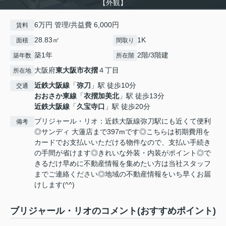
【外観】
6万円 管理/共益費 6,000円
賃料
28.83㎡
1K
面積
間取り
築1年
2階/3階建
築年数
所在階
大阪府
東大阪市
衣摺
４丁目
所在地
近鉄大阪線
「
弥刀
」駅 徒歩10分
交通
おおさか東線
「
衣摺加美北
」駅 徒歩13分
近鉄大阪線
「
久宝寺口
」駅 徒歩20分
ブリジャール・リオ：近鉄大阪線弥刀駅にも近くて便利
備考
◎サンディ 大蓮店まで397mです◎こちらは初期費用を
カードでお支払いいただける物件なので、支払い手続き
の手間が省けます◎きれいな外装・内装がポイント◎で
きるだけ早めに不動産情報を集めたい方は当社スタッフ
までご連絡ください◎地域の不動産情報をいち早くお届
けします(^^)
ブリジャール・リオのコメント(おすすめポイント)