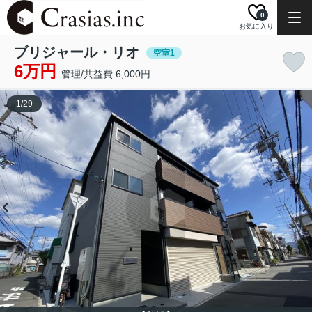
0
お気に入り
ブリジャール・リオ
空室1
6万円
管理/共益費 6,000円
1
/
29