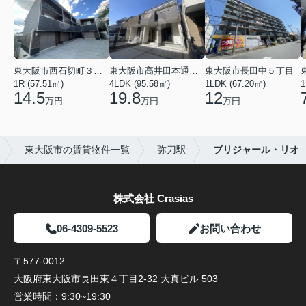
東大阪市西石切町３丁目
東大阪市高井田本通２丁目
東大阪市長田中５丁目
1R (57.51㎡)
4LDK (95.58㎡)
1LDK (67.20㎡)
1
14.5
19.8
12
万円
万円
万円
東大阪市の賃貸物件一覧
弥刀駅
ブリジャール・リオ
株式会社 Crasias
06-4309-5523
お問い合わせ
〒577-0012
大阪府東大阪市長田東４丁目2-32 大真ビル 503
営業時間：
9:30~19:30