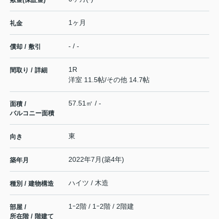
1ヶ月
礼金
- / -
償却 / 敷引
1R
間取り / 詳細
洋室 11.5帖
/
その他 14.7帖
57.51㎡ / -
面積 /
バルコニー面積
東
向き
2022年7月(築4年)
築年月
ハイツ / 木造
種別 / 建物構造
1ｰ2階 / 1ｰ2階 / 2階建
部屋 /
所在階 / 階建て