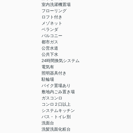
室内洗濯機置場
フローリング
ロフト付き
メゾネット
ベランダ
バルコニー
都市ガス
公営水道
公共下水
24時間換気システム
電気有
照明器具付き
駐輪場
バイク置場あり
敷地内ごみ置き場
ガスコンロ
コンロ２口以上
システムキッチン
バス・トイレ別
洗面台
洗髪洗面化粧台