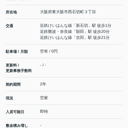
大阪府
東大阪市
西石切町
３丁目
所在地
近鉄けいはんな線
「
新石切
」駅 徒歩1分
交通
近鉄難波・奈良線
「
額田
」駅 徒歩20分
近鉄けいはんな線
「
吉田
」駅 徒歩21分
空有 / 0円
駐車場 / 月額
- / -
更新料 /
更新事務手数料
2年
契約期間
空家
現況
即時
入居可能日
-
敷金積み増し