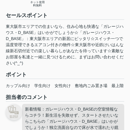
ネット使用
料無料
セールスポイント
東大阪市エリアでの住まいなら、住み心地も快適な「ガレージハ
ウス・D_BASE」はいかがでしょうか☆「ガレージハウス・
D_BASE」：東大阪市エリアの新居にピッタリ☆スイッチ一つで
温度管理できるエアコン付きの物件☆東大阪市や近鉄けいはんな
線新石切付近での楽しい暮らしがあなたを待っています☆素敵な
お部屋を私達と一緒に見つけるために、まずはお問い合わせくだ
さい(^_^)
ポイント
カップル向け
学生向け
女性向け
敷地内ごみ置き場
最上階
担当者のコメント
新着情報：ガレージハウス・D_BASEの空室情報な
らコチラ！新生活を失敗せず、スタートさせたいな
らこちらの「ガレージハウス・D_BASE」はいかが
でしょうか！独立洗面台なので床が水で濡れたり鏡