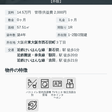
【外観】
14.5万円 管理/共益費 2,000円
賃料
0ヶ月
1ヶ月
敷金
礼金
57.51㎡
1R
面積
間取り
築4年
1ｰ2階/2階建
築年数
所在階
大阪府
東大阪市
西石切町
３丁目
所在地
近鉄けいはんな線
「
新石切
」駅 徒歩1分
交通
近鉄難波・奈良線
「
額田
」駅 徒歩20分
近鉄けいはんな線
「
吉田
」駅 徒歩21分
物件の特徴
バストイレ
室内洗濯機
TVモニタ
独立洗面台
別
置場
付きインタ
ーホン