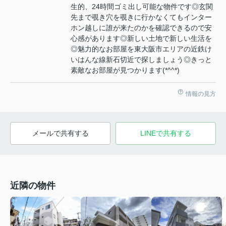
生的、24時間ゴミ出し可能な物件です◎玄関
先まで覗き穴を覗きに行かなくてもインター
ホン越しに誰が来たのかを確認できるので安
心感があります◎新しい土地で新しい生活を
◎魅力的なお部屋を東大阪市エリアの近鉄け
いはんな線新石切近で探しましょう◎きっと
素敵なお部屋が見つかります(*^^*)
情報の見方
メールで共有する
LINEで共有する
近隣の物件