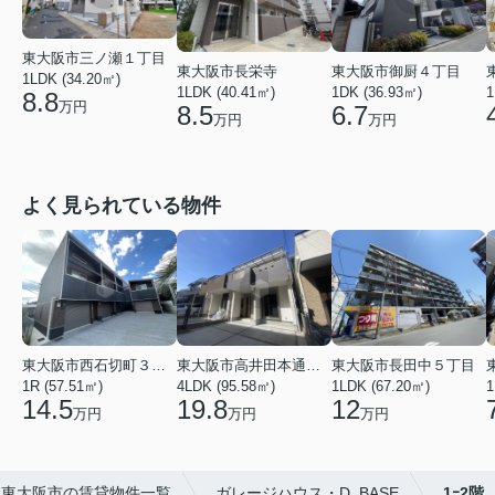
東大阪市三ノ瀬１丁目
東大阪市長栄寺
東大阪市御厨４丁目
1LDK (34.20㎡)
1LDK (40.41㎡)
1DK (36.93㎡)
1
8.8
万円
8.5
6.7
万円
万円
よく見られている物件
東大阪市西石切町３丁目
東大阪市高井田本通２丁目
東大阪市長田中５丁目
1R (57.51㎡)
4LDK (95.58㎡)
1LDK (67.20㎡)
1
14.5
19.8
12
万円
万円
万円
東大阪市の賃貸物件一覧
ガレージハウス・D_BASE
1ｰ2階