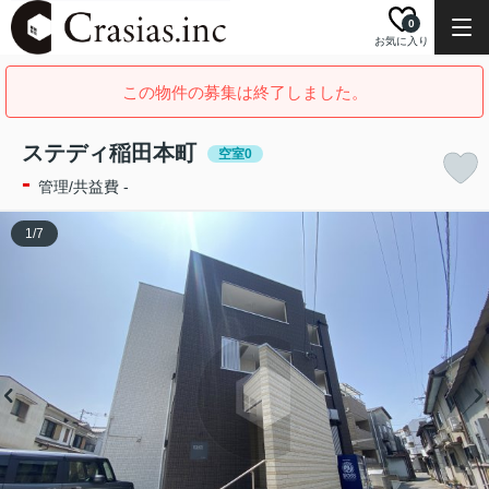
0
お気に入り
この物件の募集は終了しました。
ステディ稲田本町
空室0
-
管理/共益費 -
1
/
7