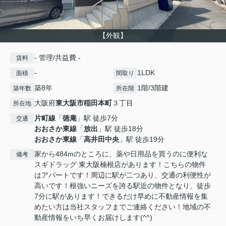
【外観】
- 管理/共益費 -
賃料
-
1LDK
面積
間取り
築8年
1階/3階建
築年数
所在階
大阪府
東大阪市
稲田本町
３丁目
所在地
片町線
「
徳庵
」駅 徒歩7分
交通
おおさか東線
「
放出
」駅 徒歩18分
おおさか東線
「
高井田中央
」駅 徒歩19分
家から484mのところに、薬や日用品を買うのに便利な
備考
スギドラッグ 東大阪楠根店があります！こちらの物件
はアパートです！周辺に駅が二つあり、交通の利便性が
高いです！根強いニーズを誇る駅近の物件となり、徒歩
7分に駅があります！できるだけ早めに不動産情報を集
めたい方は当社スタッフまでご連絡ください！地域の不
動産情報をいち早くお届けします(^^)