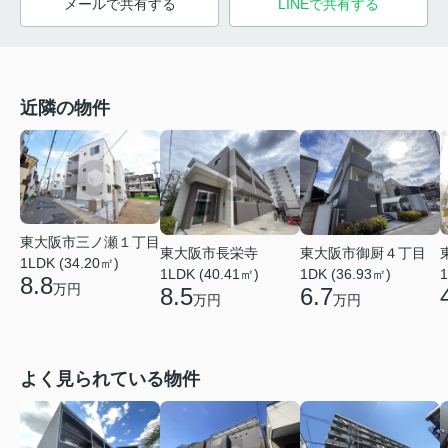
メールで共有する
LINEで共有する
近隣の物件
東大阪市三ノ瀬１丁目
東大阪市長栄寺
東大阪市御厨４丁目
1LDK (34.20㎡)
1LDK (40.41㎡)
1DK (36.93㎡)
1
8.8
万円
8.5
6.7
万円
万円
よく見られている物件