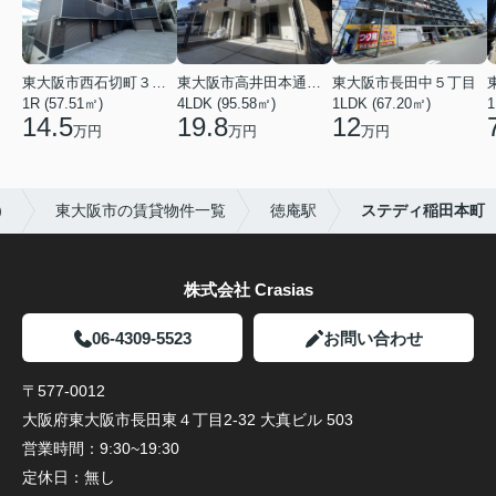
東大阪市西石切町３丁目
東大阪市高井田本通２丁目
東大阪市長田中５丁目
1R (57.51㎡)
4LDK (95.58㎡)
1LDK (67.20㎡)
1
14.5
19.8
12
万円
万円
万円
）
東大阪市の賃貸物件一覧
徳庵駅
ステディ稲田本町
株式会社 Crasias
06-4309-5523
お問い合わせ
〒577-0012
大阪府東大阪市長田東４丁目2-32 大真ビル 503
営業時間：
9:30~19:30
定休日：
無し