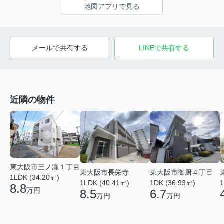
地図アプリで見る
メールで共有する
LINEで共有する
近隣の物件
東大阪市三ノ瀬１丁目
東大阪市長栄寺
東大阪市御厨４丁目
1LDK (34.20㎡)
1LDK (40.41㎡)
1DK (36.93㎡)
1
8.8
万円
8.5
6.7
万円
万円