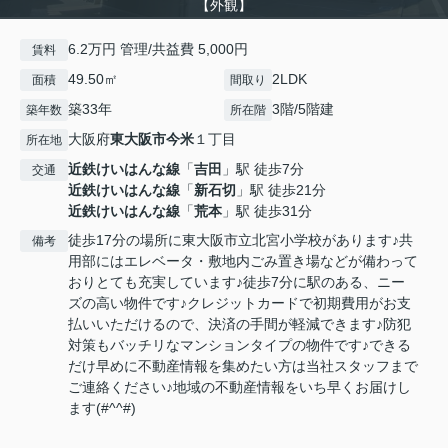
【外観】
6.2万円 管理/共益費 5,000円
賃料
49.50㎡
2LDK
面積
間取り
築33年
3階/5階建
築年数
所在階
大阪府
東大阪市
今米
１丁目
所在地
近鉄けいはんな線
「
吉田
」駅 徒歩7分
交通
近鉄けいはんな線
「
新石切
」駅 徒歩21分
近鉄けいはんな線
「
荒本
」駅 徒歩31分
徒歩17分の場所に東大阪市立北宮小学校があります♪共
備考
用部にはエレベータ・敷地内ごみ置き場などが備わって
おりとても充実しています♪徒歩7分に駅のある、ニー
ズの高い物件です♪クレジットカードで初期費用がお支
払いいただけるので、決済の手間が軽減できます♪防犯
対策もバッチリなマンションタイプの物件です♪できる
だけ早めに不動産情報を集めたい方は当社スタッフまで
ご連絡ください♪地域の不動産情報をいち早くお届けし
ます(#^^#)