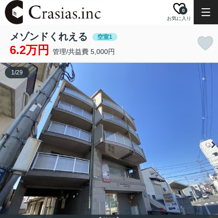
0
お気に入り
メゾンドくれえる
空室1
6.2万円
管理/共益費 5,000円
1
/
29