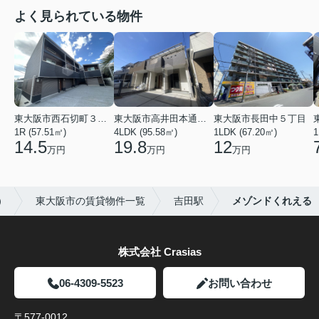
よく見られている物件
東大阪市西石切町３丁目
東大阪市高井田本通２丁目
東大阪市長田中５丁目
1R (57.51㎡)
4LDK (95.58㎡)
1LDK (67.20㎡)
1
14.5
19.8
12
万円
万円
万円
）
東大阪市の賃貸物件一覧
吉田駅
メゾンドくれえる
株式会社 Crasias
06-4309-5523
お問い合わせ
〒577-0012