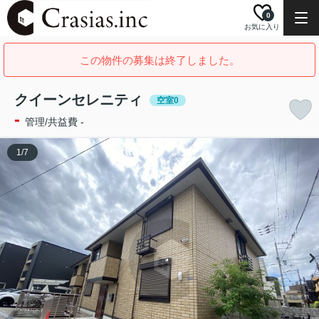
0
お気に入り
この物件の募集は終了しました。
クイーンセレニティ
空室0
-
管理/共益費 -
1
/
7