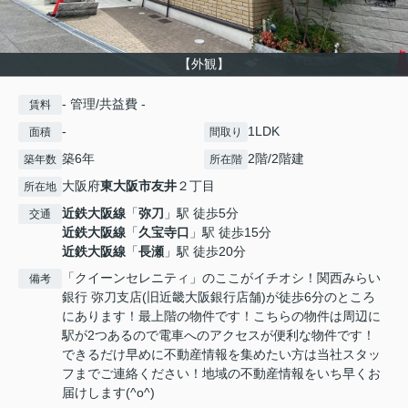
【外観】
- 管理/共益費 -
賃料
-
1LDK
面積
間取り
築6年
2階/2階建
築年数
所在階
大阪府
東大阪市
友井
２丁目
所在地
近鉄大阪線
「
弥刀
」駅 徒歩5分
交通
近鉄大阪線
「
久宝寺口
」駅 徒歩15分
近鉄大阪線
「
長瀬
」駅 徒歩20分
「クイーンセレニティ」のここがイチオシ！関西みらい
備考
銀行 弥刀支店(旧近畿大阪銀行店舗)が徒歩6分のところ
にあります！最上階の物件です！こちらの物件は周辺に
駅が2つあるので電車へのアクセスが便利な物件です！
できるだけ早めに不動産情報を集めたい方は当社スタッ
フまでご連絡ください！地域の不動産情報をいち早くお
届けします(^o^)