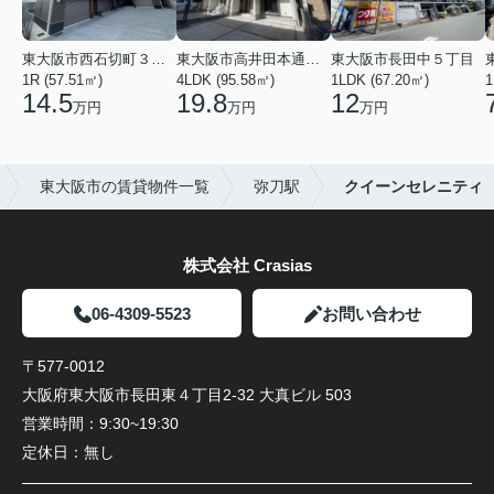
東大阪市西石切町３丁目
東大阪市高井田本通２丁目
東大阪市長田中５丁目
1R (57.51㎡)
4LDK (95.58㎡)
1LDK (67.20㎡)
1
14.5
19.8
12
万円
万円
万円
東大阪市の賃貸物件一覧
弥刀駅
クイーンセレニティ
株式会社 Crasias
06-4309-5523
お問い合わせ
〒577-0012
大阪府東大阪市長田東４丁目2-32 大真ビル 503
営業時間：
9:30~19:30
定休日：
無し