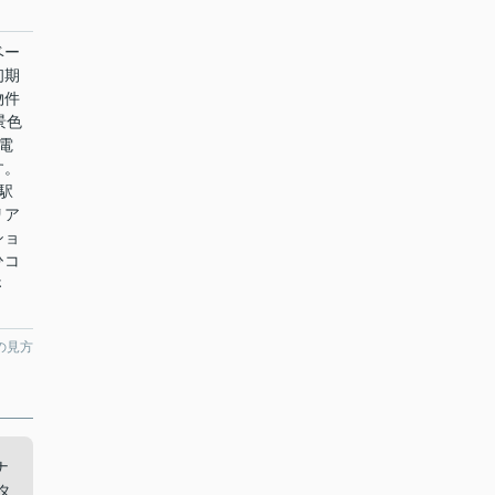
ベー
初期
物件
景色
電
す。
駅
リア
ショ
ひコ
さ
の見方
ナ
タ