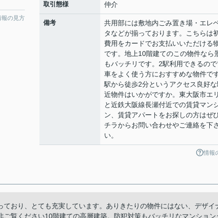
取引態様
仲介
情報の見方
備考
共用部には敷地内ごみ置き場・エレ
タなどが揃っております。こちらは
費用をカードでお支払いいただける
です。地上10階建てのこの物件なら
もバッチリです。2駅利用できるので
車をよく使う方におすすめな物件で
駅から徒歩2分というアクセス良好な
近物件はいかがですか。東大阪市エ
と近鉄大阪線長瀬付近での賃貸マン
ン、賃貸アパートをお探しの方はぜ
チラからお問い合わせやご連絡を下
い。
情報
っており、とても充実しています。ありきたりの物件にはない、デザイ
非ご覧ください10階建ての高層建築。防犯対策もバッチリなマンション