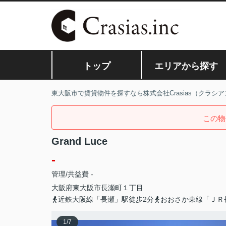
トップ
エリアから探す
東大阪市で賃貸物件を探すなら株式会社Crasias（クラシア
この物
Grand Luce
-
管理/共益費 -
大阪府
東大阪市
長瀬町
１丁目
近鉄大阪線「長瀬」駅徒歩2分
おおさか東線「ＪＲ
1
/
7