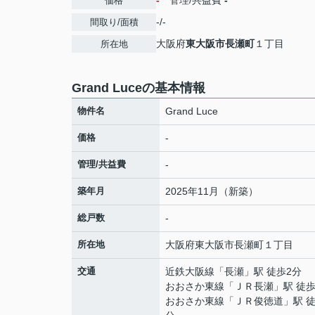
-
管理/共益費
-
価格
-/-
間取り/面積
大阪府
東大阪市
長瀬町
１丁目
所在地
Grand Luceの基本情報
物件名
Grand Luce
価格
-
管理/共益費
-
築年月
2025年11月（新築）
総戸数
-
所在地
大阪府
東大阪市
長瀬町
１丁目
交通
近鉄大阪線
「
長瀬
」駅 徒歩2分
おおさか東線
「
ＪＲ長瀬
」駅 徒歩
おおさか東線
「
ＪＲ俊徳道
」駅 徒