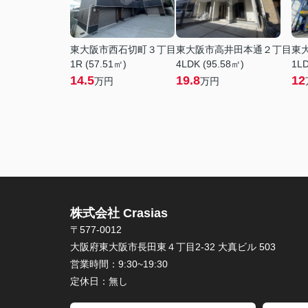
東大阪市西石切町３丁目
東大阪市高井田本通２丁目
東
1R (57.51㎡)
4LDK (95.58㎡)
1LD
14.5
19.8
12
万円
万円
株式会社 Crasias
〒577-0012
大阪府東大阪市長田東４丁目2-32 大真ビル 503
営業時間：
9:30~19:30
定休日：
無し