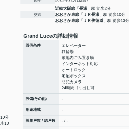
2025年11月(新築)
築年
近鉄大阪線
「
長瀬
」駅 徒歩2分
おおさか東線
「
ＪＲ長瀬
」駅 徒歩10分
交通
おおさか東線
「
ＪＲ俊徳道
」駅 徒歩13
Grand Luceの詳細情報
設備条件
エレベーター
駐輪場
敷地内ごみ置き場
インターネット対応
オートロック
宅配ボックス
防犯カメラ
24時間ゴミ出し可
設備(その他)
-
用途地域
-
10分
募集戸数 / 総戸数
- / -
歩13