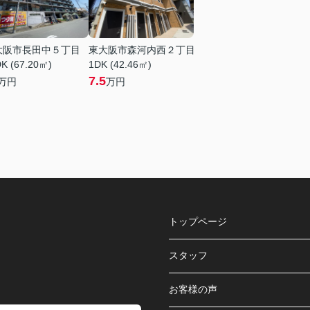
大阪市長田中５丁目
東大阪市森河内西２丁目
K (67.20㎡)
1DK (42.46㎡)
7.5
万円
万円
トップページ
スタッフ
お客様の声