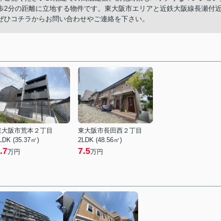
歩2分の距離に立地する物件です。東大阪市エリアと近鉄大阪線長瀬付
ぜひコチラからお問い合わせやご連絡を下さい。
東大阪市荒本２丁目
東大阪市長田西２丁目
LDK (35.37㎡)
2LDK (48.56㎡)
.7
7.5
万円
万円