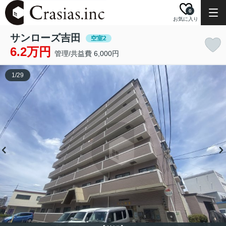
0
お気に入り
サンローズ吉田
空室2
6.2万円
管理/共益費 6,000円
1
/
29