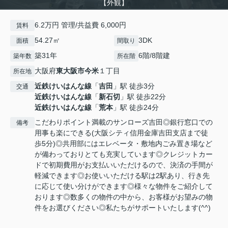
【外観】
6.2万円 管理/共益費 6,000円
賃料
54.27㎡
3DK
面積
間取り
築31年
6階/8階建
築年数
所在階
大阪府
東大阪市
今米
１丁目
所在地
近鉄けいはんな線
「
吉田
」駅 徒歩3分
交通
近鉄けいはんな線
「
新石切
」駅 徒歩22分
近鉄けいはんな線
「
荒本
」駅 徒歩24分
こだわりポイント満載のサンローズ吉田◎銀行窓口での
備考
用事も楽にできる(大阪シティ信用金庫吉田支店まで徒
歩5分)◎共用部にはエレベータ・敷地内ごみ置き場など
が備わっておりとても充実しています◎クレジットカー
ドで初期費用がお支払いいただけるので、決済の手間が
軽減できます◎お使いいただける駅は2駅あり、行き先
に応じて使い分けができます◎様々な物件をご紹介して
おります◎数多くの物件の中から、お客様がお望みの物
件をお選びください◎私たちがサポートいたします(^^)