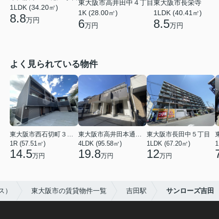
東大阪市高井田中４丁目
東大阪市長栄寺
1LDK (34.20㎡)
1K (28.00㎡)
1LDK (40.41㎡)
8.8
万円
6
8.5
万円
万円
よく見られている物件
東大阪市西石切町３丁目
東大阪市高井田本通２丁目
東大阪市長田中５丁目
1R (57.51㎡)
4LDK (95.58㎡)
1LDK (67.20㎡)
1
14.5
19.8
12
万円
万円
万円
ス）
東大阪市の賃貸物件一覧
吉田駅
サンローズ吉田