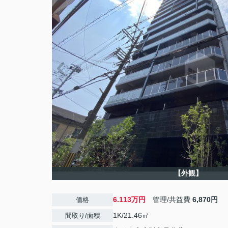
【外観】
6.113万円
管理/共益費
6,870円
価格
1K/21.46㎡
間取り/面積