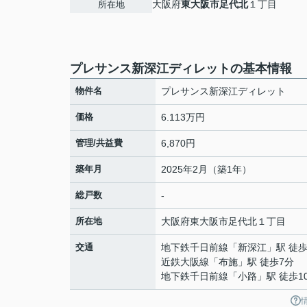
大阪府
東大阪市
足代北
１丁目
所在地
プレサンス新深江ディレットの基本情報
物件名
プレサンス新深江ディレット
価格
6.113万円
管理/共益費
6,870円
築年月
2025年2月（築1年）
総戸数
-
所在地
大阪府
東大阪市
足代北
１丁目
交通
地下鉄千日前線
「
新深江
」駅 徒歩
近鉄大阪線
「
布施
」駅 徒歩7分
地下鉄千日前線
「
小路
」駅 徒歩1