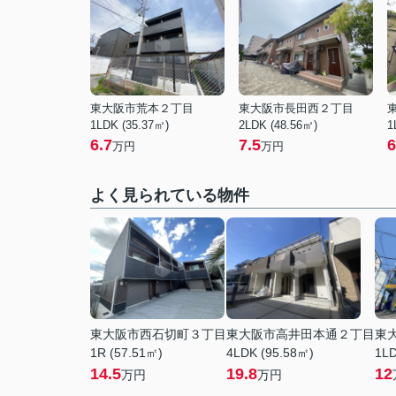
東大阪市荒本２丁目
東大阪市長田西２丁目
1LDK (35.37㎡)
2LDK (48.56㎡)
1
6.7
7.5
6
万円
万円
よく見られている物件
東大阪市西石切町３丁目
東大阪市高井田本通２丁目
東
1R (57.51㎡)
4LDK (95.58㎡)
1LD
14.5
19.8
12
万円
万円