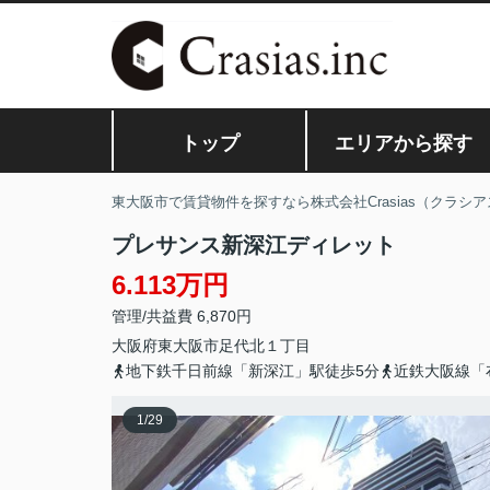
トップ
エリアから探す
東大阪市で賃貸物件を探すなら株式会社Crasias（クラシア
プレサンス新深江ディレット
6.113万円
管理/共益費 6,870円
大阪府
東大阪市
足代北
１丁目
地下鉄千日前線「新深江」駅徒歩5分
近鉄大阪線「
1
/
29