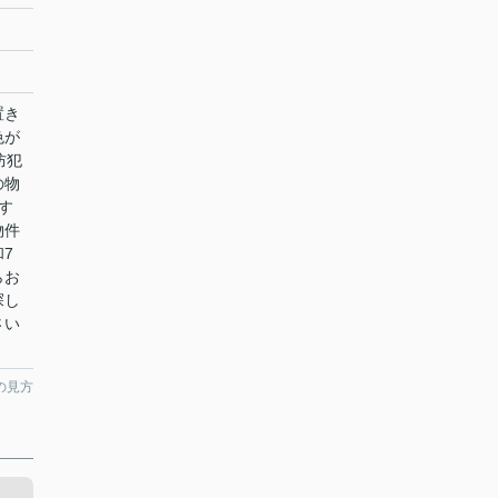
置き
色が
防犯
の物
す
物件
7
らお
探し
さい
の見方