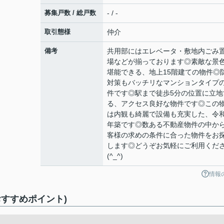
募集戸数 / 総戸数
- / -
取引態様
仲介
備考
共用部にはエレベータ・敷地内ごみ
場などが揃っております◎素敵な景
堪能できる、地上15階建ての物件◎
対策もバッチリなマンションタイプ
件です◎駅まで徒歩5分の位置に立地
る、アクセス良好な物件です◎この
は内観も綺麗で設備も充実した、令和
年築です◎数ある不動産物件の中か
客様の求めの条件に合った物件をお
します◎どうぞお気軽にご利用くだ
(^_^)
情報
すすめポイント)