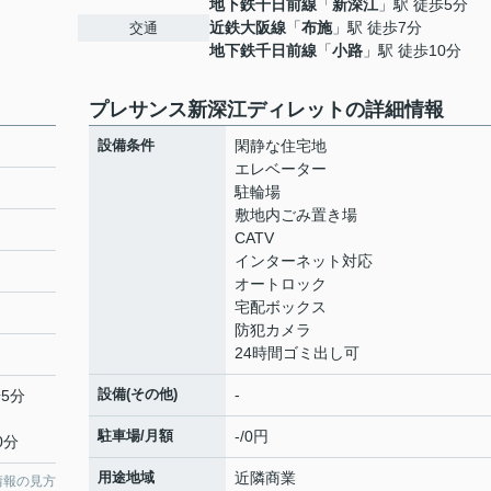
地下鉄千日前線
「
新深江
」駅 徒歩5分
近鉄大阪線
「
布施
」駅 徒歩7分
交通
地下鉄千日前線
「
小路
」駅 徒歩10分
プレサンス新深江ディレットの詳細情報
設備条件
閑静な住宅地
エレベーター
駐輪場
敷地内ごみ置き場
CATV
インターネット対応
オートロック
宅配ボックス
防犯カメラ
24時間ゴミ出し可
設備(その他)
-
5分
駐車場/月額
-/0円
0分
用途地域
近隣商業
情報の見方