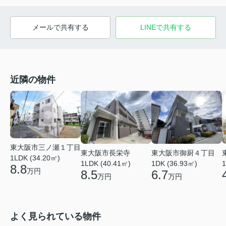
メールで共有する
LINEで共有する
近隣の物件
東大阪市三ノ瀬１丁目
東大阪市長栄寺
東大阪市御厨４丁目
1LDK (34.20㎡)
1LDK (40.41㎡)
1DK (36.93㎡)
1
8.8
万円
8.5
6.7
万円
万円
よく見られている物件