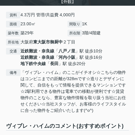
【外観】
4.3万円 管理/共益費 4,000円
賃料
23.00㎡
1K
面積
間取り
築29年
3階/4階建
築年数
所在階
大阪府
東大阪市
御厨中
２丁目
所在地
近鉄難波・奈良線
「
八戸ノ里
」駅 徒歩10分
交通
近鉄難波・奈良線
「
河内小阪
」駅 徒歩16分
地下鉄中央線
「
長田
」駅 徒歩20分
「ヴィブレ・ハイム」のここがイチオシ☆こちらの物件
備考
はコンビニまでの距離が328mです☆造りとデザインに
関して、自信をもって情報を提供できるマンションです
☆2駅利用できる物件は電車での移動が便利です☆賃貸
物件のことなら、豊富な物件情報を取り扱う当社にお任
せください☆当社スタッフが、お客様のライフスタイル
に合った物件をご紹介いたします(^o^)
ヴィブレ・ハイムのコメント(おすすめポイント)