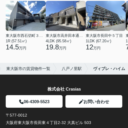
東大阪市西石切町３丁目
東大阪市高井田本通２丁目
東大阪市長田中５丁目
1R (57.51㎡)
4LDK (95.58㎡)
1LDK (67.20㎡)
1
14.5
19.8
12
万円
万円
万円
東大阪市の賃貸物件一覧
八戸ノ里駅
ヴィブレ・ハイム
株式会社 Crasias
06-4309-5523
お問い合わせ
〒577-0012
大阪府東大阪市長田東４丁目2-32 大真ビル 503