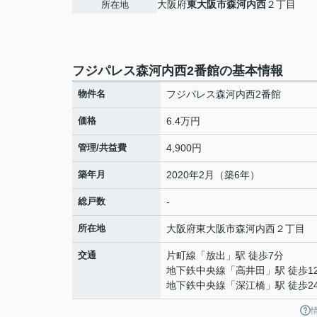
大阪府
東大阪市
森河内西
２丁目
所在地
フジパレス森河内西2番館の基本情報
物件名
フジパレス森河内西2番館
価格
6.4万円
管理/共益費
4,900円
築年月
2020年2月（築6年）
総戸数
-
所在地
大阪府
東大阪市
森河内西
２丁目
交通
片町線
「
放出
」駅 徒歩7分
地下鉄中央線
「
高井田
」駅 徒歩1
地下鉄中央線
「
深江橋
」駅 徒歩2