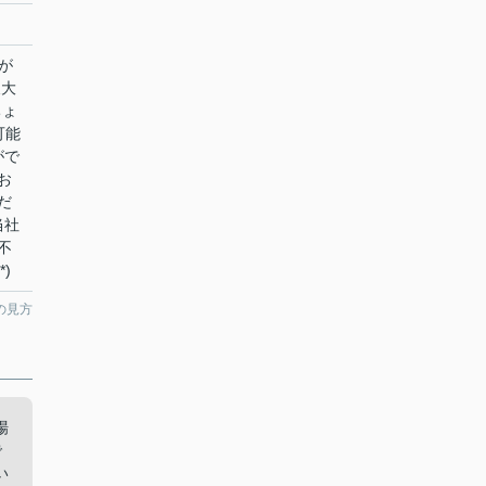
が
東大
ちょ
可能
がで
お
だ
当社
不
)
の見方
場
で
い