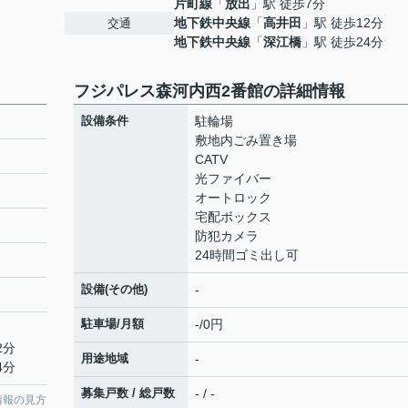
片町線
「
放出
」駅 徒歩7分
地下鉄中央線
「
高井田
」駅 徒歩12分
交通
地下鉄中央線
「
深江橋
」駅 徒歩24分
フジパレス森河内西2番館の詳細情報
設備条件
駐輪場
敷地内ごみ置き場
CATV
光ファイバー
オートロック
宅配ボックス
防犯カメラ
24時間ゴミ出し可
設備(その他)
-
駐車場/月額
-/0円
2分
用途地域
-
4分
募集戸数 / 総戸数
- / -
情報の見方