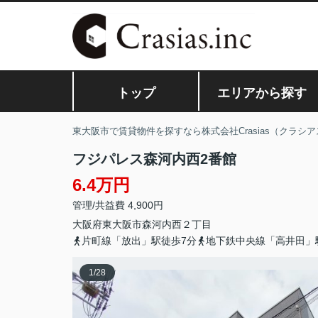
トップ
エリアから探す
東大阪市で賃貸物件を探すなら株式会社Crasias（クラシア
フジパレス森河内西2番館
6.4万円
管理/共益費 4,900円
大阪府
東大阪市
森河内西
２丁目
片町線「放出」駅徒歩7分
地下鉄中央線「高井田」
1
/
28