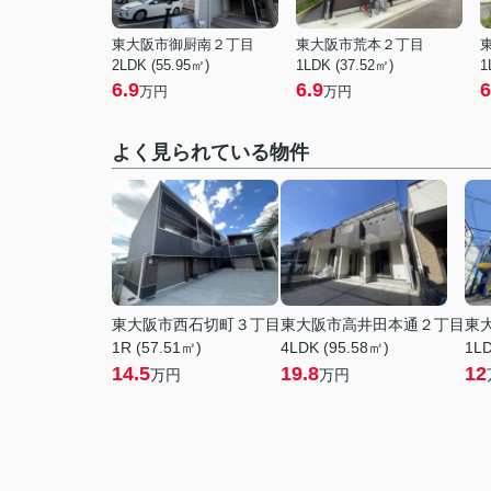
東大阪市御厨南２丁目
東大阪市荒本２丁目
2LDK (55.95㎡)
1LDK (37.52㎡)
1
6.9
6.9
6
万円
万円
よく見られている物件
東大阪市西石切町３丁目
東大阪市高井田本通２丁目
東
1R (57.51㎡)
4LDK (95.58㎡)
1LD
14.5
19.8
12
万円
万円