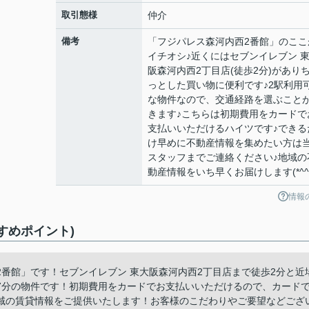
取引態様
仲介
備考
「フジパレス森河内西2番館」のここ
イチオシ♪近くにはセブンイレブン 
阪森河内西2丁目店(徒歩2分)があり
っとした買い物に便利です♪2駅利用
な物件なので、交通経路を選ぶこと
きます♪こちらは初期費用をカードで
支払いいただけるハイツです♪できる
け早めに不動産情報を集めたい方は
スタッフまでご連絡ください♪地域の
動産情報をいち早くお届けします(*^^*
情報
すめポイント)
番館」です！セブンイレブン 東大阪森河内西2丁目店まで徒歩2分と近
7分の物件です！初期費用をカードでお支払いいただけるので、カード
域の賃貸情報をご提供いたします！お客様のこだわりやご要望などござ