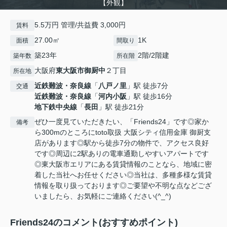
【外観】
5.5万円 管理/共益費 3,000円
賃料
27.00㎡
1K
面積
間取り
築23年
2階/2階建
築年数
所在階
大阪府
東大阪市
御厨中
２丁目
所在地
近鉄難波・奈良線
「
八戸ノ里
」駅 徒歩7分
交通
近鉄難波・奈良線
「
河内小阪
」駅 徒歩16分
地下鉄中央線
「
長田
」駅 徒歩21分
ぜひ一度見ていただきたい、「Friends24」です◎家か
備考
ら300mのところにtoto取扱 大阪シティ信用金庫 御厨支
店があります◎駅から徒歩7分の物件で、アクセス良好
です◎周辺に2駅ありの電車通勤しやすいアパートです
◎東大阪市エリアにある賃貸情報のことなら、地域に密
着した当社へお任せください◎当社は、多種多様な賃貸
情報を取り扱っております◎ご要望や不明な点などござ
いましたら、お気軽にご連絡ください(^_^)
Friends24のコメント(おすすめポイント)