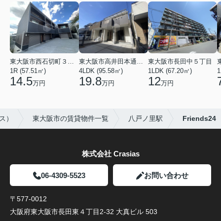
東大阪市西石切町３丁目
東大阪市高井田本通２丁目
東大阪市長田中５丁目
1R (57.51㎡)
4LDK (95.58㎡)
1LDK (67.20㎡)
1
14.5
19.8
12
万円
万円
万円
アス）
東大阪市の賃貸物件一覧
八戸ノ里駅
Friends24
株式会社 Crasias
06-4309-5523
お問い合わせ
〒577-0012
大阪府東大阪市長田東４丁目2-32 大真ビル 503