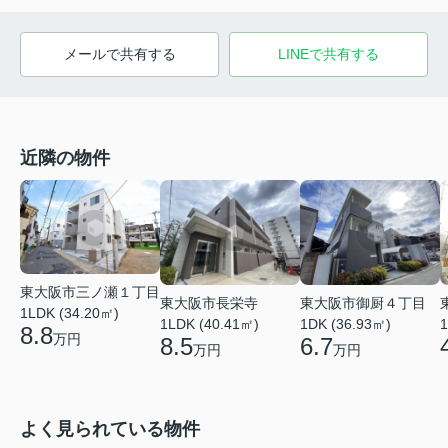
メールで共有する
LINEで共有する
近隣の物件
東大阪市三ノ瀬１丁目
東大阪市長栄寺
東大阪市御厨４丁目
1LDK (34.20㎡)
1LDK (40.41㎡)
1DK (36.93㎡)
1
8.8
万円
8.5
6.7
万円
万円
よく見られている物件