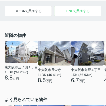
メールで共有する
LINEで共有する
近隣の物件
東大阪市三ノ瀬１丁目
東大阪市長栄寺
東大阪市御厨４丁目
1LDK (34.20㎡)
1LDK (40.41㎡)
1DK (36.93㎡)
1
8.8
万円
8.5
6.7
万円
万円
よく見られている物件