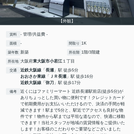
【外観】
- 管理/共益費 -
賃料
-
1K
面積
間取り
新築
1階/3階建
築年数
所在階
大阪府
東大阪市
小若江
１丁目
所在地
近鉄大阪線
「
長瀬
」駅 徒歩5分
交通
おおさか東線
「
ＪＲ長瀬
」駅 徒歩16分
近鉄大阪線
「
弥刀
」駅 徒歩17分
近くにはファミリーマート 近鉄長瀬駅前店(徒歩5分)が
備考
ありちょっとした買い物に便利です！クレジットカード
で初期費用がお支払いいただけるので、決済の手間が軽
減できます！駅まで5分と、駅近でアクセスも良好な物
件です！物件から駅までは平坦な道なので、快適に移動
できます！当社スタッフが地域の賃貸情報をご提供いた
します！お客様のこだわりやご要望などございました