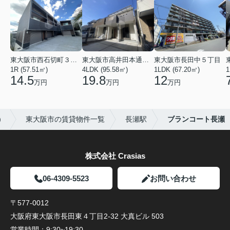
東大阪市西石切町３丁目
東大阪市高井田本通２丁目
東大阪市長田中５丁目
1R (57.51㎡)
4LDK (95.58㎡)
1LDK (67.20㎡)
1
14.5
19.8
12
万円
万円
万円
）
東大阪市の賃貸物件一覧
長瀬駅
ブランコート長瀬
株式会社 Crasias
06-4309-5523
お問い合わせ
〒577-0012
大阪府東大阪市長田東４丁目2-32 大真ビル 503
営業時間：
9:30~19:30