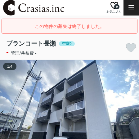
0
お気に入り
この物件の募集は終了しました。
ブランコート長瀬
空室0
-
管理/共益費 -
1
/
4