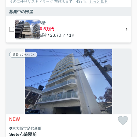
うのに便利なスギドラッグ 布施店まで、438m...
もっと見る
募集中の部屋
6階
6.5万円
6階 / 23.70㎡ / 1K
賃貸マンション
NEW
東大阪市足代新町
Siete布施駅前