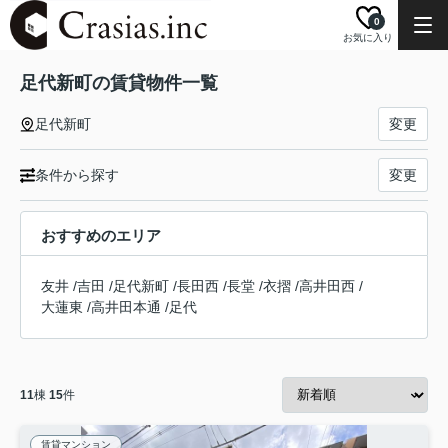
0
お気に入り
足代新町の賃貸物件一覧
足代新町
変更
条件から探す
変更
おすすめのエリア
友井
/
吉田
/
足代新町
/
長田西
/
長堂
/
衣摺
/
高井田西
/
大蓮東
/
高井田本通
/
足代
11
棟
15
件
賃貸マンション