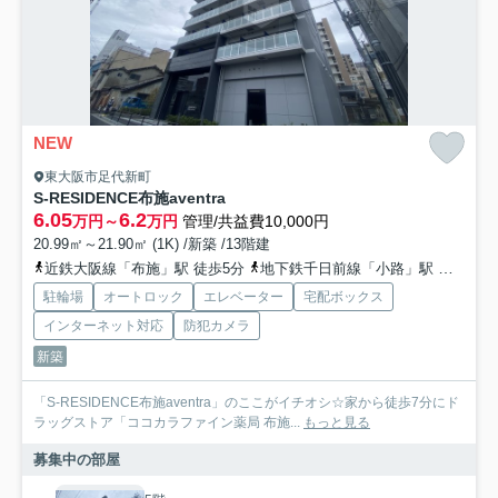
NEW
東大阪市足代新町
S-RESIDENCE布施aventra
6.05
6.2
万円～
万円
管理/共益費10,000円
20.99㎡～21.90㎡ (1K) /新築 /13階建
近鉄大阪線「布施」駅 徒歩5分
地下鉄千日前線「小路」駅 徒歩9分
駐輪場
オートロック
エレベーター
宅配ボックス
インターネット対応
防犯カメラ
新築
「S-RESIDENCE布施aventra」のここがイチオシ☆家から徒歩7分にド
ラッグストア「ココカラファイン薬局 布施...
もっと見る
募集中の部屋