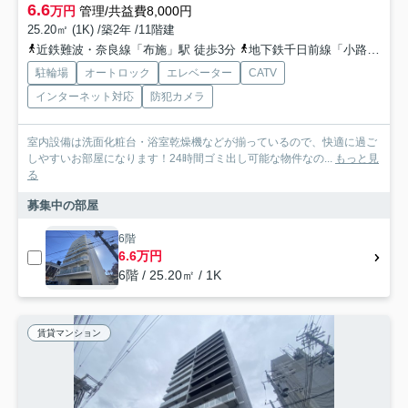
6.6
万円
管理/共益費8,000円
25.20㎡ (1K) /築2年 /11階建
近鉄難波・奈良線「布施」駅 徒歩3分
地下鉄千日前線「小路」駅 徒歩10分
駐輪場
オートロック
エレベーター
CATV
インターネット対応
防犯カメラ
室内設備は洗面化粧台・浴室乾燥機などが揃っているので、快適に過ご
しやすいお部屋になります！24時間ゴミ出し可能な物件なの...
もっと見
る
募集中の部屋
6階
6.6万円
6階 / 25.20㎡ / 1K
賃貸マンション