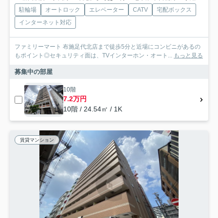
駐輪場
オートロック
エレベーター
CATV
宅配ボックス
インターネット対応
ファミリーマート 布施足代北店まで徒歩5分と近場にコンビニがあるの
もポイント◎セキュリティ面は、TVインターホン・オート...
もっと見る
募集中の部屋
10階
7.2万円
10階 / 24.54㎡ / 1K
賃貸マンション