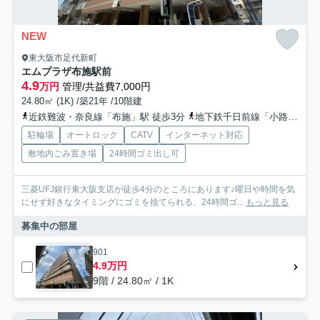
NEW
東大阪市足代新町
エムプラザ布施駅前
4.9
万円
管理/共益費7,000円
24.80㎡ (1K) /築21年 /10階建
近鉄難波・奈良線「布施」駅 徒歩3分
地下鉄千日前線「小路」駅 徒歩8分
駐輪場
オートロック
CATV
インターネット対応
敷地内ごみ置き場
24時間ゴミ出し可
三菱UFJ銀行東大阪支店が徒歩4分のところにあります♪曜日や時間を気
にせず好きなタイミングにゴミを捨てられる、24時間ゴ...
もっと見る
募集中の部屋
901
4.9万円
9階 / 24.80㎡ / 1K