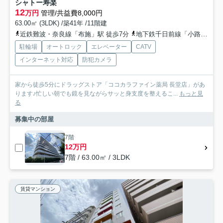
シャトー寿楽
12
万円
管理/共益費8,000円
63.00㎡ (3LDK) /築41年 /11階建
近鉄難波・奈良線「布施」駅 徒歩7分
地下鉄千日前線「小路」駅 徒歩7分
駐輪場
オートロック
エレベーター
CATV
インターネット対応
防犯カメラ
家から徒歩5分にドラッグストア「ココカラファイン薬局 長堂店」があ
ります♪忙しい朝でも鏡を見ながらサッと身支度を整えるこ...
もっと見
る
募集中の部屋
7階
12万円
7階 / 63.00㎡ / 3LDK
賃貸マンション