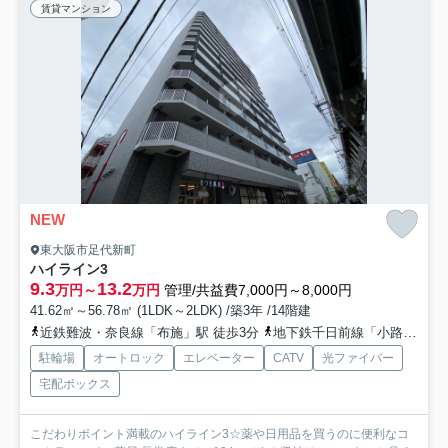
賃貸マンション
NEW
東大阪市足代新町
ハイライン3
9.3
13.2
万円～
万円
管理/共益費7,000円～8,000円
41.62㎡～56.78㎡ (1LDK～2LDK) /築3年 /14階建
近鉄難波・奈良線「布施」駅 徒歩3分
地下鉄千日前線「小路」駅 徒歩9分
駐輪場
オートロック
エレベーター
CATV
光ファイバー
宅配ボックス
こだわりポイント満載のハイライン3☆薬や日用品を買うのに便利なコ