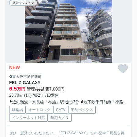
賃貸マンション
NEW
東大阪市足代新町
FELIZ GALAXY
6.5
万円
管理/共益費7,000円
23.70㎡ (1K) /築2年 /10階建
近鉄難波・奈良線「布施」駅 徒歩3分
地下鉄千日前線「小路」駅 徒歩9分
駐輪場
オートロック
CATV
宅配ボックス
インターネット対応
防犯カメラ
ぜひ一度見ていただきたい、「FELIZ GALAXY」です♪薬や日用品を買