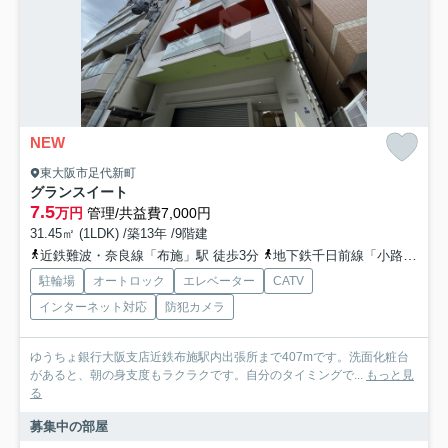
NEW
東大阪市足代新町
グランスイート
7.5
万円
管理/共益費7,000円
31.45㎡ (1LDK) /築13年 /9階建
近鉄難波・奈良線「布施」駅 徒歩3分
地下鉄千日前線「小路」駅 徒歩5分
駐輪場
オートロック
エレベーター
CATV
インターネット対応
防犯カメラ
ゆうちょ銀行大阪支店近鉄布施駅内出張所まで407mです。洗面化粧台
があると、朝の身支度もラクラクです。自分のタイミングで...
もっと見
る
募集中の部屋