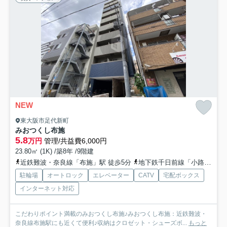
NEW
東大阪市足代新町
みおつくし布施
5.8
万円
管理/共益費6,000円
23.80㎡ (1K) /築8年 /9階建
近鉄難波・奈良線「布施」駅 徒歩5分
地下鉄千日前線「小路」駅 徒歩6分
駐輪場
オートロック
エレベーター
CATV
宅配ボックス
インターネット対応
こだわりポイント満載のみおつくし布施♪みおつくし布施：近鉄難波・
奈良線布施駅にも近くて便利♪収納はクロゼット・シューズボ...
もっと