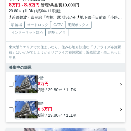
8
8.5
万円～
万円
管理/共益費10,000円
29.80㎡ (1LDK) /築6年 /11階建
近鉄難波・奈良線「布施」駅 徒歩7分
地下鉄千日前線「小路」駅 徒歩8分
駐輪場
オートロック
CATV
宅配ボックス
インターネット対応
防犯カメラ
東大阪市エリアでの住まいなら、住み心地も快適な「リアライズ布施駅
前」はいかがでしょうか☆リアライズ布施駅前：近鉄難波・奈...
もっと
見る
募集中の部屋
2階
8万円
2階 / 29.80㎡ / 1LDK
8階
8.5万円
8階 / 29.80㎡ / 1LDK