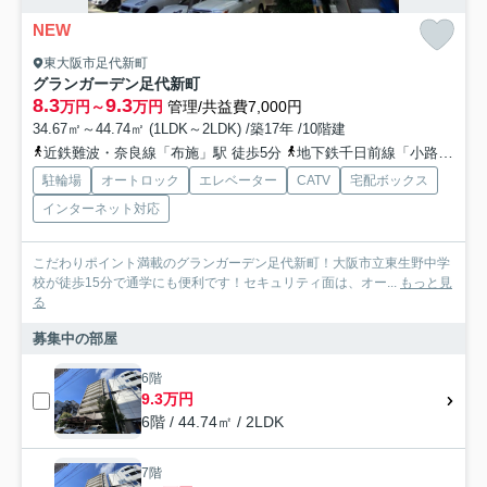
NEW
東大阪市足代新町
グランガーデン足代新町
8.3
9.3
万円～
万円
管理/共益費7,000円
34.67㎡～44.74㎡ (1LDK～2LDK) /築17年 /10階建
近鉄難波・奈良線「布施」駅 徒歩5分
地下鉄千日前線「小路」駅 徒歩8分
駐輪場
オートロック
エレベーター
CATV
宅配ボックス
インターネット対応
こだわりポイント満載のグランガーデン足代新町！大阪市立東生野中学
校が徒歩15分で通学にも便利です！セキュリティ面は、オー...
もっと見
る
募集中の部屋
6階
9.3万円
6階 / 44.74㎡ / 2LDK
7階