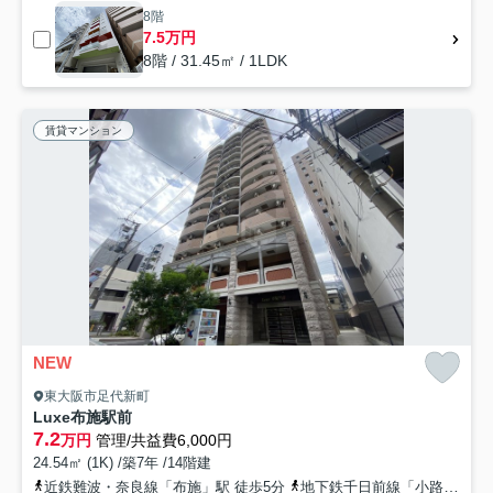
8階
7.5万円
8階 / 31.45㎡ / 1LDK
賃貸マンション
NEW
東大阪市足代新町
Luxe布施駅前
7.2
万円
管理/共益費6,000円
24.54㎡ (1K) /築7年 /14階建
近鉄難波・奈良線「布施」駅 徒歩5分
地下鉄千日前線「小路」駅 徒歩5分