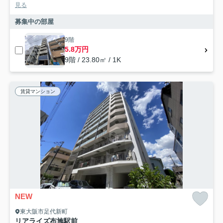
見る
募集中の部屋
9階
5.8万円
9階 / 23.80㎡ / 1K
賃貸マンション
NEW
東大阪市足代新町
リアライズ布施駅前