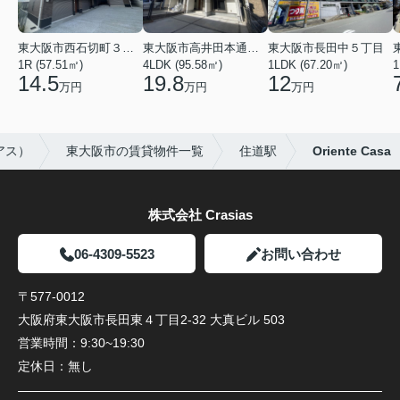
東大阪市西石切町３丁目
東大阪市高井田本通２丁目
東大阪市長田中５丁目
1R (57.51㎡)
4LDK (95.58㎡)
1LDK (67.20㎡)
1
14.5
19.8
12
万円
万円
万円
アス）
東大阪市の賃貸物件一覧
住道駅
Oriente Casa
株式会社 Crasias
06-4309-5523
お問い合わせ
〒577-0012
大阪府東大阪市長田東４丁目2-32 大真ビル 503
営業時間：
9:30~19:30
定休日：
無し