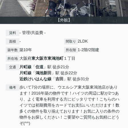
【外観】
- 管理/共益費 -
賃料
-
2LDK
面積
間取り
築10年
1-2階/2階建
築年数
所在階
大阪府
東大阪市
東鴻池町
１丁目
所在地
片町線
「
住道
」駅 徒歩21分
交通
片町線
「
鴻池新田
」駅 徒歩22分
近鉄けいはんな線
「
吉田
」駅 徒歩31分
歩いて7分の場所に、ウエルシア東大阪東鴻池店があり
備考
ます！2016年築の物件です！ハイツの周辺に駅が2つあ
り、よく電車を利用する方にピッタリです！こちらのハ
イツでは初期費用をカードでお支払いいただけます！数
多くの物件を取り揃えております！お気に入りの条件の
物件をお探しください！ご要望やご質問もお気軽にどう
ぞ(^^)