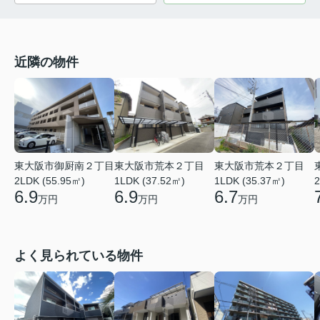
近隣の物件
東大阪市御厨南２丁目
東大阪市荒本２丁目
東大阪市荒本２丁目
2LDK (55.95㎡)
1LDK (37.52㎡)
1LDK (35.37㎡)
2
6.9
6.9
6.7
万円
万円
万円
よく見られている物件