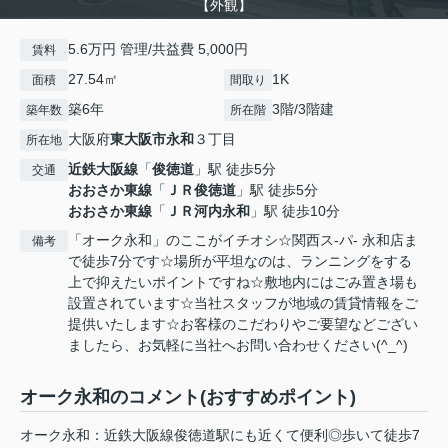
【外観】
5.6万円 管理/共益費 5,000円
賃料
27.54㎡
1K
面積
間取り
築6年
3階/3階建
築年数
所在階
大阪府
東大阪市
永和
３丁目
所在地
近鉄大阪線
「
俊徳道
」駅 徒歩5分
交通
おおさか東線
「
ＪＲ俊徳道
」駅 徒歩5分
おおさか東線
「
ＪＲ河内永和
」駅 徒歩10分
「オーク永和」のここがイチオシ☆関西ス-パ- 永和店ま
備考
で徒歩7分です☆場所が平坦なのは、ランニングをする
上で抑えたいポイントですね☆敷地内にはごみ置き場も
設置されています☆当社スタッフが地域の賃貸情報をご
提供いたします☆お客様のこだわりやご要望などござい
ましたら、お気軽に当社へお問い合わせください(^_^)
オーク永和のコメント(おすすめポイント)
オーク永和：近鉄大阪線俊徳道駅にも近くて便利◎歩いて徒歩7