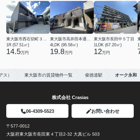
東大阪市西石切町３丁目
東大阪市高井田本通２丁目
東大阪市長田中５丁目
1R (57.51㎡)
4LDK (95.58㎡)
1LDK (67.20㎡)
1
14.5
19.8
12
万円
万円
万円
シアス）
東大阪市の賃貸物件一覧
俊徳道駅
オーク永和
株式会社 Crasias
06-4309-5523
お問い合わせ
〒577-0012
大阪府東大阪市長田東４丁目2-32 大真ビル 503