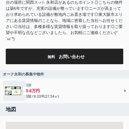
分の場所に関西ス-パ- 永和店があるのもポイント◎こちらの物件
は築6年ですが、充実の設備が整っています◎ニーズが高まって
おり求められている設備が敷地内ごみ置き場です◎東大阪市エリ
アにある賃貸情報のことなら、地域に密着した当社へお任せくだ
さい◎当社は、多種多様な賃貸情報を取り扱っております◎ご要
望や不明な点などございましたら、お気軽にご連絡ください(*
´ω`*)
お問い合わせ
無料
オーク永和の募集中物件
3階
5.6万円
3階 / 8.33坪(27.54㎡)
地図