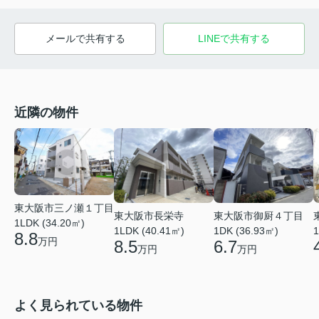
メールで共有する
LINEで共有する
近隣の物件
東大阪市三ノ瀬１丁目
東大阪市長栄寺
東大阪市御厨４丁目
1LDK (34.20㎡)
1LDK (40.41㎡)
1DK (36.93㎡)
1
8.8
万円
8.5
6.7
万円
万円
よく見られている物件