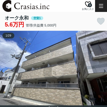
0
お気に入り
オーク永和
空室1
5.6万円
管理/共益費 5,000円
1
/
29