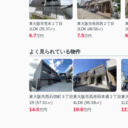
東大阪市荒本２丁目
東大阪市長田西２丁目
1LDK (35.37㎡)
2LDK (48.56㎡)
1
6.7
7.5
6
万円
万円
よく見られている物件
東大阪市西石切町３丁目
東大阪市高井田本通２丁目
東
1R (57.51㎡)
4LDK (95.58㎡)
1LD
14.5
19.8
12
万円
万円