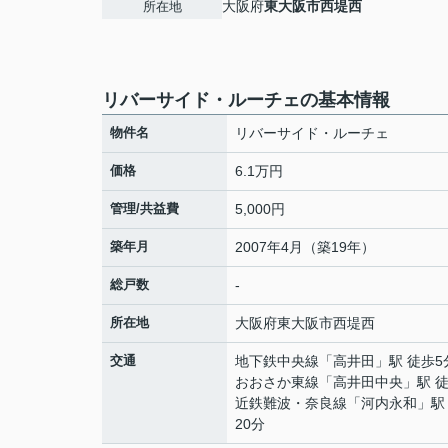
大阪府
東大阪市
西堤西
所在地
リバーサイド・ルーチェの基本情報
物件名
リバーサイド・ルーチェ
価格
6.1万円
管理/共益費
5,000円
築年月
2007年4月（築19年）
総戸数
-
所在地
大阪府
東大阪市
西堤西
交通
地下鉄中央線
「
高井田
」駅 徒歩5
おおさか東線
「
高井田中央
」駅 
近鉄難波・奈良線
「
河内永和
」駅
20分