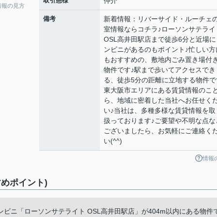
取引態様
仲介
情報の見方
備考
新着情報：リバーサイド・ルーチェ
室情報ならコチラ♪ローソンサテライ
OSL高井田駅店まで徒歩6分と近場に
ンビニがあるのもポイント♪忙しい方
もおすすめの、敷地内ごみ置き場付
物件です♪駅まで歩いてアクセスでき
る、徒歩5分の距離に立地する物件で
東大阪市エリアにある賃貸情報のこ
ら、地域に密着した当社へお任せく
い♪当社は、多種多様な賃貸情報を取
扱っております♪ご要望や不明な点な
ございましたら、お気軽にご連絡く
い(^^)
情報
めポイント)
ビニ「ローソンサテライト OSL高井田駅店」が404m以内にある物件