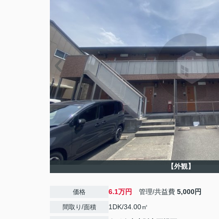
【外観】
6.1万円
管理/共益費
5,000円
価格
1DK/34.00㎡
間取り/面積