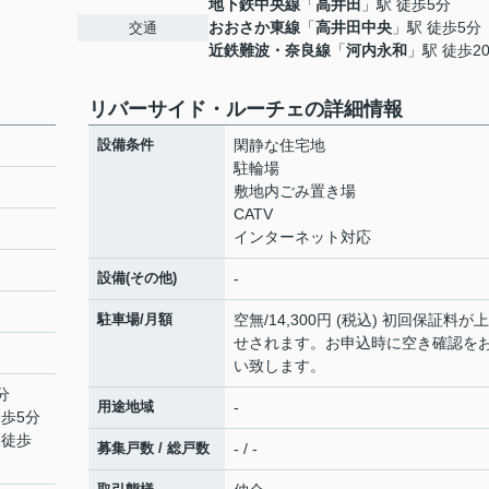
地下鉄中央線
「
高井田
」駅 徒歩5分
おおさか東線
「
高井田中央
」駅 徒歩5分
交通
近鉄難波・奈良線
「
河内永和
」駅 徒歩2
リバーサイド・ルーチェの詳細情報
設備条件
閑静な住宅地
駐輪場
敷地内ごみ置き場
CATV
インターネット対応
設備(その他)
-
駐車場/月額
空無/14,300円 (税込) 初回保証料が
せされます。お申込時に空き確認を
い致します。
分
用途地域
-
徒歩5分
 徒歩
募集戸数 / 総戸数
- / -