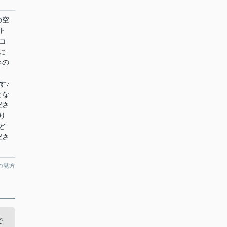
の空
ト
コ
に
きの
す♪
とな
ださ
り
ど
ださ
の見方
で