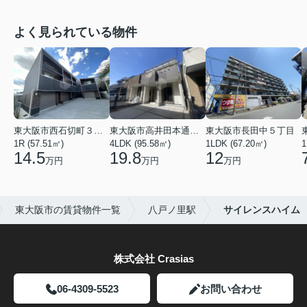
よく見られている物件
東大阪市西石切町３丁目
東大阪市高井田本通２丁目
東大阪市長田中５丁目
1R (57.51㎡)
4LDK (95.58㎡)
1LDK (67.20㎡)
1
14.5
19.8
12
万円
万円
万円
東大阪市の賃貸物件一覧
八戸ノ里駅
サイレンスハイム
株式会社 Crasias
06-4309-5523
お問い合わせ