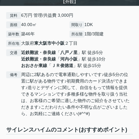
【外観】
6万円 管理/共益費 3,000円
賃料
40.00㎡
1DK
面積
間取り
築46年
1階/3階建
築年数
所在階
大阪府
東大阪市
中小阪
２丁目
所在地
近鉄難波・奈良線
「
八戸ノ里
」駅 徒歩5分
交通
近鉄難波・奈良線
「
河内小阪
」駅 徒歩10分
おおさか東線
「
ＪＲ俊徳道
」駅 徒歩15分
周辺に2駅あるので電車通勤しやすいです♪徒歩5分の位
備考
置に駅がある物件です♪初期費用のカード決済ができま
す♪造りとデザインに関して、自信をもって情報を提供
できるマンションです♪多種多様な物件を取り扱う当社
は、お客様のご希望に適した物件のご紹介をさせていた
だきます♪こだわりたい条件や不明な点がございました
ら、お気軽にご連絡ください(#^^#)
サイレンスハイムのコメント(おすすめポイント)