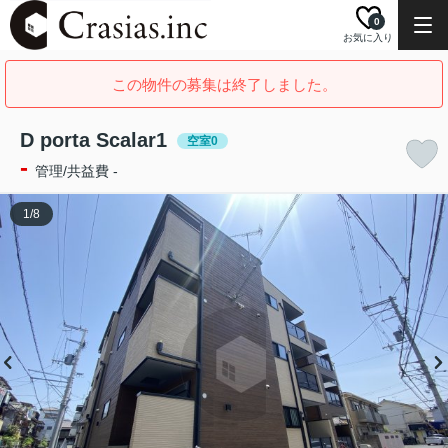
0
お気に入り
この物件の募集は終了しました。
D porta Scalar1
空室0
-
管理/共益費 -
1
/
8