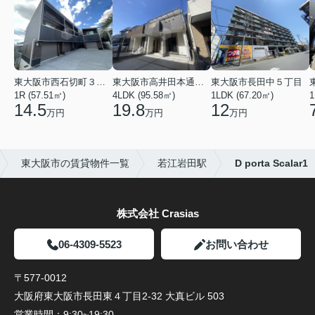
東大阪市西石切町３丁目
東大阪市高井田本通２丁目
東大阪市長田中５丁目
1R (57.51㎡)
4LDK (95.58㎡)
1LDK (67.20㎡)
1
14.5
19.8
12
万円
万円
万円
東大阪市の賃貸物件一覧
若江岩田駅
D porta Scalar1
株式会社 Crasias
06-4309-5523
お問い合わせ
〒577-0012
大阪府東大阪市長田東４丁目2-32 大真ビル 503
営業時間：
9:30~19:30