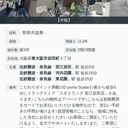
【外観】
- 管理/共益費 -
賃料
-
1LDK
面積
間取り
築2年
2階/3階建
築年数
所在階
大阪府
東大阪市
岩田町
３丁目
所在地
近鉄難波・奈良線
「
若江岩田
」駅 徒歩5分
交通
近鉄難波・奈良線
「
河内花園
」駅 徒歩16分
近鉄難波・奈良線
「
東花園
」駅 徒歩25分
こだわりポイント満載のD porta Scalar1♪家から徒歩5
備考
分にドラッグストア「スギドラッグ 若江岩田店」があ
ります♪こちらの物件はアパートです♪こちらは初期費用
をカードでお支払いいただける物件なので、支払い手続
きの手間が省けます♪賃貸情報のことなら、地域に特化
した当社にお任せください♪お客様にご満足していただ
けるよう、全力でサポートいたします♪また、ご希望に