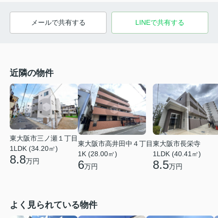
メールで共有する
LINEで共有する
近隣の物件
東大阪市三ノ瀬１丁目
東大阪市高井田中４丁目
東大阪市長栄寺
1LDK (34.20㎡)
1K (28.00㎡)
1LDK (40.41㎡)
8.8
万円
6
8.5
万円
万円
よく見られている物件