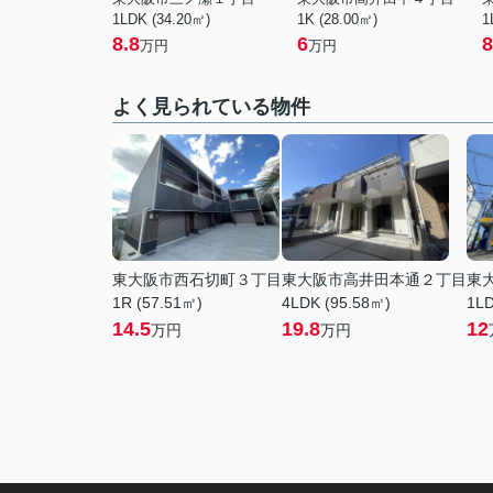
1LDK (34.20㎡)
1K (28.00㎡)
1
8.8
6
8
万円
万円
よく見られている物件
東大阪市西石切町３丁目
東大阪市高井田本通２丁目
東
1R (57.51㎡)
4LDK (95.58㎡)
1LD
14.5
19.8
12
万円
万円