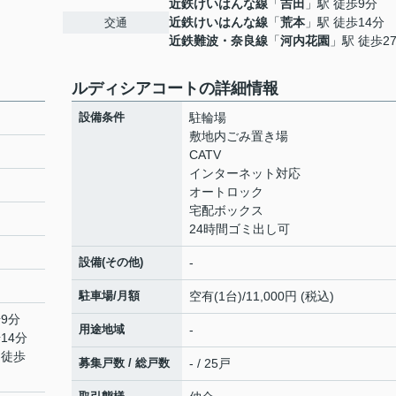
近鉄けいはんな線
「
吉田
」駅 徒歩9分
近鉄けいはんな線
「
荒本
」駅 徒歩14分
交通
近鉄難波・奈良線
「
河内花園
」駅 徒歩2
ルディシアコートの詳細情報
設備条件
駐輪場
敷地内ごみ置き場
CATV
インターネット対応
オートロック
宅配ボックス
24時間ゴミ出し可
設備(その他)
-
駐車場/月額
空有(1台)/11,000円 (税込)
9分
用途地域
-
14分
 徒歩
募集戸数 / 総戸数
- / 25戸