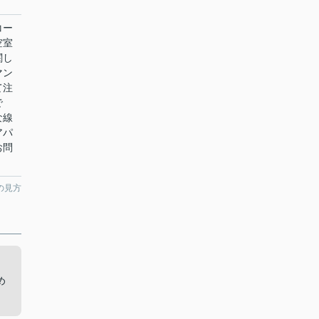
コー
空室
関し
マン
て注
で
な線
アパ
お問
の見方
カ
め