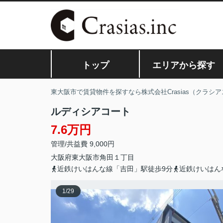
トップ
エリアから探す
東大阪市で賃貸物件を探すなら株式会社Crasias（クラシア
ルディシアコート
7.6万円
管理/共益費 9,000円
大阪府
東大阪市
角田
１丁目
近鉄けいはんな線「吉田」駅徒歩9分
近鉄けいはん
1
/
29