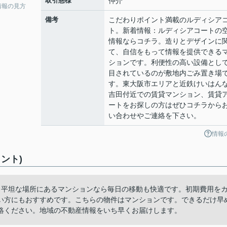
取引態様
仲介
情報の見方
備考
こだわりポイント満載のルディシア
ト。新着情報：ルディシアコートの
情報ならコチラ。造りとデザインに
て、自信をもって情報を提供できる
ションです。利便性の高い設備とし
目されているのが敷地内ごみ置き場
す。東大阪市エリアと近鉄けいはん
吉田付近での賃貸マンション、賃貸
ートをお探しの方はぜひコチラから
い合わせやご連絡を下さい。
情報
ント)
。平坦な場所にあるマンションなら毎日の移動も快適です。初期費用を
い方にもおすすめです。こちらの物件はマンションです。できるだけ早
絡ください。地域の不動産情報をいち早くお届けします。