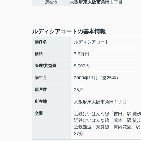
大阪府
東大阪市
角田
１丁目
所在地
ルディシアコートの基本情報
物件名
ルディシアコート
価格
7.6万円
管理/共益費
9,000円
築年月
2000年11月（築25年）
総戸数
25戸
所在地
大阪府
東大阪市
角田
１丁目
交通
近鉄けいはんな線
「
吉田
」駅 徒歩
近鉄けいはんな線
「
荒本
」駅 徒歩
近鉄難波・奈良線
「
河内花園
」駅
27分