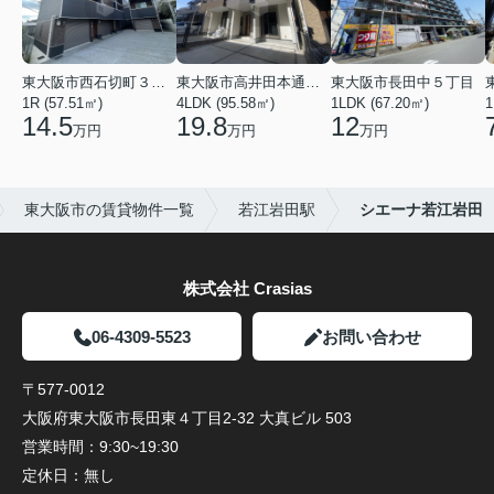
東大阪市西石切町３丁目
東大阪市高井田本通２丁目
東大阪市長田中５丁目
1R (57.51㎡)
4LDK (95.58㎡)
1LDK (67.20㎡)
1
14.5
19.8
12
万円
万円
万円
東大阪市の賃貸物件一覧
若江岩田駅
シエーナ若江岩田
株式会社 Crasias
06-4309-5523
お問い合わせ
〒577-0012
大阪府東大阪市長田東４丁目2-32 大真ビル 503
営業時間：
9:30~19:30
定休日：
無し