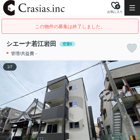
0
お気に入り
この物件の募集は終了しました。
シエーナ若江岩田
空室0
-
管理/共益費 -
1
/
7