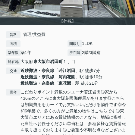
【外観】
- 管理/共益費 -
賃料
-
1LDK
面積
間取り
築1年
2階/3階建
築年数
所在階
大阪府
東大阪市
岩田町
１丁目
所在地
近鉄難波・奈良線
「
若江岩田
」駅 徒歩7分
交通
近鉄難波・奈良線
「
河内花園
」駅 徒歩10分
近鉄難波・奈良線
「
東花園
」駅 徒歩21分
こだわりポイント満載のシエーナ若江岩田◎家から
備考
436mのところに東大阪花園郵便局があります◎こちら
は初期費用をカードでお支払いいただける物件です◎令
和6年築で、多くの方がご満足の物件はこちらです◎東
大阪市エリアにある賃貸情報のことなら、地域に密着し
た当社へお任せください◎当社は、多種多様な賃貸情報
を取り扱っております◎ご要望や不明な点などございま