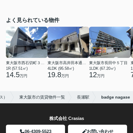
よく見られている物件
東大阪市西石切町３丁目
東大阪市高井田本通２丁目
東大阪市長田中５丁目
1R (57.51㎡)
4LDK (95.58㎡)
1LDK (67.20㎡)
1
14.5
19.8
12
万円
万円
万円
アス）
東大阪市の賃貸物件一覧
長瀬駅
badge nagase
株式会社 Crasias
06-4309-5523
お問い合わせ