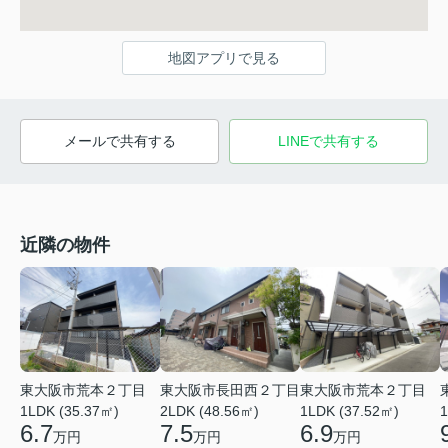
地図アプリで見る
メールで共有する
LINEで共有する
近隣の物件
東大阪市荒本２丁目
東大阪市長田西２丁目
東大阪市荒本２丁目
1LDK (35.37㎡)
2LDK (48.56㎡)
1LDK (37.52㎡)
1
6.7
7.5
6.9
万円
万円
万円