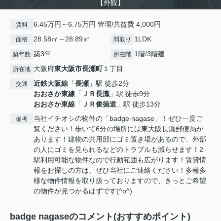
【外観】
6.45万円～6.75万円 管理/共益費 4,000円
賃料
28.58㎡～28.89㎡
1LDK
面積
間取り
築3年
1階/3階建
築年数
所在階
大阪府
東大阪市
長瀬町
１丁目
所在地
近鉄大阪線
「
長瀬
」駅 徒歩2分
交通
おおさか東線
「
ＪＲ長瀬
」駅 徒歩9分
おおさか東線
「
ＪＲ俊徳道
」駅 徒歩13分
当社イチオシの物件の「badge nagase」！ぜひ一度ご
備考
覧ください！歩いて6分の場所には東大阪長瀬郵便局が
あります！建物の共用部にゴミ置き場があるので、外部
の人にゴミを見られるなどのトラブルも減らせます！2
駅利用可能な物件なので行動範囲も広がります！賃貸情
報をお探しの方は、ぜひ当社にご連絡ください！多種多
様な物件情報を取り扱っておりますので、きっとご希望
の物件が見つかるはずです(^o^)
badge nagaseのコメント(おすすめポイント)