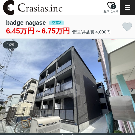
0
お気に入り
badge nagase
空室2
6.45万円～6.75万円
管理/共益費 4,000円
1
/
29