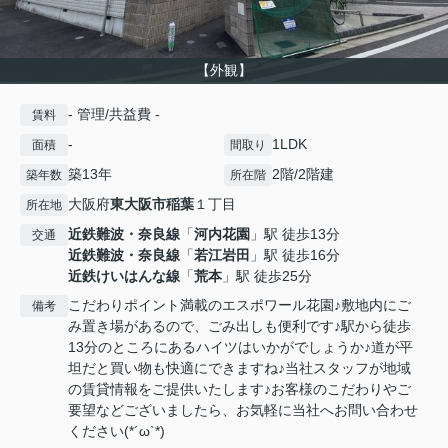
【外観】
- 管理/共益費 -
賃料
-
1LDK
面積
間取り
築13年
2階/2階建
築年数
所在階
大阪府
東大阪市
稲葉
１丁目
所在地
近鉄難波・奈良線
「
河内花園
」駅 徒歩13分
交通
近鉄難波・奈良線
「
若江岩田
」駅 徒歩16分
近鉄けいはんな線
「
荒本
」駅 徒歩25分
こだわりポイント満載のエスポワール花園♪敷地内にご
備考
み置き場があるので、ごみ出しも便利です♪駅から徒歩
13分のところにあるハイツはいかがでしょうか♪道が平
坦だと買い物も快適にできますね♪当社スタッフが地域
の賃貸情報をご提供いたします♪お客様のこだわりやご
要望などございましたら、お気軽に当社へお問い合わせ
ください(*´ω`*)