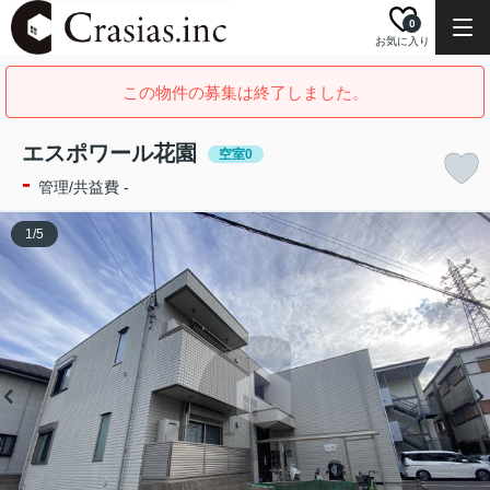
0
お気に入り
この物件の募集は終了しました。
エスポワール花園
空室0
-
管理/共益費 -
1
/
5