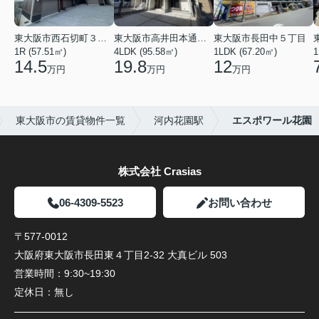
東大阪市西石切町３丁目
東大阪市高井田本通２丁目
東大阪市長田中５丁目
1R (57.51㎡)
4LDK (95.58㎡)
1LDK (67.20㎡)
1
14.5
19.8
12
万円
万円
万円
東大阪市の賃貸物件一覧
河内花園駅
エスポワール花園
株式会社 Crasias
06-4309-5523
お問い合わせ
〒577-0012
大阪府東大阪市長田東４丁目2-32 大真ビル 503
営業時間：
9:30~19:30
定休日：
無し