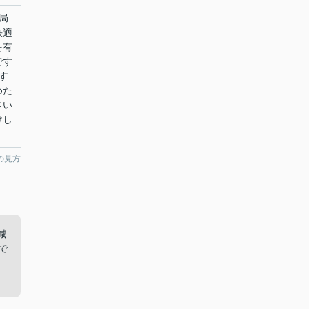
局
快適
を有
です
す
めた
さい
けし
の見方
減
で