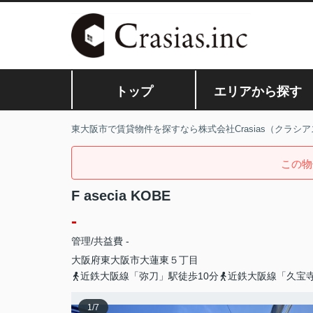
トップ
エリアから探す
東大阪市で賃貸物件を探すなら株式会社Crasias（クラシア
この物
F asecia KOBE
-
管理/共益費 -
大阪府
東大阪市
大蓮東
５丁目
近鉄大阪線「弥刀」駅徒歩10分
近鉄大阪線「久宝寺
1
/
7