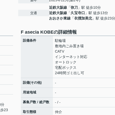
2023年12月(築2年)
築年
近鉄大阪線
「
弥刀
」駅 徒歩10分
近鉄大阪線
「
久宝寺口
」駅 徒歩13分
交通
おおさか東線
「
衣摺加美北
」駅 徒歩23
F asecia KOBEの詳細情報
設備条件
駐輪場
敷地内ごみ置き場
CATV
インターネット対応
オートロック
宅配ボックス
24時間ゴミ出し可
設備(その他)
-
用途地域
-
募集戸数 / 総戸数
- / -
3分
歩23
取引態様
仲介