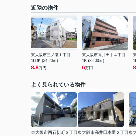
近隣の物件
東大阪市三ノ瀬１丁目
東大阪市高井田中４丁目
1LDK (34.20㎡)
1K (28.00㎡)
1
8.8
6
8
万円
万円
よく見られている物件
東大阪市西石切町３丁目
東大阪市高井田本通２丁目
東