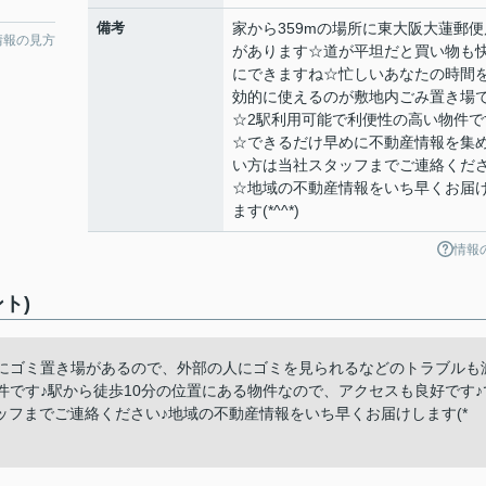
備考
家から359mの場所に東大阪大蓮郵便
情報の見方
があります☆道が平坦だと買い物も
にできますね☆忙しいあなたの時間
効的に使えるのが敷地内ごみ置き場
☆2駅利用可能で利便性の高い物件で
☆できるだけ早めに不動産情報を集
い方は当社スタッフまでご連絡くだ
☆地域の不動産情報をいち早くお届
ます(*^^*)
情報
ント)
部にゴミ置き場があるので、外部の人にゴミを見られるなどのトラブルも
件です♪駅から徒歩10分の位置にある物件なので、アクセスも良好です♪
フまでご連絡ください♪地域の不動産情報をいち早くお届けします(*