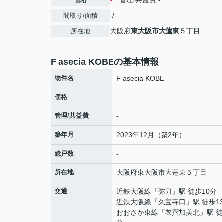
-
管理/共益費
-
価格
-/-
間取り/面積
大阪府
東大阪市
大蓮東
５丁目
所在地
F asecia KOBEの基本情報
物件名
F asecia KOBE
価格
-
管理/共益費
-
築年月
2023年12月（築2年）
総戸数
-
所在地
大阪府
東大阪市
大蓮東
５丁目
交通
近鉄大阪線
「
弥刀
」駅 徒歩10分
近鉄大阪線
「
久宝寺口
」駅 徒歩1
おおさか東線
「
衣摺加美北
」駅 徒