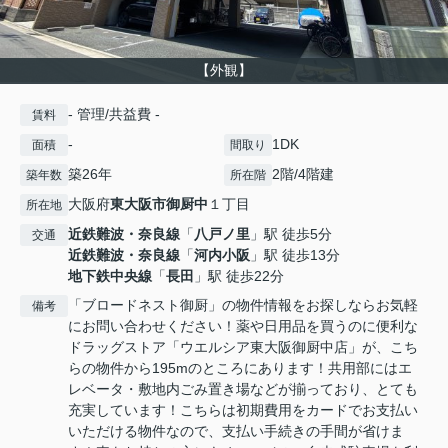
【外観】
- 管理/共益費 -
賃料
-
1DK
面積
間取り
築26年
2階/4階建
築年数
所在階
大阪府
東大阪市
御厨中
１丁目
所在地
近鉄難波・奈良線
「
八戸ノ里
」駅 徒歩5分
交通
近鉄難波・奈良線
「
河内小阪
」駅 徒歩13分
地下鉄中央線
「
長田
」駅 徒歩22分
「ブロードネスト御厨」の物件情報をお探しならお気軽
備考
にお問い合わせください！薬や日用品を買うのに便利な
ドラッグストア「ウエルシア東大阪御厨中店」が、こち
らの物件から195mのところにあります！共用部にはエ
レベータ・敷地内ごみ置き場などが揃っており、とても
充実しています！こちらは初期費用をカードでお支払い
いただける物件なので、支払い手続きの手間が省けま