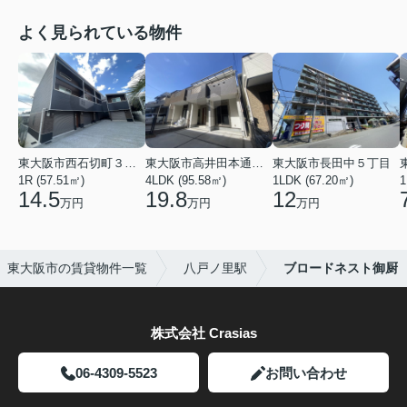
よく見られている物件
東大阪市西石切町３丁目
東大阪市高井田本通２丁目
東大阪市長田中５丁目
1R (57.51㎡)
4LDK (95.58㎡)
1LDK (67.20㎡)
1
14.5
19.8
12
万円
万円
万円
東大阪市の賃貸物件一覧
八戸ノ里駅
ブロードネスト御厨
株式会社 Crasias
06-4309-5523
お問い合わせ