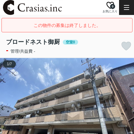
0
お気に入り
この物件の募集は終了しました。
ブロードネスト御厨
空室0
-
管理/共益費 -
1
/
7