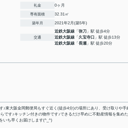
0ヶ月
礼金
32.31㎡
専有面積
2021年2月(築5年)
築年月
近鉄大阪線
「
弥刀
」駅 徒歩4分
近鉄大阪線
「
久宝寺口
」駅 徒歩13分
交通
近鉄大阪線
「
長瀬
」駅 徒歩20分
す♪東大阪金岡郵便局もすぐ近く(徒歩4分)の場所にあり、受け取りや手
ちらです♪キッチン付きの物件です♪できるだけ早めに不動産情報を集め
いち早くお届けします(^_^)