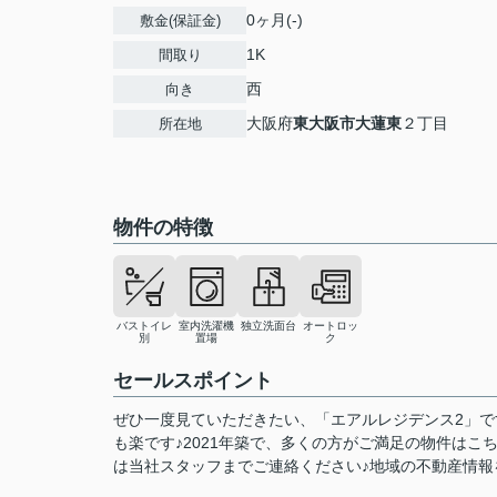
0ヶ月(-)
敷金(保証金)
1K
間取り
西
向き
大阪府
東大阪市
大蓮東
２丁目
所在地
物件の特徴
バストイレ
室内洗濯機
独立洗面台
オートロッ
別
置場
ク
セールスポイント
ぜひ一度見ていただきたい、「エアルレジデンス2」で
も楽です♪2021年築で、多くの方がご満足の物件はこ
は当社スタッフまでご連絡ください♪地域の不動産情報を