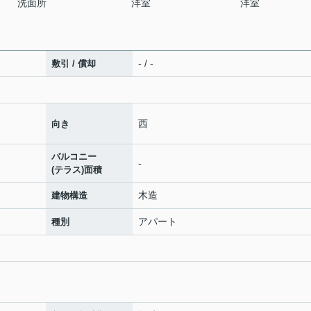
洗面所
洋室
洋室
- / -
敷引 / 償却
西
向き
バルコニー
-
(テラス)面積
木造
建物構造
アパート
種別