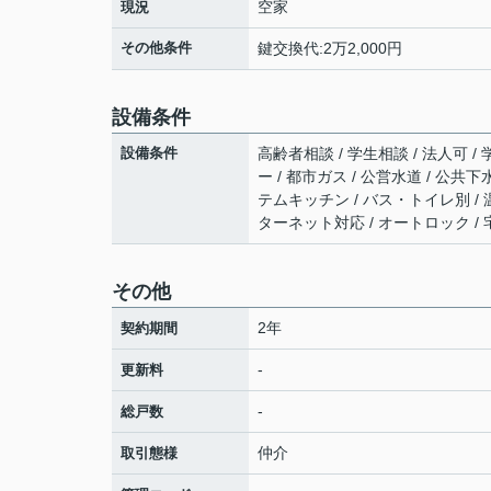
空家
現況
その他条件
鍵交換代:2万2,000円
設備条件
設備条件
高齢者相談 / 学生相談 / 法人可 /
ー / 都市ガス / 公営水道 / 公共下
テムキッチン / バス・トイレ別 / 温水
ターネット対応 / オートロック /
その他
2年
契約期間
-
更新料
-
総戸数
仲介
取引態様