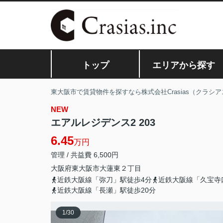
トップ
エリアから探す
東大阪市で賃貸物件を探すなら株式会社Crasias（クラシア
NEW
エアルレジデンス2 203
6.45
万円
管理 / 共益費 6,500円
大阪府
東大阪市
大蓮東
２丁目
近鉄大阪線「弥刀」駅徒歩4分
近鉄大阪線「久宝寺
近鉄大阪線「長瀬」駅徒歩20分
1
/
30