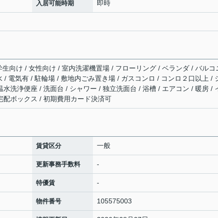
即時
入居可能時期
 学生向け / 女性向け / 室内洗濯機置場 / フローリング / ベランダ / バルコ
水 / 電気有 / 駐輪場 / 敷地内ごみ置き場 / ガスコンロ / コンロ２口以上 /
洗浄便座 / 洗面台 / シャワー / 独立洗面台 / 浴槽 / エアコン / 暖房 /
 宅配ボックス / 初期費用カード決済可
一般
賃貸区分
-
更新事務手数料
-
特優賃
105575003
物件番号