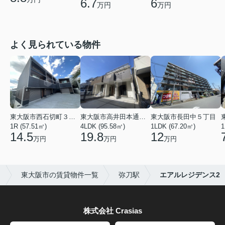
6.7
6
万円
万円
よく見られている物件
東大阪市西石切町３丁目
東大阪市高井田本通２丁目
東大阪市長田中５丁目
1R (57.51㎡)
4LDK (95.58㎡)
1LDK (67.20㎡)
1
14.5
19.8
12
万円
万円
万円
）
東大阪市の賃貸物件一覧
弥刀駅
エアルレジデンス2
株式会社 Crasias