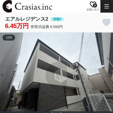
0
お気に入り
エアルレジデンス2
空室2
6.45万円
管理/共益費 6,500円
1
/
29