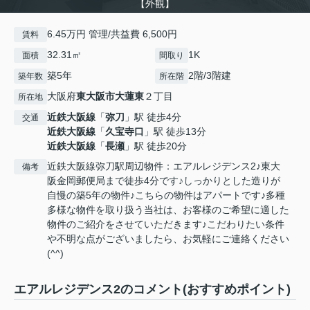
【外観】
6.45万円 管理/共益費 6,500円
賃料
32.31㎡
1K
面積
間取り
築5年
2階/3階建
築年数
所在階
大阪府
東大阪市
大蓮東
２丁目
所在地
近鉄大阪線
「
弥刀
」駅 徒歩4分
交通
近鉄大阪線
「
久宝寺口
」駅 徒歩13分
近鉄大阪線
「
長瀬
」駅 徒歩20分
近鉄大阪線弥刀駅周辺物件：エアルレジデンス2♪東大
備考
阪金岡郵便局まで徒歩4分です♪しっかりとした造りが
自慢の築5年の物件♪こちらの物件はアパートです♪多種
多様な物件を取り扱う当社は、お客様のご希望に適した
物件のご紹介をさせていただきます♪こだわりたい条件
や不明な点がございましたら、お気軽にご連絡ください
(^^)
エアルレジデンス2のコメント(おすすめポイント)