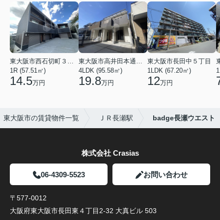
東大阪市西石切町３丁目
東大阪市高井田本通２丁目
東大阪市長田中５丁目
1R (57.51㎡)
4LDK (95.58㎡)
1LDK (67.20㎡)
1
14.5
19.8
12
万円
万円
万円
東大阪市の賃貸物件一覧
ＪＲ長瀬駅
badge長瀬ウエスト
株式会社 Crasias
06-4309-5523
お問い合わせ
〒577-0012
大阪府東大阪市長田東４丁目2-32 大真ビル 503