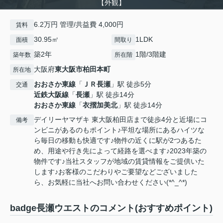
【外観】
6.2万円 管理/共益費 4,000円
賃料
30.95㎡
1LDK
面積
間取り
築2年
1階/3階建
築年数
所在階
大阪府
東大阪市
柏田本町
所在地
おおさか東線
「
ＪＲ長瀬
」駅 徒歩5分
交通
近鉄大阪線
「
長瀬
」駅 徒歩14分
おおさか東線
「
衣摺加美北
」駅 徒歩14分
デイリーヤマザキ 東大阪柏田店まで徒歩4分と近場にコ
備考
ンビニがあるのもポイント♪平坦な場所にあるハイツな
ら毎日の移動も快適です♪物件の近くに駅が2つあるた
め、用途や行き先によって経路を選べます♪2023年築の
物件です♪当社スタッフが地域の賃貸情報をご提供いた
します♪お客様のこだわりやご要望などございました
ら、お気軽に当社へお問い合わせください(*^_^*)
badge長瀬ウエストのコメント(おすすめポイント)