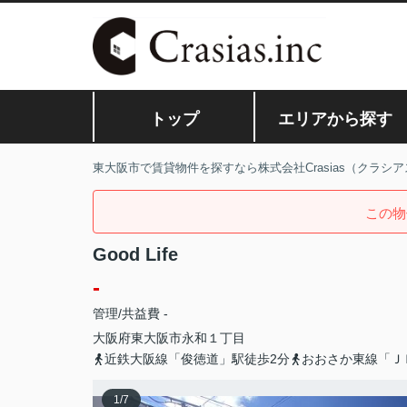
トップ
エリアから探す
東大阪市で賃貸物件を探すなら株式会社Crasias（クラシア
この物
Good Life
-
管理/共益費 -
大阪府
東大阪市
永和
１丁目
近鉄大阪線「俊徳道」駅徒歩2分
おおさか東線「Ｊ
1
/
7