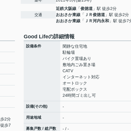
2011年3月(築15年)
築年
近鉄大阪線
「
俊徳道
」駅 徒歩2分
おおさか東線
「
ＪＲ俊徳道
」駅 徒歩2分
交通
おおさか東線
「
ＪＲ河内永和
」駅 徒歩7
Good Lifeの詳細情報
設備条件
閑静な住宅地
駐輪場
バイク置場あり
敷地内ごみ置き場
CATV
インターネット対応
オートロック
宅配ボックス
24時間ゴミ出し可
設備(その他)
-
用途地域
-
徒歩2分
 徒歩7
募集戸数 / 総戸数
- / -