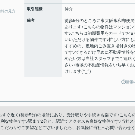
取引態様
仲介
情報の見方
備考
徒歩5分のところに東大阪永和郵便局
あります♪こちらの物件はマンション
す♪こちらは初期費用をカードでお支
いいただける物件です♪忙しい方にも
すすめの、敷地内ごみ置き場付きの
です♪できるだけ早めに不動産情報を
めたい方は当社スタッフまでご連絡
さい♪地域の不動産情報をいち早くお
けします(^_^)
情報
便局もすぐ近く(徒歩5分)の場所にあり、受け取りや手続きも楽です♪こちら
利な物件です♪駅まで2分と、駅近でアクセスも良好な物件です♪当社ス
のこだわりやご要望などございましたら、お気軽に当社へお問い合わせ