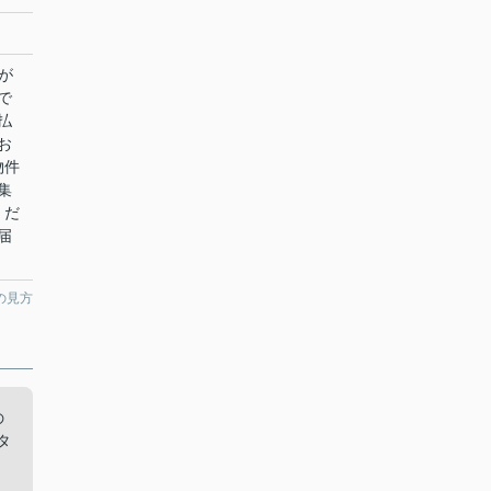
が
で
払
お
物件
集
くだ
届
の見方
の
タ
く