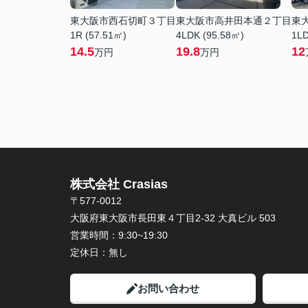
東大阪市西石切町３丁目
東大阪市高井田本通２丁目
東
1R (57.51㎡)
4LDK (95.58㎡)
1LD
14.5
19.8
12
万円
万円
株式会社 Crasias
〒577-0012
大阪府東大阪市長田東４丁目2-32 大真ビル 503
営業時間：
9:30~19:30
定休日：
無し
お問い合わせ