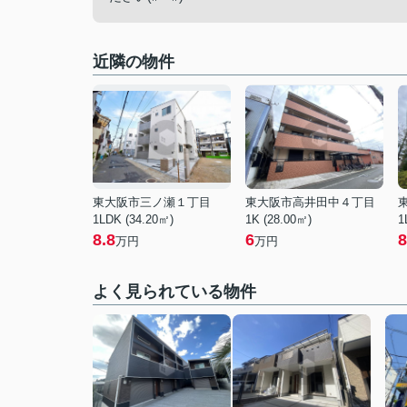
近隣の物件
東大阪市三ノ瀬１丁目
東大阪市高井田中４丁目
1LDK (34.20㎡)
1K (28.00㎡)
1
8.8
6
8
万円
万円
よく見られている物件