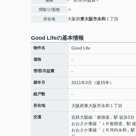
-
管理/共益費
-
価格
-/-
間取り/面積
大阪府
東大阪市
永和
１丁目
所在地
Good Lifeの基本情報
物件名
Good Life
価格
-
管理/共益費
-
築年月
2011年3月（築15年）
総戸数
-
所在地
大阪府
東大阪市
永和
１丁目
交通
近鉄大阪線
「
俊徳道
」駅 徒歩2分
おおさか東線
「
ＪＲ俊徳道
」駅 
おおさか東線
「
ＪＲ河内永和
」駅