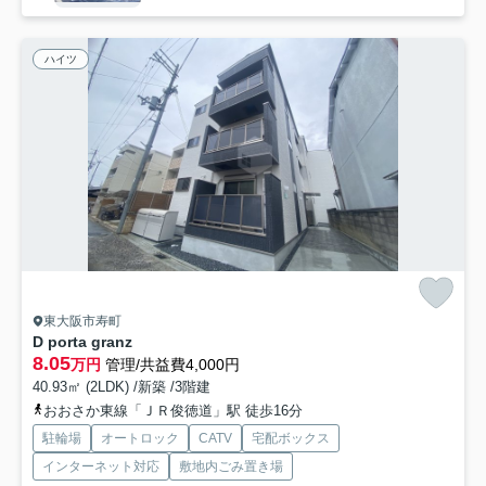
ハイツ
東大阪市寿町
D porta granz
8.05
万円
管理/共益費4,000円
40.93㎡ (2LDK) /新築 /3階建
おおさか東線「ＪＲ俊徳道」駅 徒歩16分
駐輪場
オートロック
CATV
宅配ボックス
インターネット対応
敷地内ごみ置き場