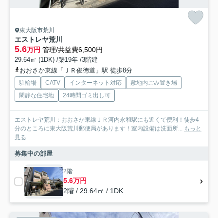
東大阪市荒川
エストレヤ荒川
5.6
万円
管理/共益費6,500円
29.64㎡ (1DK) /築19年 /3階建
おおさか東線「ＪＲ俊徳道」駅 徒歩8分
駐輪場
CATV
インターネット対応
敷地内ごみ置き場
閑静な住宅地
24時間ゴミ出し可
エストレヤ荒川：おおさか東線ＪＲ河内永和駅にも近くて便利！徒歩4
分のところに東大阪荒川郵便局があります！室内設備は洗面所...
もっと
見る
募集中の部屋
2階
5.6万円
2階 / 29.64㎡ / 1DK