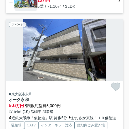
13万円
5階 / 71.10㎡ / 3LDK
アパート
東大阪市永和
オーク永和
5.6
万円
管理/共益費5,000円
27.54㎡ (1K) /築6年 /3階建
近鉄大阪線「俊徳道」駅 徒歩5分
おおさか東線「ＪＲ俊徳道」駅 徒歩5分
駐輪場
CATV
インターネット対応
敷地内ごみ置き場