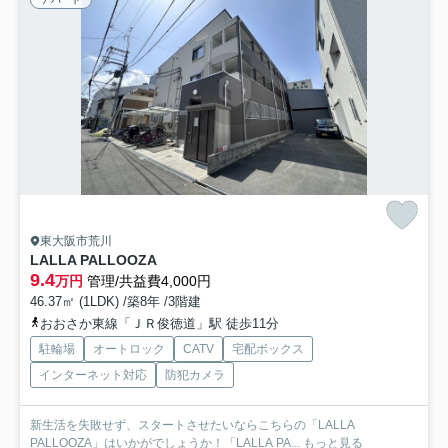
東大阪市荒川
LALLA PALLOOZA
9.4
万円
管理/共益費4,000円
46.37㎡ (1LDK) /築8年 /3階建
おおさか東線「ＪＲ俊徳道」駅 徒歩11分
駐輪場
オートロック
CATV
宅配ボックス
インターネット対応
防犯カメラ
新生活を失敗せず、スタートさせたいならこちらの「LALLA
PALLOOZA」はいかがでしょうか！「LALLA PA...
もっと見る