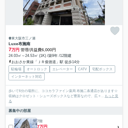
東大阪市三ノ瀬
Luxe布施南
7
万円
管理/共益費6,000円
24.03㎡～24.53㎡ (1K) /築9年 /12階建
おおさか東線「ＪＲ俊徳道」駅 徒歩14分
駐輪場
オートロック
エレベーター
CATV
宅配ボックス
インターネット対応
歩いて6分の場所に、ココカラファイン薬局 布施二条通店があります☆
収納はクロゼット・シューズボックスなど豊富なので、広々...
もっと見
る
募集中の部屋
7階
7万円