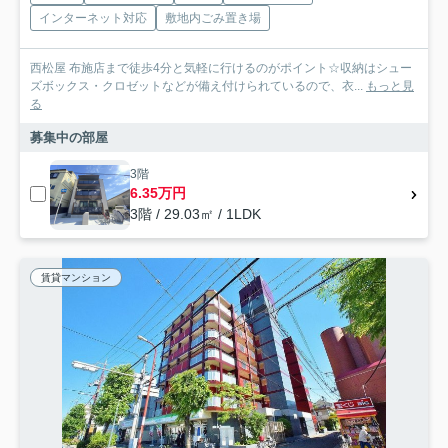
インターネット対応
敷地内ごみ置き場
西松屋 布施店まで徒歩4分と気軽に行けるのがポイント☆収納はシュー
ズボックス・クロゼットなどが備え付けられているので、衣...
もっと見
る
募集中の部屋
3階
6.35万円
3階 / 29.03㎡ / 1LDK
賃貸マンション