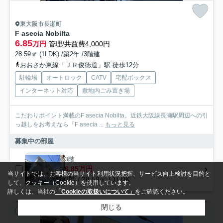
東大阪市長瀬町
F asecia Nobilta
6.85
万円
管理/共益費4,000円
28.59㎡ (1LDK) /築2年 /3階建
おおさか東線「ＪＲ俊徳道」駅 徒歩12分
駐輪場
オートロック
CATV
宅配ボックス
インターネット対応
敷地内ごみ置き場
こだわりポイント満載のF asecia Nobilta。近鉄大阪線長瀬駅周辺への引
っ越しをお考えなら「F asecia ...
もっと見る
募集中の部屋
3階
6.85万円
当サイトでは、お客様の当サイト利用状況把握、サービス向上検討を目的と
3階 / 28.59㎡ / 1LDK
して、クッキー（Cookie）を使用しています。
詳しくは、当社の
「Cookieの取扱いについて」
をご確認ください。
閉じる
アパート