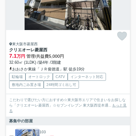
東大阪市菱屋西
クリエオーレ菱屋西
7.1
万円
管理/共益費5,000円
32.60㎡ (1LDK) /築4年 /3階建
おおさか東線「ＪＲ俊徳道」駅 徒歩19分
駐輪場
オートロック
CATV
インターネット対応
敷地内ごみ置き場
24時間ゴミ出し可
こだわりで選びたい方におすすめ☆東大阪市エリアで住まいをお探しな
ら「クリエオーレ菱屋西」☆セブンイレブン 東大阪西堤本通...
もっと見
る
募集中の部屋
103