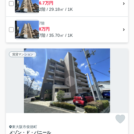
6.7万円
2階 / 29.18㎡ / 1K
7階
8万円
7階 / 35.70㎡ / 1K
賃貸マンション
東大阪市俊徳町
メゾン・ド・パニール