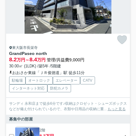
東大阪市長栄寺
GrandPaseo north
8.2
8.4
万円～
万円
管理/共益費9,000円
30.00㎡ (1LDK) /築5年 /5階建
おおさか東線「ＪＲ俊徳道」駅 徒歩11分
駐輪場
オートロック
エレベーター
CATV
インターネット対応
防犯カメラ
サンディ 永和店まで徒歩6分です♪収納はクロゼット・シューズボックス
などが備え付けられているので、衣類や日用品の収納に重...
もっと見る
募集中の部屋
2階