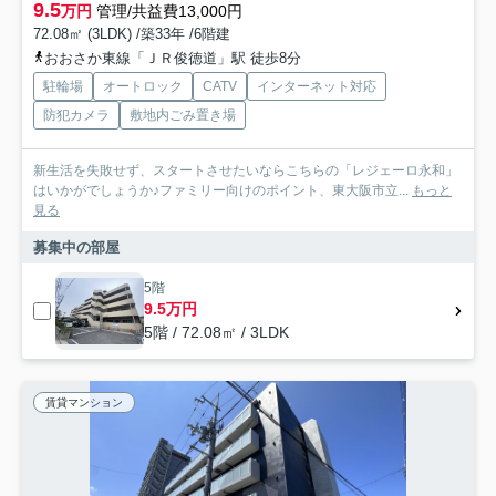
9.5
万円
管理/共益費13,000円
72.08㎡ (3LDK) /築33年 /6階建
おおさか東線「ＪＲ俊徳道」駅 徒歩8分
駐輪場
オートロック
CATV
インターネット対応
防犯カメラ
敷地内ごみ置き場
新生活を失敗せず、スタートさせたいならこちらの「レジェーロ永和」
はいかがでしょうか♪ファミリー向けのポイント、東大阪市立...
もっと
見る
募集中の部屋
5階
9.5万円
5階 / 72.08㎡ / 3LDK
賃貸マンション