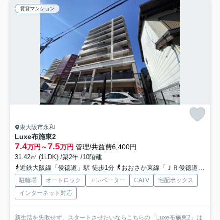
賃貸マンション
東大阪市永和
Luxe布施東2
7.4
7.5
万円～
万円
管理/共益費6,400円
31.42㎡ (1LDK) /築2年 /10階建
近鉄大阪線「俊徳道」駅 徒歩1分
おおさか東線「ＪＲ俊徳道」駅 徒歩1分
駐輪場
オートロック
エレベーター
CATV
宅配ボックス
インターネット対応
新生活を失敗せず、スタートさせたいならこちらの「Luxe布施東2」は