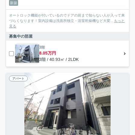
新築
オートロック機能が付いているのでドアの前まで知らない人が入って来
づらくなります！室内設備は洗面所独立・浴室乾燥機など大変...
もっと
見る
募集中の部屋
3階
8.05万円
3階 / 40.93㎡ / 2LDK
アパート