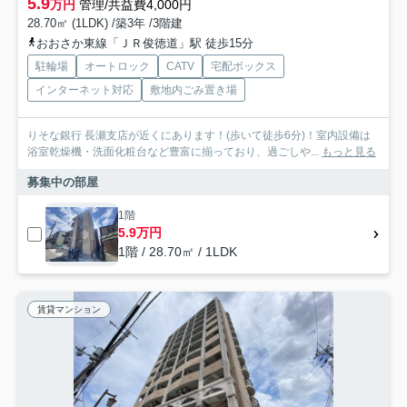
5.9
万円
管理/共益費4,000円
28.70㎡ (1LDK) /築3年 /3階建
おおさか東線「ＪＲ俊徳道」駅 徒歩15分
駐輪場
オートロック
CATV
宅配ボックス
インターネット対応
敷地内ごみ置き場
りそな銀行 長瀬支店が近くにあります！(歩いて徒歩6分)！室内設備は
浴室乾燥機・洗面化粧台など豊富に揃っており、過ごしや...
もっと見る
募集中の部屋
1階
5.9万円
1階 / 28.70㎡ / 1LDK
賃貸マンション