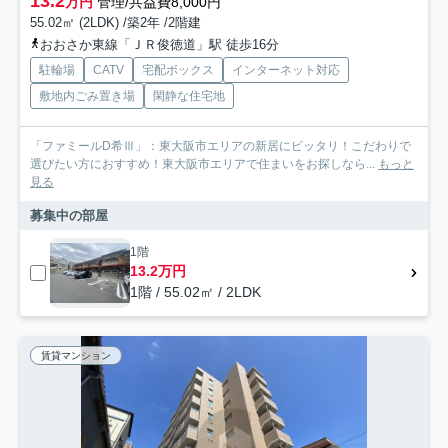
13.2
万円
管理/共益費8,000円
55.02㎡ (2LDK) /築2年 /2階建
おおさか東線「ＪＲ俊徳道」駅 徒歩16分
駐輪場
CATV
宅配ボックス
インターネット対応
敷地内ごみ置き場
閑静な住宅地
「ファミールD希Ⅲ」：東大阪市エリアの新居にピッタリ！こだわりで
選びたい方におすすめ！東大阪市エリアで住まいをお探しなら...
もっと
見る
募集中の部屋
1階
13.2万円
1階 / 55.02㎡ / 2LDK
賃貸マンション