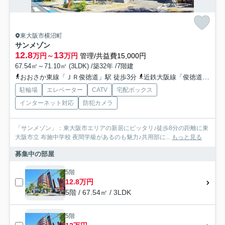
東大阪市横沼町
サンメゾン
12.8
13
万円～
万円
管理/共益費15,000円
67.54㎡～71.10㎡ (3LDK) /築32年 /7階建
おおさか東線「ＪＲ俊徳道」駅 徒歩3分
近鉄大阪線「俊徳道」駅 徒歩3分
駐輪場
エレベーター
CATV
宅配ボックス
インターネット対応
防犯カメラ
「サンメゾン」：東大阪市エリアの新居にピッタリ♪徒歩8分の距離に東
大阪市立 布施中学校 夜間学級があるのも魅力♪共用部に...
もっと見る
募集中の部屋
5階
12.8万円
5階 / 67.54㎡ / 3LDK
5階