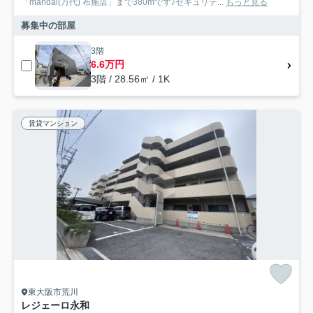
「mandai(万代) 布施店」まで380mです♪セキュリテ...
もっと見る
募集中の部屋
3階
6.6万円
3階 / 28.56㎡ / 1K
賃貸マンション
東大阪市荒川
レジェーロ永和