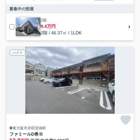
募集中の部屋
2階
9.4万円
2階 / 46.37㎡ / 1LDK
ハイツ
東大阪市岸田堂南町
ファミールD希Ⅲ