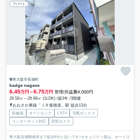
アパート
東大阪市長瀬町
badge nagase
6.45
6.75
万円～
万円
管理/共益費4,000円
28.58㎡～28.89㎡ (1LDK) /築3年 /3階建
おおさか東線「ＪＲ俊徳道」駅 徒歩13分
駐輪場
オートロック
CATV
宅配ボックス
インターネット対応
防犯カメラ
東大阪長瀬郵便局まで徒歩6分と近いです♪セキュリティ面は、オートロ