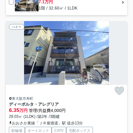
7.1万円
1階 / 32.60㎡ / 1LDK
ハイツ
東大阪市寿町
ディーポルタ・アレグリア
6.35
万円
管理/共益費4,000円
29.03㎡ (1LDK) /築2年 /3階建
おおさか東線「ＪＲ俊徳道」駅 徒歩13分
駐輪場
オートロック
CATV
宅配ボックス