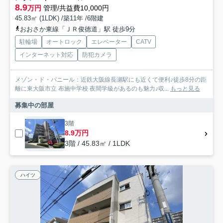
8.9
万円
管理/共益費10,000円
45.83㎡ (1LDK) /築11年 /6階建
おおさか東線「ＪＲ俊徳道」駅 徒歩9分
駐輪場
オートロック
エレベーター
CATV
インターネット対応
防犯カメラ
メゾン・ド・パニール：近鉄大阪線長瀬駅にも近くて便利♪徒歩8分の距
離に東大阪市立 布施中学校 夜間学級があるのも魅力♪収...
もっと見る
募集中の部屋
3階
8.9万円
3階 / 45.83㎡ / 1LDK
ハイツ