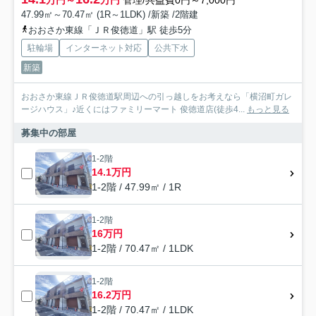
万円～
万円
管理/共益費0円～7,000円
47.99㎡～70.47㎡ (1R～1LDK) /新築 /2階建
おおさか東線「ＪＲ俊徳道」駅 徒歩5分
駐輪場
インターネット対応
公共下水
新築
おおさか東線ＪＲ俊徳道駅周辺への引っ越しをお考えなら「横沼町ガレ
ージハウス」♪近くにはファミリーマート 俊徳道店(徒歩4...
もっと見る
募集中の部屋
1-2階
14.1万円
1-2階 / 47.99㎡ / 1R
1-2階
16万円
1-2階 / 70.47㎡ / 1LDK
1-2階
16.2万円
1-2階 / 70.47㎡ / 1LDK