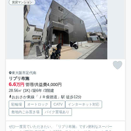
賃貸マンション
東大阪市足代南
リブリ布施
6.6
万円
管理/共益費4,000円
28.56㎡ (1K) /築6年 /3階建
おおさか東線「ＪＲ俊徳道」駅 徒歩12分
駐輪場
オートロック
CATV
インターネット対応
敷地内ごみ置き場
バイク置場あり
ぜひ一度見ていただきたい、「リブリ布施」です♪便利なスーパー