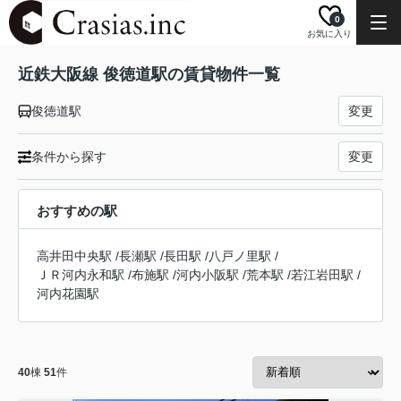
0
お気に入り
近鉄大阪線 俊徳道駅の賃貸物件一覧
俊徳道駅
変更
条件から探す
変更
おすすめの駅
高井田中央駅
/
長瀬駅
/
長田駅
/
八戸ノ里駅
/
ＪＲ河内永和駅
/
布施駅
/
河内小阪駅
/
荒本駅
/
若江岩田駅
/
河内花園駅
40
棟
51
件