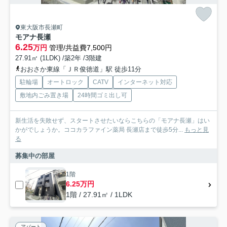
東大阪市長瀬町
モアナ長瀬
6.25
万円
管理/共益費7,500円
27.91㎡ (1LDK) /築2年 /3階建
おおさか東線「ＪＲ俊徳道」駅 徒歩11分
駐輪場
オートロック
CATV
インターネット対応
敷地内ごみ置き場
24時間ゴミ出し可
新生活を失敗せず、スタートさせたいならこちらの「モアナ長瀬」はい
かがでしょうか。ココカラファイン薬局 長瀬店まで徒歩5分...
もっと見
る
募集中の部屋
1階
6.25万円
1階 / 27.91㎡ / 1LDK
アパート