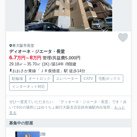
東大阪市長堂
ディオーネ・ジエータ・長堂
6.7
8
万円～
万円
管理/共益費5,000円
29.18㎡～35.70㎡ (1K) /築14年 /8階建
おおさか東線「ＪＲ俊徳道」駅 徒歩14分
駐輪場
オートロック
エレベーター
CATV
宅配ボックス
インターネット対応
ぜひ一度見ていただきたい、「ディオーネ・ジエータ・長堂」です！歩
いて6分の場所にはゆうちょ銀行大阪支店近鉄布施駅内出張所...
もっと
見る
募集中の部屋
2階