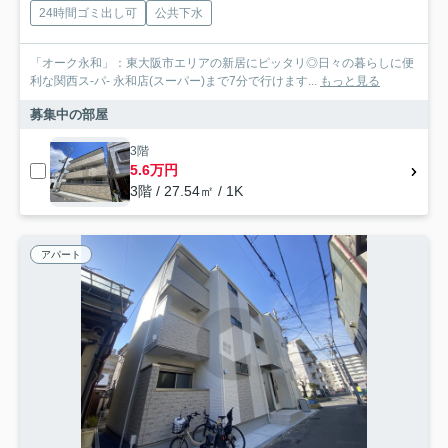
24時間ゴミ出し可
公共下水
「オーク永和」：東大阪市エリアの新居にピッタリ◎日々の暮らしに便
利な関西ス-パ- 永和店(スーパー)まで7分で行けます...
もっと見る
募集中の部屋
3階
5.6万円
3階 / 27.54㎡ / 1K
アパート