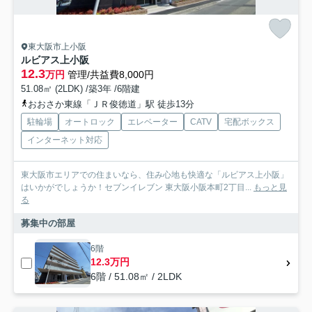
東大阪市上小阪
ルビアス上小阪
12.3
万円
管理/共益費8,000円
51.08㎡ (2LDK) /築3年 /6階建
おおさか東線「ＪＲ俊徳道」駅 徒歩13分
駐輪場
オートロック
エレベーター
CATV
宅配ボックス
インターネット対応
東大阪市エリアでの住まいなら、住み心地も快適な「ルビアス上小阪」
はいかがでしょうか！セブンイレブン 東大阪小阪本町2丁目...
もっと見
る
募集中の部屋
6階
12.3万円
6階 / 51.08㎡ / 2LDK