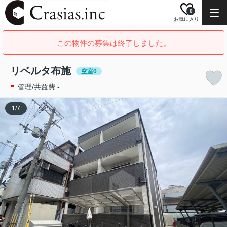
0
お気に入り
この物件の募集は終了しました。
リベルタ布施
空室0
-
管理/共益費 -
1
/
7