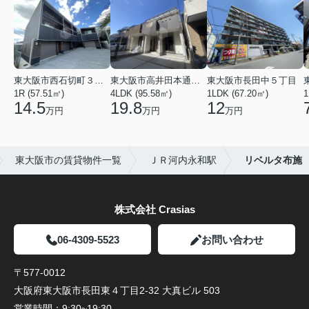
東大阪市西石切町３丁目
東大阪市高井田本通２丁目
東大阪市長田中５丁目
1R (57.51㎡)
4LDK (95.58㎡)
1LDK (67.20㎡)
1
14.5
19.8
12
万円
万円
万円
東大阪市の賃貸物件一覧
ＪＲ河内永和駅
リベルタ布施
株式会社 Crasias
06-4309-5523
お問い合わせ
〒577-0012
大阪府東大阪市長田東４丁目2-32 大真ビル 503
営業時間：
9:30~19:30