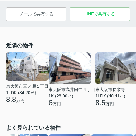
メールで共有する
LINEで共有する
近隣の物件
東大阪市三ノ瀬１丁目
東大阪市高井田中４丁目
東大阪市長栄寺
1LDK (34.20㎡)
1K (28.00㎡)
1LDK (40.41㎡)
8.8
万円
6
8.5
万円
万円
よく見られている物件