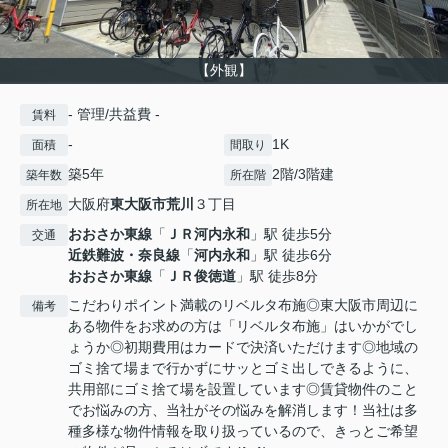
【外観】
- 管理/共益費 -
賃料
-
1K
面積
間取り
築5年
2階/3階建
築年数
所在階
大阪府
東大阪市
荒川
３丁目
所在地
おおさか東線
「
ＪＲ河内永和
」駅 徒歩5分
交通
近鉄難波・奈良線
「
河内永和
」駅 徒歩6分
おおさか東線
「
ＪＲ俊徳道
」駅 徒歩8分
こだわりポイント満載のリベルタ布施◎東大阪市周辺に
備考
ある物件をお求めの方は「リベルタ布施」はいかがでし
ょうか◎初期費用はカードで決済いただけます◎地域の
ゴミ捨て場まで行かずにサッとゴミ出しできるように、
共用部にゴミ捨て場を設置しています◎賃貸物件のこと
でお悩みの方、当社がその悩みを解消します！当社は多
種多様な物件情報を取り扱っているので、きっとご希望