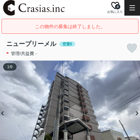
0
お気に入り
この物件の募集は終了しました。
ニュープリーメル
空室0
-
管理/共益費 -
1
/
9