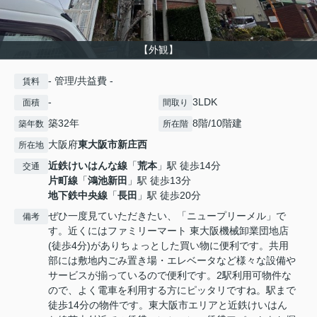
【外観】
- 管理/共益費 -
賃料
-
3LDK
面積
間取り
築32年
8階/10階建
築年数
所在階
大阪府
東大阪市
新庄西
所在地
近鉄けいはんな線
「
荒本
」駅 徒歩14分
交通
片町線
「
鴻池新田
」駅 徒歩13分
地下鉄中央線
「
長田
」駅 徒歩20分
ぜひ一度見ていただきたい、「ニュープリーメル」で
備考
す。近くにはファミリーマート 東大阪機械卸業団地店
(徒歩4分)がありちょっとした買い物に便利です。共用
部には敷地内ごみ置き場・エレベータなど様々な設備や
サービスが揃っているので便利です。2駅利用可物件な
ので、よく電車を利用する方にピッタリですね。駅まで
徒歩14分の物件です。東大阪市エリアと近鉄けいはん