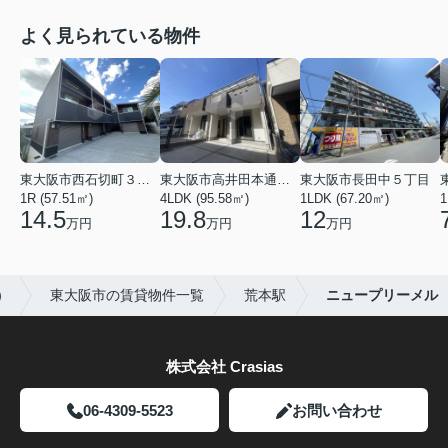
よく見られている物件
東大阪市西石切町３丁目
東大阪市高井田本通２丁目
東大阪市長田中５丁目
1R (57.51㎡)
4LDK (95.58㎡)
1LDK (67.20㎡)
1
14.5
19.8
12
万円
万円
万円
）
東大阪市の賃貸物件一覧
荒本駅
ニュープリーメル
株式会社 Crasias
06-4309-5523
お問い合わせ