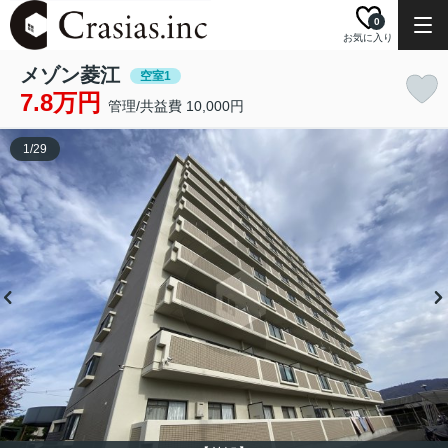
0
お気に入り
メゾン菱江
空室1
7.8万円
管理/共益費 10,000円
1
/
29