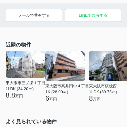
メールで共有する
LINEで共有する
近隣の物件
東大阪市三ノ瀬１丁目
東大阪市高井田中４丁目
東大阪市横枕西
1LDK (34.20㎡)
1K (28.00㎡)
1LDK (39.75㎡)
8.8
万円
6
8
万円
万円
よく見られている物件