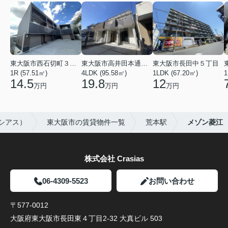
東大阪市西石切町３丁目
東大阪市高井田本通２丁目
東大阪市長田中５丁目
1R (57.51㎡)
4LDK (95.58㎡)
1LDK (67.20㎡)
1
14.5
19.8
12
万円
万円
万円
ラシアス）
東大阪市の賃貸物件一覧
荒本駅
メゾン菱江
株式会社 Crasias
06-4309-5523
お問い合わせ
〒577-0012
大阪府東大阪市長田東４丁目2-32 大真ビル 503