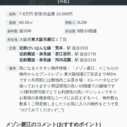
【外観】
7.8万円 管理/共益費 10,000円
賃料
66.55㎡
3LDK
面積
間取り
築33年
9階/10階建
築年数
所在階
大阪府
東大阪市
菱江
１丁目
所在地
近鉄けいはんな線
「
荒本
」駅 徒歩15分
交通
近鉄難波・奈良線
「
若江岩田
」駅 徒歩17分
近鉄難波・奈良線
「
河内花園
」駅 徒歩21分
気になるイチオシ物件情報：「メゾン菱江」☆こちらの
備考
物件からセブンイレブン 東大阪稲葉1丁目店まで482m
です☆共用部には敷地内ごみ置き場・エレベータなどが
揃っております☆周辺環境の良い10階建ての建物です
☆2駅利用可能でとても利便性の高いマンションです☆
お客様の多種多様なニーズにお応えするべく、物件数も
数多くご用意致しました☆お気に入りの物件をどうぞ見
つけてみてください(^_^)
メゾン菱江のコメント(おすすめポイント)