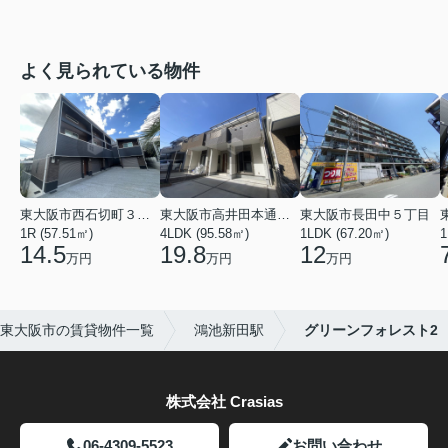
よく見られている物件
東大阪市西石切町３丁目
東大阪市高井田本通２丁目
東大阪市長田中５丁目
1R (57.51㎡)
4LDK (95.58㎡)
1LDK (67.20㎡)
1
14.5
19.8
12
万円
万円
万円
東大阪市の賃貸物件一覧
鴻池新田駅
グリーンフォレスト2
株式会社 Crasias
06-4309-5523
お問い合わせ