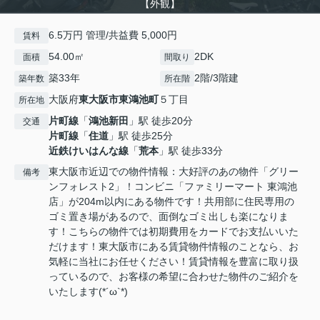
【外観】
6.5万円 管理/共益費 5,000円
賃料
54.00㎡
2DK
面積
間取り
築33年
2階/3階建
築年数
所在階
大阪府
東大阪市
東鴻池町
５丁目
所在地
片町線
「
鴻池新田
」駅 徒歩20分
交通
片町線
「
住道
」駅 徒歩25分
近鉄けいはんな線
「
荒本
」駅 徒歩33分
東大阪市近辺での物件情報：大好評のあの物件「グリー
備考
ンフォレスト2」！コンビニ「ファミリーマート 東鴻池
店」が204m以内にある物件です！共用部に住民専用の
ゴミ置き場があるので、面倒なゴミ出しも楽になりま
す！こちらの物件では初期費用をカードでお支払いいた
だけます！東大阪市にある賃貸物件情報のことなら、お
気軽に当社にお任せください！賃貸情報を豊富に取り扱
っているので、お客様の希望に合わせた物件のご紹介を
いたします(*´ω`*)